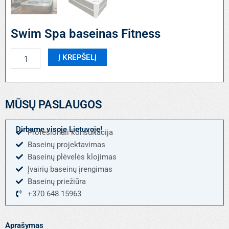
Swim Spa baseinas Fitness
produkto
Į KREPŠELĮ
kiekis:
Swim
Spa
baseinas
MŪSŲ PASLAUGOS
Fitness
Dirbame visoje Lietuvoje!
Profesionali konsultacija
Baseinų projektavimas
Baseinų plėvelės klojimas
Įvairių baseinų įrengimas
Baseinų priežiūra
+370 648 15963
Aprašymas