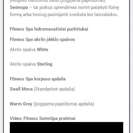
įrenginio nuotoliniu būdu (įsigyjama papildomai).
Swimspa
– tai puikus sprendimas norint palaikyti fizinę
formą arba tiesiog pasirūpinti sveikata bei laisvalaikiu.
Fitness Spa hidromasažiniai purkštukai
Fitness Spa akrilo įdėklo spalvos
Akrilo spalva
White
Akrilo spalva
Sterling
Fitness Spa korpuso apdaila
Swell Moca
(Standartinė apdaila)
Warm Grey
(Įsigyjama papildomai apdaila)
Video: Fitness SwimSpa pratimai