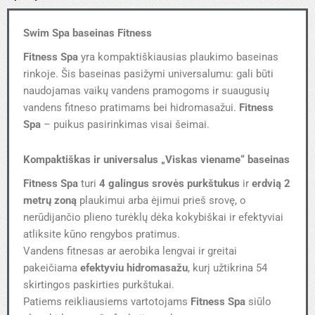
Swim Spa baseinas Fitness
Fitness Spa
yra kompaktiškiausias plaukimo baseinas
rinkoje. Šis baseinas pasižymi universalumu: gali būti
naudojamas vaikų vandens pramogoms ir suaugusių
vandens fitneso pratimams bei hidromasažui.
Fitness
Spa
– puikus pasirinkimas visai šeimai.
Kompaktiškas ir universalus „Viskas viename“ baseinas
Fitness Spa
turi
4 galingus srovės purkštukus
ir
erdvią 2
metrų zoną
plaukimui arba ėjimui prieš srovę, o
nerūdijančio plieno turėklų dėka kokybiškai ir efektyviai
atliksite kūno rengybos pratimus.
Vandens fitnesas ar aerobika lengvai ir greitai
pakeičiama
efektyviu hidromasažu
, kurį užtikrina 54
skirtingos paskirties purkštukai.
Patiems reikliausiems vartotojams
Fitness Spa
siūlo