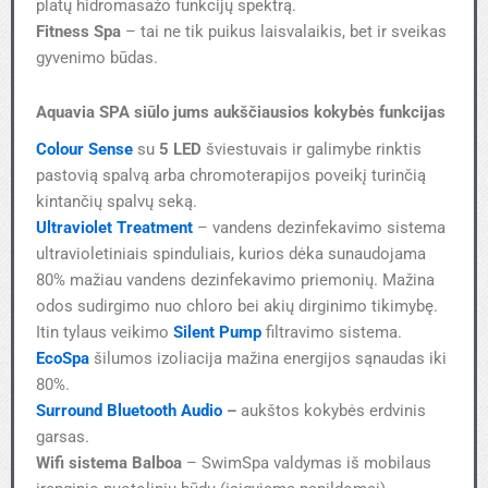
platų hidromasažo funkcijų spektrą.
Fitness Spa
– tai ne tik puikus laisvalaikis, bet ir sveikas
gyvenimo būdas.
Aquavia SPA siūlo jums aukščiausios kokybės funkcijas
Colour Sense
su
5 LED
šviestuvais ir galimybe rinktis
pastovią spalvą arba chromoterapijos poveikį turinčią
kintančių spalvų seką.
Ultraviolet Treatment
– vandens dezinfekavimo sistema
ultravioletiniais spinduliais, kurios dėka sunaudojama
80% mažiau vandens dezinfekavimo priemonių. Mažina
odos sudirgimo nuo chloro bei akių dirginimo tikimybę.
Itin tylaus veikimo
Silent Pump
filtravimo sistema.
EcoSpa
šilumos izoliacija mažina energijos sąnaudas iki
80%.
Surround Bluetooth Audio
–
aukštos kokybės erdvinis
garsas.
Wifi sistema Balboa
– SwimSpa valdymas iš mobilaus