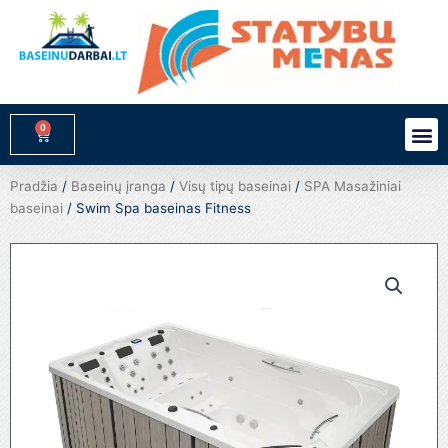
Pereiti
prie
turinio
0
M
Cart
Pradžia
/
Baseinų įranga
/
Visų tipų baseinai
/
SPA Masažiniai
baseinai
/ Swim Spa baseinas Fitness