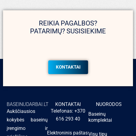
REIKIA PAGALBOS?
PATARIMŲ? SUSISIEKIME
KONTAKTAI
BASEINUDARBAI.LT
KONTAKTAI
NUORODOS
Telefonas: +370
Aukščiausios
Baseinų
616 293 40
kokybės baseinų
komplektai
įrengimo ir
Elektroninis paštas:
Visų tipų