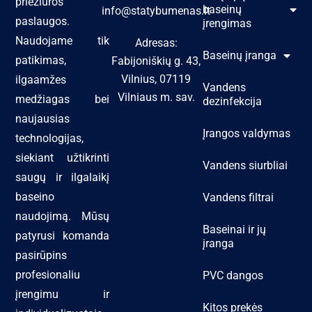
priežiūros
baseinų
info@statybumenas.lt
paslaugos.
įrengimas
Naudojame tik
Adresas:
Baseinų įranga
patikimas,
Fabijoniškių g. 43,
Vilnius, 07119
ilgaamžes
Vandens
Vilniaus m. sav.
medžiagas bei
dezinfekcija
naujausias
Įrangos valdymas
technologijas,
siekiant užtikrinti
Vandens siurbliai
saugų ir ilgalaikį
baseino
Vandens filtrai
naudojimą. Mūsų
Baseinai ir jų
patyrusi komanda
įranga
pasirūpins
profesionaliu
PVC dangos
įrengimu ir
Kitos prekės