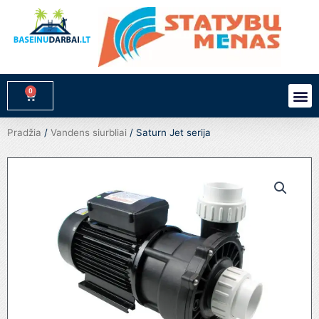
Pereiti
prie
turinio
0
M
Cart
Pradžia
/
Vandens siurbliai
/ Saturn Jet serija