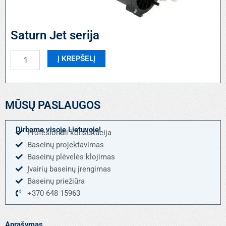
Saturn Jet serija
produkto
Į KREPŠELĮ
kiekis:
Saturn
Jet
serija
MŪSŲ PASLAUGOS
Dirbame visoje Lietuvoje!
Profesionali konsultacija
Baseinų projektavimas
Baseinų plėvelės klojimas
Įvairių baseinų įrengimas
Baseinų priežiūra
+370 648 15963
Aprašymas