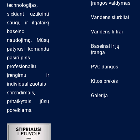
Įrangos valdymas
technologijas,
siekiant užtikrinti
Vandens siurbliai
saugų ir ilgalaikį
baseino
Vandens filtrai
naudojimą. Mūsų
Baseinai ir jų
patyrusi komanda
įranga
pasirūpins
profesionaliu
PVC dangos
įrengimu ir
Kitos prekės
individualizuotais
sprendimais,
Galerija
pritaikytais jūsų
poreikiams.