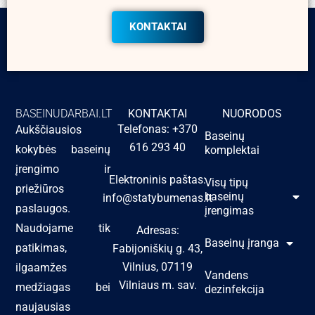
KONTAKTAI
BASEINUDARBAI.LT
KONTAKTAI
NUORODOS
Telefonas: +370
Aukščiausios
Baseinų
616 293 40
kokybės baseinų
komplektai
įrengimo ir
Elektroninis paštas:
Visų tipų
priežiūros
baseinų
info@statybumenas.lt
paslaugos.
įrengimas
Naudojame tik
Adresas:
Baseinų įranga
patikimas,
Fabijoniškių g. 43,
Vilnius, 07119
ilgaamžes
Vandens
Vilniaus m. sav.
medžiagas bei
dezinfekcija
naujausias