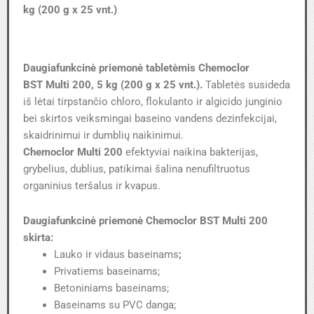
kg (200 g x 25 vnt.)
Daugiafunkcinė priemonė tabletėmis Chemoclor
BST Multi 200, 5 kg (200 g x 25 vnt.).
Tabletės susideda
iš lėtai tirpstančio chloro, flokulanto ir algicido junginio
bei skirtos veiksmingai baseino vandens dezinfekcijai,
skaidrinimui ir dumblių naikinimui.​
Chemoclor Multi 200
efektyviai naikina bakterijas,
grybelius, dublius, patikimai šalina nenufiltruotus
organinius teršalus ir kvapus.
Daugiafunkcinė priemonė Chemoclor BST Multi 200
skirta:
Lauko ir vidaus baseinams
;
Privatiems baseinams;
Betoniniams baseinams;
Baseinams su PVC danga;