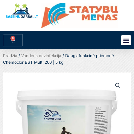
Pereiti
prie
turinio
0
M
Cart
Pradžia
/
Vandens dezinfekcija
/ Daugiafunkcinė priemonė
Chemoclor BST Multi 200 | 5 kg