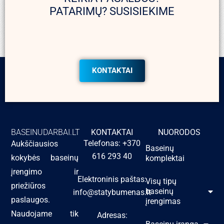
PATARIMŲ? SUSISIEKIME
KONTAKTAI
BASEINUDARBAI.LT
KONTAKTAI
NUORODOS
Telefonas: +370
Aukščiausios
Baseinų
616 293 40
kokybės baseinų
komplektai
įrengimo ir
Elektroninis paštas:
Visų tipų
priežiūros
baseinų
info@statybumenas.lt
paslaugos.
įrengimas
Naudojame tik
Adresas: