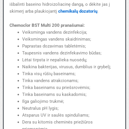
išbalinti baseino hidroizoliacinę dangą, o dėkite jas į
skimerį arba plaukiojantį
chemikalų dozatorių
.
Chemoclor BST Multi 200 pranašumai:
Veiksminga vandens dezinfekcija;
Veiksmingas vandens skaidrinimas;
Paprastas dozavimas tabletėmis;
Taupesnis vandens dezinfekavimo būdas;
Lėtai tirpsta ir nepalieka nuosėdų;
Naikina bakterijas, virusus, dumblius ir grybelį;
Tinka visų rūšių baseinams;
Tinka vandens atrakcionams;
Tinka baseinams su priešsrovėmis;
Tinka baseinams su kaskadomis;
Ilga galiojimo trukmė;
Neutralus pH lygis;
Atsparus UV ir saulės spinduliams;
Dera su kitomis cheminės priežiūros