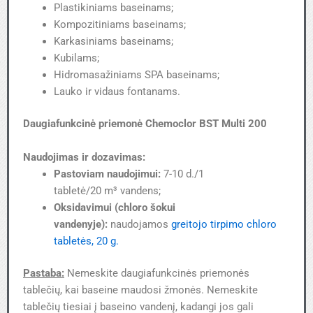
Plastikiniams baseinams;
Kompozitiniams baseinams;
Karkasiniams baseinams;
Kubilams;
Hidromasažiniams SPA baseinams;
Lauko ir vidaus fontanams.
Daugiafunkcinė priemonė Chemoclor BST Multi 200
Naudojimas ir dozavimas:
Pastoviam naudojimui:
7-10 d./1
tabletė/20 m³ vandens;
Oksidavimui (chloro šokui
vandenyje):
naudojamos
greitojo tirpimo chloro
tabletės, 20 g.
Pastaba:
Nemeskite daugiafunkcinės priemonės
tablečių, kai baseine maudosi žmonės. Nemeskite
tablečių tiesiai į baseino vandenį, kadangi jos gali