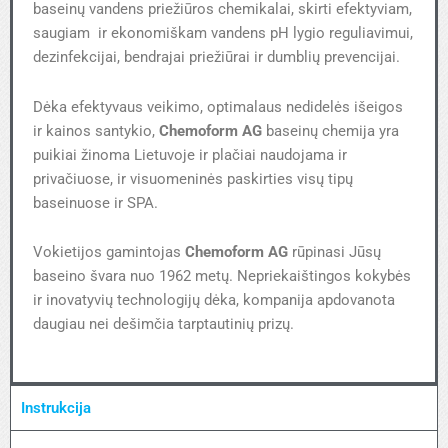
baseinų vandens priežiūros chemikalai, skirti efektyviam,
saugiam ir ekonomiškam vandens pH lygio reguliavimui,
dezinfekcijai, bendrajai priežiūrai ir dumblių prevencijai.
Dėka efektyvaus veikimo, optimalaus nedidelės išeigos
ir kainos santykio,
Chemoform AG
baseinų chemija yra
puikiai žinoma Lietuvoje ir plačiai naudojama ir
privačiuose, ir visuomeninės paskirties visų tipų
baseinuose ir SPA.
Vokietijos gamintojas
Chemoform AG
rūpinasi Jūsų
baseino švara nuo 1962 metų. Nepriekaištingos kokybės
ir inovatyvių technologijų dėka, kompanija apdovanota
daugiau nei dešimčia tarptautinių prizų.
Instrukcija