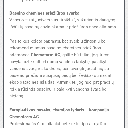
priemonėmis.
Baseino cheminės priežiūros svarba
Vanduo – tai „universalus tirpiklis“, sukuriantis daugybę
iššūkių baseinų savininkams ir priežiūros specialistams.
Pasitelkus keletą paprastų, bet svarbių žingsnių bei
rekomenduojamas baseino chemines priežiūros
priemones
Chemoform AG
, galite būti tikri, jog Jums
pavyks užtikrinti reikiamą vandens kokybę, palaikyti
vandens švarą ir skaidrumą bei išvengti įprastinių su
baseino priežiūra susijusių bėdų bei
ženkliai
sumažinti
eksploatacines išlaidas. Atminkite, jog nuo pat pradžių
reikia rūpintis baseinu ir palaikyti vandens švarą bei
higieną.
Europietiškas baseinų chemijos lyderis – kompanija
Chemoform AG
Profesionalūs šiuolaikiniai bet kokio tipo ar dydžio