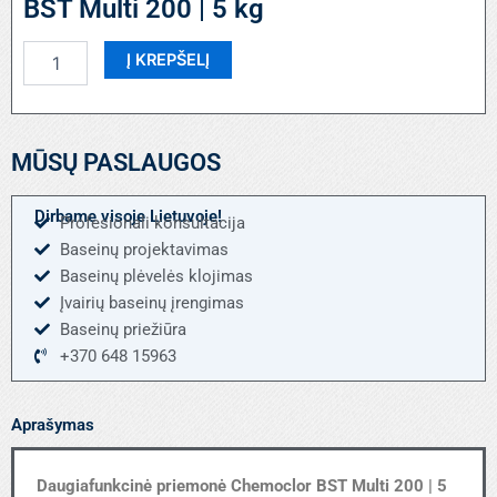
BST Multi 200 | 5 kg
produkto
Į KREPŠELĮ
kiekis:
Daugiafunkcinė
priemonė
Chemoclor
MŪSŲ PASLAUGOS
BST
Multi
200
Dirbame visoje Lietuvoje!
Profesionali konsultacija
|
Baseinų projektavimas
5
kg
Baseinų plėvelės klojimas
Įvairių baseinų įrengimas
Baseinų priežiūra
+370 648 15963
Aprašymas
Daugiafunkcinė priemonė Chemoclor BST Multi 200 | 5