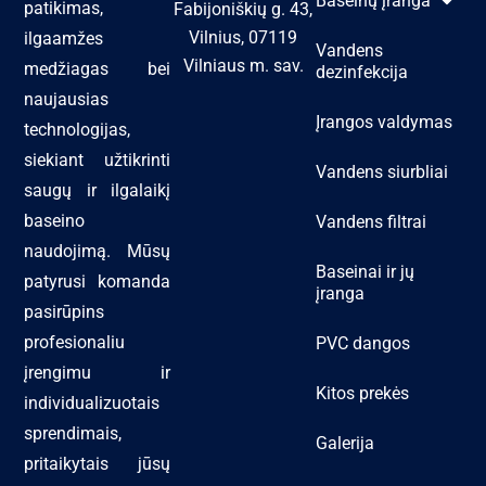
Baseinų įranga
patikimas,
Fabijoniškių g. 43,
Vilnius, 07119
ilgaamžes
Vandens
Vilniaus m. sav.
medžiagas bei
dezinfekcija
naujausias
Įrangos valdymas
technologijas,
siekiant užtikrinti
Vandens siurbliai
saugų ir ilgalaikį
baseino
Vandens filtrai
naudojimą. Mūsų
Baseinai ir jų
patyrusi komanda
įranga
pasirūpins
profesionaliu
PVC dangos
įrengimu ir
Kitos prekės
individualizuotais
sprendimais,
Galerija
pritaikytais jūsų