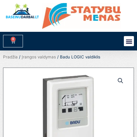
Pereiti
prie
turinio
0
M
Cart
Pradžia
/
Įrangos valdymas
/ Badu LOGIC valdiklis