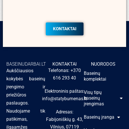
KONTAKTAI
BASEINUDARBAI.LT
KONTAKTAI
NUORODOS
Telefonas: +370
Aukščiausios
Baseinų
616 293 40
kokybės baseinų
komplektai
įrengimo ir
Elektroninis paštas:
Visų tipų
priežiūros
baseinų
info@statybumenas.lt
paslaugos.
įrengimas
Naudojame tik
Adresas:
Baseinų įranga
patikimas,
Fabijoniškių g. 43,
Vilnius, 07119
ilgaamžes