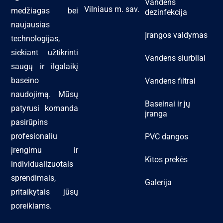
Vandens
Vilniaus m. sav.
medžiagas bei
dezinfekcija
naujausias
Įrangos valdymas
technologijas,
siekiant užtikrinti
Vandens siurbliai
saugų ir ilgalaikį
baseino
Vandens filtrai
naudojimą. Mūsų
Baseinai ir jų
patyrusi komanda
įranga
pasirūpins
profesionaliu
PVC dangos
įrengimu ir
Kitos prekės
individualizuotais
sprendimais,
Galerija
pritaikytais jūsų
poreikiams.