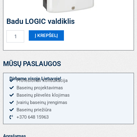
Badu LOGIC valdiklis
produkto
Į KREPŠELĮ
kiekis:
Badu
LOGIC
valdiklis
MŪSŲ PASLAUGOS
Dirbame visoje Lietuvoje!
Profesionali konsultacija
Baseinų projektavimas
Baseinų plėvelės klojimas
Įvairių baseinų įrengimas
Baseinų priežiūra
+370 648 15963
Aprašymas