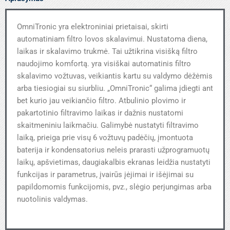
OmniTronic yra elektroniniai prietaisai, skirti
automatiniam filtro lovos skalavimui. Nustatoma diena,
laikas ir skalavimo trukmė. Tai užtikrina visišką filtro
naudojimo komfortą. yra visiškai automatinis filtro
skalavimo vožtuvas, veikiantis kartu su valdymo dėžėmis
arba tiesiogiai su siurbliu. „OmniTronic“ galima įdiegti ant
bet kurio jau veikiančio filtro. Atbulinio plovimo ir
pakartotinio filtravimo laikas ir dažnis nustatomi
skaitmeniniu laikmačiu. Galimybė nustatyti filtravimo
laiką, prieiga prie visų 6 vožtuvų padėčių, įmontuota
baterija ir kondensatorius neleis prarasti užprogramuotų
laikų, apšvietimas, daugiakalbis ekranas leidžia nustatyti
funkcijas ir parametrus, įvairūs įėjimai ir išėjimai su
papildomomis funkcijomis, pvz., slėgio perjungimas arba
nuotolinis valdymas.