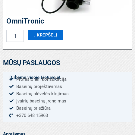
OmniTronic
produkto
Į KREPŠELĮ
kiekis:
OmniTronic
MŪSŲ PASLAUGOS
Dirbame visoje Lietuvoje!
Profesionali konsultacija
Baseinų projektavimas
Baseinų plėvelės klojimas
Įvairių baseinų įrengimas
Baseinų priežiūra
+370 648 15963
Aprašymas