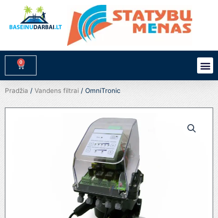
Pereiti
prie
turinio
0
M
Cart
Pradžia
/
Vandens filtrai
/ OmniTronic