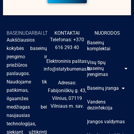
BASEINUDARBAI.LT
KONTAKTAI
NUORODOS
Telefonas: +370
Aukščiausios
Baseinų
616 293 40
kokybės baseinų
komplektai
įrengimo ir
Elektroninis paštas:
Visų tipų
priežiūros
baseinų
info@statybumenas.lt
paslaugos.
įrengimas
Naudojame tik
Adresas:
Baseinų įranga
patikimas,
Fabijoniškių g. 43,
Vilnius, 07119
ilgaamžes
Vandens
Vilniaus m. sav.
medžiagas bei
dezinfekcija
naujausias
Įrangos valdymas
technologijas,
siekiant užtikrinti