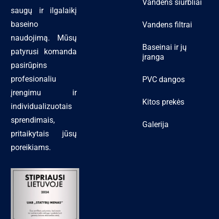
Vandens siurbliai
saugų ir ilgalaikį
baseino
Vandens filtrai
naudojimą. Mūsų
Baseinai ir jų
patyrusi komanda
įranga
pasirūpins
profesionaliu
PVC dangos
įrengimu ir
Kitos prekės
individualizuotais
sprendimais,
Galerija
pritaikytais jūsų
poreikiams.