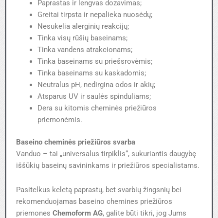
Paprastas ir lengvas dozavimas;
Greitai tirpsta ir nepalieka nuosėdų;
Nesukelia alerginių reakcijų;
Tinka visų rūšių baseinams;
Tinka vandens atrakcionams;
Tinka baseinams su priešsrovėmis;
Tinka baseinams su kaskadomis;
Neutralus pH, nedirgina odos ir akių;
Atsparus UV ir saulės spinduliams;
Dera su kitomis cheminės priežiūros
priemonėmis.
Baseino cheminės priežiūros svarba
Vanduo – tai „universalus tirpiklis“, sukuriantis daugybę
iššūkių baseinų savininkams ir priežiūros specialistams.
Pasitelkus keletą paprastų, bet svarbių žingsnių bei
rekomenduojamas baseino chemines priežiūros
priemones
Chemoform AG
, galite būti tikri, jog Jums