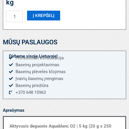
kg
produkto
Į KREPŠELĮ
kiekis:
Aktyvusis
deguonis
Aquablanc
MŪSŲ PASLAUGOS
O2
|
5
Dirbame visoje Lietuvoje!
Profesionali konsultacija
kg
Baseinų projektavimas
Baseinų plėvelės klojimas
Įvairių baseinų įrengimas
Baseinų priežiūra
+370 648 15963
Aprašymas
Aktyvusis deguonis Aquablanc O2​ | 5 kg (20 g x 250