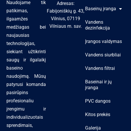
Naudojame tik
Adresas:
Baseinų įranga
patikimas,
Fabijoniškių g. 43,
Vilnius, 07119
ilgaamžes
Vandens
Vilniaus m. sav.
medžiagas bei
dezinfekcija
naujausias
Įrangos valdymas
technologijas,
siekiant užtikrinti
Vandens siurbliai
saugų ir ilgalaikį
baseino
Vandens filtrai
naudojimą. Mūsų
Baseinai ir jų
patyrusi komanda
įranga
pasirūpins
profesionaliu
PVC dangos
įrengimu ir
Kitos prekės
individualizuotais
sprendimais,
Galerija