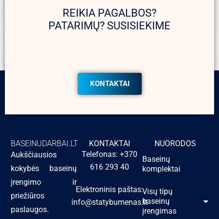
REIKIA PAGALBOS?
PATARIMŲ? SUSISIEKIME
KONTAKTAI
BASEINUDARBAI.LT
KONTAKTAI
NUORODOS
Telefonas: +370
Aukščiausios
Baseinų
616 293 40
kokybės baseinų
komplektai
įrengimo ir
Elektroninis paštas:
Visų tipų
priežiūros
baseinų
info@statybumenas.lt
paslaugos.
įrengimas