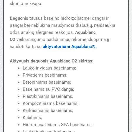
skonio ar kvapo.
Deguonis
tausus baseino hidroizoliacinei dangai ir
įrangai bei neblukina maudymosi drabužių, neiššaukia
odos ar akių alerginės reakcijos.
Aquablanc
O2
veiksmingumo padidinimui, rekomenduojama jį
naudoti kartu su
aktyvatoriumi Aquablanc®.
Aktyvusis deguonis Aquablanc O2​ skirtas:
Lauko ir vidaus baseinams
;
Privatiems baseinams;
Betoniniams baseinams;
Baseinams su PVC danga;
Plastikiniams baseinams;
Kompozitiniams baseinams;
Karkasiniams baseinams;
Kubilams;
Hidromasažiniams SPA baseinams;
Lauko ir vidaus fontanams.