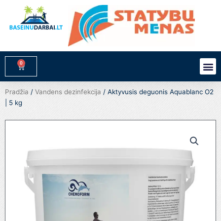
Pereiti
prie
turinio
0
M
Cart
Pradžia
/
Vandens dezinfekcija
/ Aktyvusis deguonis Aquablanc O2
| 5 kg