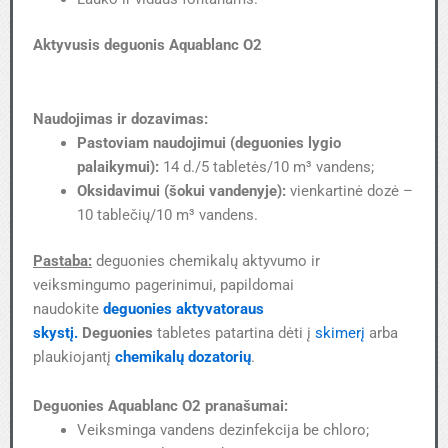
Aktyvusis deguonis Aquablanc O2​
Naudojimas ir dozavimas:
Pastoviam naudojimui (deguonies lygio
palaikymui):
14 d./5 tabletės/10 m³ vandens;
Oksidavimui (šokui vandenyje):
vienkartinė dozė –
10 tablečių/10 m³ vandens.
Pastaba:
deguonies chemikalų aktyvumo ir
veiksmingumo pagerinimui, papildomai
naudokite
deguonies aktyvatoraus
skystį.
Deguonies
tabletes patartina dėti į
skimerį
arba
plaukiojantį
chemikalų dozatorių
.
Deguonies Aquablanc O2 pranašumai:
Veiksminga vandens dezinfekcija be chloro;