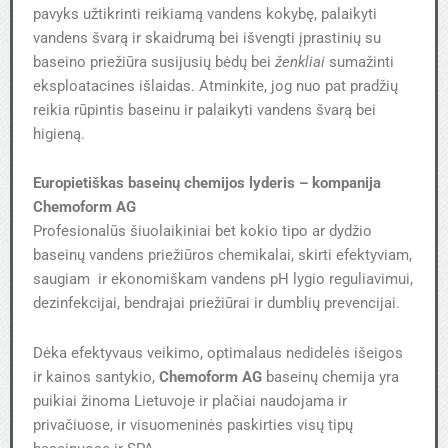
pavyks užtikrinti reikiamą vandens kokybę, palaikyti
vandens švarą ir skaidrumą bei išvengti įprastinių su
baseino priežiūra susijusių bėdų bei
ženkliai
sumažinti
eksploatacines išlaidas. Atminkite, jog nuo pat pradžių
reikia rūpintis baseinu ir palaikyti vandens švarą bei
higieną.
Europietiškas baseinų chemijos lyderis – kompanija
Chemoform AG
Profesionalūs šiuolaikiniai bet kokio tipo ar dydžio
baseinų vandens priežiūros chemikalai, skirti efektyviam,
saugiam ir ekonomiškam vandens pH lygio reguliavimui,
dezinfekcijai, bendrajai priežiūrai ir dumblių prevencijai.
Dėka efektyvaus veikimo, optimalaus nedidelės išeigos
ir kainos santykio,
Chemoform AG
baseinų chemija yra
puikiai žinoma Lietuvoje ir plačiai naudojama ir
privačiuose, ir visuomeninės paskirties visų tipų