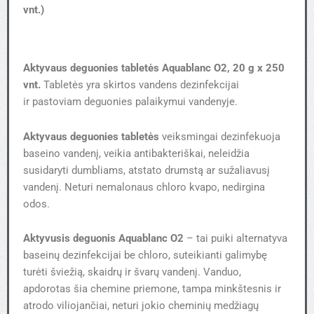
vnt.)
Aktyvaus deguonies tabletės Aquablanc O2​, 20 g
x 250
vnt.
Tabletės yra skirtos vandens dezinfekcijai
ir pastoviam deguonies palaikymui vandenyje.
Aktyvaus deguonies
tabletės
veiksmingai dezinfekuoja
baseino vandenį, veikia antibakteriškai, neleidžia
susidaryti dumbliams, atstato drumstą ar sužaliavusį
vandenį. Neturi nemalonaus chloro kvapo, nedirgina
odos.
Aktyvusis deguonis
​
Aquablanc O2
– tai puiki alternatyva
baseinų dezinfekcijai be chloro, suteikianti galimybę
turėti šviežią, skaidrų ir švarų vandenį. Vanduo,
apdorotas šia chemine priemone, tampa minkštesnis ir
atrodo viliojančiai, neturi jokio cheminių medžiagų