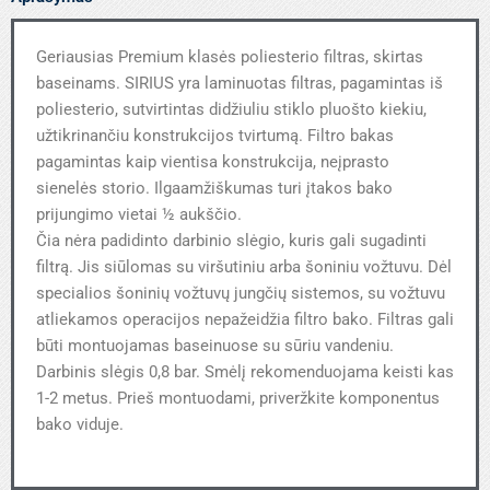
Geriausias Premium klasės poliesterio filtras, skirtas
baseinams. SIRIUS yra laminuotas filtras, pagamintas iš
poliesterio, sutvirtintas didžiuliu stiklo pluošto kiekiu,
užtikrinančiu konstrukcijos tvirtumą. Filtro bakas
pagamintas kaip vientisa konstrukcija, neįprasto
sienelės storio. Ilgaamžiškumas turi įtakos bako
prijungimo vietai ½ aukščio.
Čia nėra padidinto darbinio slėgio, kuris gali sugadinti
filtrą. Jis siūlomas su viršutiniu arba šoniniu vožtuvu. Dėl
specialios šoninių vožtuvų jungčių sistemos, su vožtuvu
atliekamos operacijos nepažeidžia filtro bako. Filtras gali
būti montuojamas baseinuose su sūriu vandeniu.
Darbinis slėgis 0,8 bar. Smėlį rekomenduojama keisti kas
1-2 metus. Prieš montuodami, priveržkite komponentus
bako viduje.