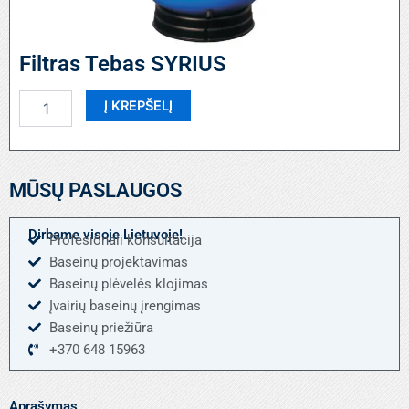
Filtras Tebas SYRIUS
produkto
Į KREPŠELĮ
kiekis:
Filtras
Tebas
SYRIUS
MŪSŲ PASLAUGOS
Dirbame visoje Lietuvoje!
Profesionali konsultacija
Baseinų projektavimas
Baseinų plėvelės klojimas
Įvairių baseinų įrengimas
Baseinų priežiūra
+370 648 15963
Aprašymas