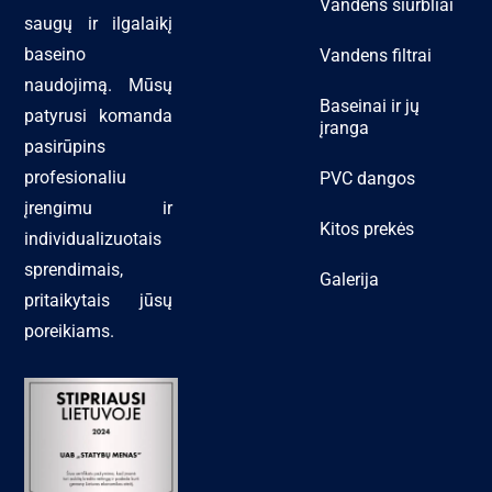
Vandens siurbliai
saugų ir ilgalaikį
baseino
Vandens filtrai
naudojimą. Mūsų
Baseinai ir jų
patyrusi komanda
įranga
pasirūpins
profesionaliu
PVC dangos
įrengimu ir
Kitos prekės
individualizuotais
sprendimais,
Galerija
pritaikytais jūsų
poreikiams.