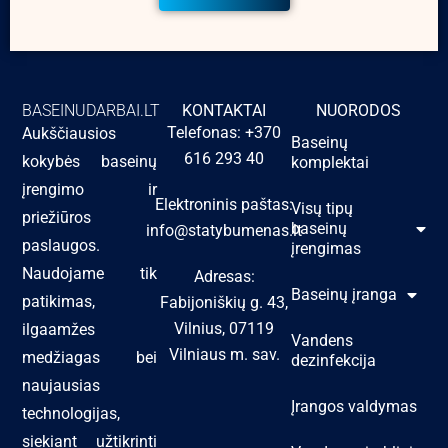
BASEINUDARBAI.LT
KONTAKTAI
NUORODOS
Telefonas: +370
Aukščiausios
Baseinų
616 293 40
kokybės baseinų
komplektai
įrengimo ir
Elektroninis paštas:
Visų tipų
priežiūros
baseinų
info@statybumenas.lt
paslaugos.
įrengimas
Naudojame tik
Adresas:
Baseinų įranga
patikimas,
Fabijoniškių g. 43,
Vilnius, 07119
ilgaamžes
Vandens
Vilniaus m. sav.
medžiagas bei
dezinfekcija
naujausias
Įrangos valdymas
technologijas,
siekiant užtikrinti