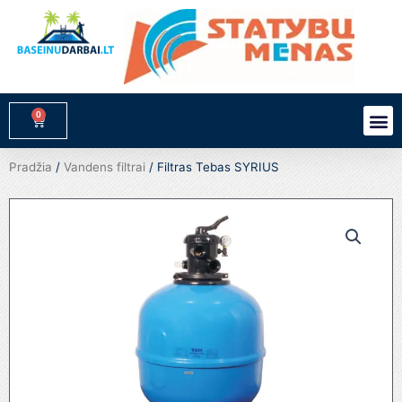
Pereiti
prie
turinio
0
M
Cart
Pradžia
/
Vandens filtrai
/ Filtras Tebas SYRIUS