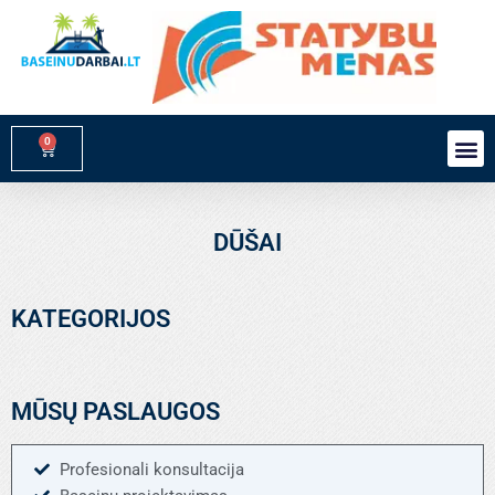
Pereiti
prie
turinio
0
M
Cart
DŪŠAI
KATEGORIJOS
MŪSŲ PASLAUGOS
Profesionali konsultacija