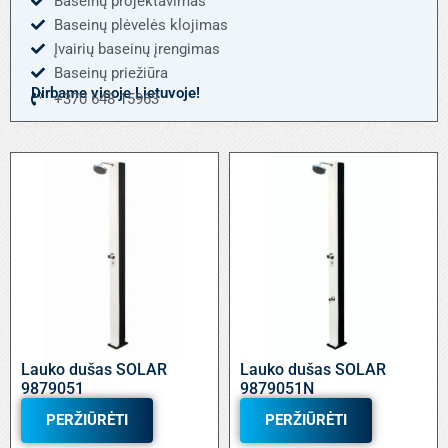
Baseinų projektavimas
Baseinų plėvelės klojimas
Įvairių baseinų įrengimas
Baseinų priežiūra
Dirbame visoje Lietuvoje!
+370 648 15963
Lauko dušas SOLAR
Lauko dušas SOLAR
9879051
9879051N
PERŽIŪRĖTI
PERŽIŪRĖTI