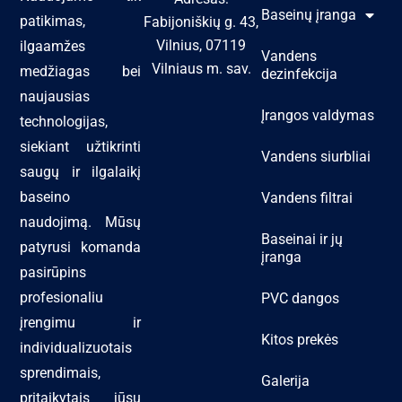
Baseinų įranga
patikimas,
Fabijoniškių g. 43,
Vilnius, 07119
ilgaamžes
Vandens
Vilniaus m. sav.
medžiagas bei
dezinfekcija
naujausias
Įrangos valdymas
technologijas,
siekiant užtikrinti
Vandens siurbliai
saugų ir ilgalaikį
baseino
Vandens filtrai
naudojimą. Mūsų
Baseinai ir jų
patyrusi komanda
įranga
pasirūpins
profesionaliu
PVC dangos
įrengimu ir
Kitos prekės
individualizuotais
sprendimais,
Galerija
pritaikytais jūsų