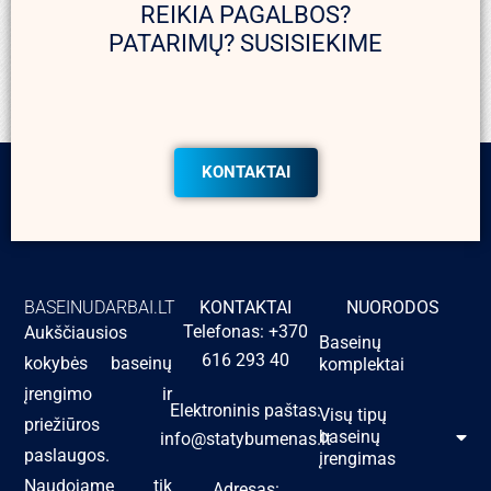
REIKIA PAGALBOS?
PATARIMŲ? SUSISIEKIME
KONTAKTAI
BASEINUDARBAI.LT
KONTAKTAI
NUORODOS
Telefonas: +370
Aukščiausios
Baseinų
616 293 40
kokybės baseinų
komplektai
įrengimo ir
Elektroninis paštas:
Visų tipų
priežiūros
baseinų
info@statybumenas.lt
paslaugos.
įrengimas
Naudojame tik
Adresas: