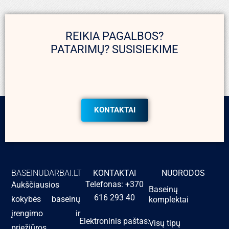
REIKIA PAGALBOS?
PATARIMŲ? SUSISIEKIME
KONTAKTAI
BASEINUDARBAI.LT
KONTAKTAI
NUORODOS
Telefonas: +370
Aukščiausios
Baseinų
616 293 40
kokybės baseinų
komplektai
įrengimo ir
Elektroninis paštas:
Visų tipų
priežiūros