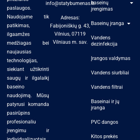
baseinų
info@statybumenas.lt
paslaugos.
įrengimas
Naudojame tik
Adresas:
Baseinų įranga
patikimas,
Fabijoniškių g. 43,
Vilnius, 07119
ilgaamžes
Vandens
Vilniaus m. sav.
medžiagas bei
dezinfekcija
naujausias
Įrangos valdymas
technologijas,
siekiant užtikrinti
Vandens siurbliai
saugų ir ilgalaikį
baseino
Vandens filtrai
naudojimą. Mūsų
Baseinai ir jų
patyrusi komanda
įranga
pasirūpins
profesionaliu
PVC dangos
įrengimu ir
Kitos prekės
individualizuotais