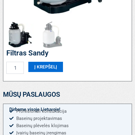
Filtras Sandy
produkto
Į KREPŠELĮ
kiekis:
Filtras
Sandy
MŪSŲ PASLAUGOS
Dirbame visoje Lietuvoje!
Profesionali konsultacija
Baseinų projektavimas
Baseinų plėvelės klojimas
Įvairių baseinų įrengimas