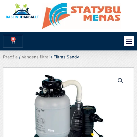
Pereiti
prie
turinio
0
M
Cart
Pradžia
/
Vandens filtrai
/ Filtras Sandy