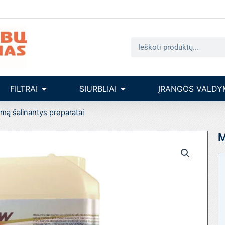
Search
seinų įrengimas
Open filtrai
Open siurbliai
FILTRAI
SIURBLIAI
ĮRANGOS VALDY
ą šalinantys preparatai
M