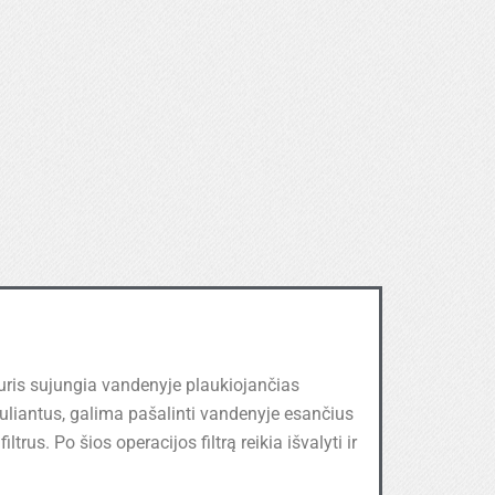
ris sujungia vandenyje plaukiojančias
kuliantus, galima pašalinti vandenyje esančius
trus. Po šios operacijos filtrą reikia išvalyti ir