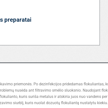
s preparatai
avimo priemonės. Po dezinfekcijos pridedamas flokuliantas, ku
 problemų nusėda ant filtravimo smėlio sluoksnio. Naudojant flo
okulianto, kuris suriša metalus ir atskiria juos nuo vandens per fil
avimo siurblį, kuris nuolat dozuotų flokuliantą nustatytu kiekiu.