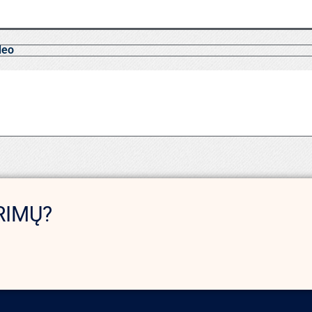
deo
RIMŲ?