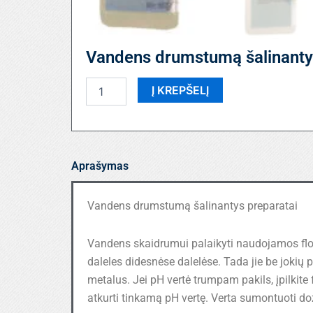
Vandens drumstumą šalinanty
produkto
Į KREPŠELĮ
kiekis:
Vandens
drumstumą
šalinantys
preparatai
Aprašymas
Vandens drumstumą šalinantys preparatai
Vandens skaidrumui palaikyti naudojamos flok
daleles didesnėse dalelėse. Tada jie be jokių
metalus. Jei pH vertė trumpam pakils, įpilkite fl
atkurti tinkamą pH vertę. Verta sumontuoti doz