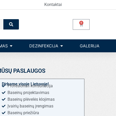
Kontaktai
Search
0
Cart
Open Įrangos valdymas
Open dezinfekcija
MAS
DEZINFEKCIJA
GALERIJA
ŪSŲ PASLAUGOS
Dirbame visoje Lietuvoje!
Profesionali konsultacija
Baseinų projektavimas
Baseinų plėvelės klojimas
Įvairių baseinų įrengimas
Baseinų priežiūra