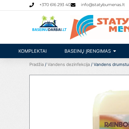
Pereiti
+370 616 293 40
info@statybumenas.lt
prie
turinio
Open Ba
KOMPLEKTAI
BASEINŲ ĮRENGIMAS
Pradžia
/
Vandens dezinfekcija
/ Vandens drumstum