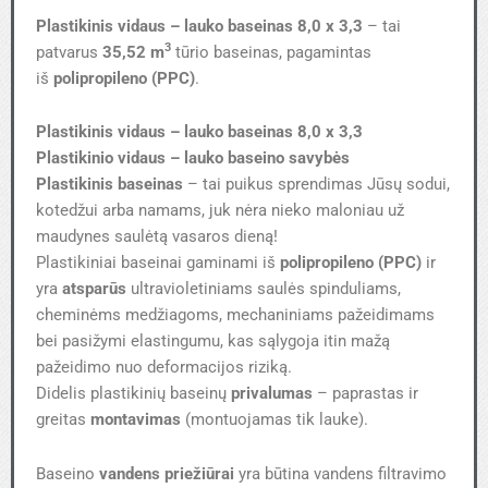
Plastikinis vidaus – lauko baseinas 8,0 x 3,3
– tai
3
patvarus
35,52 m
tūrio baseinas, pagamintas
iš
polipropileno (PPC)
.
Plastikinis vidaus – lauko baseinas 8,0 x 3,3
Plastikinio vidaus – lauko baseino savybės
Plastikinis baseinas
– tai puikus sprendimas Jūsų sodui,
kotedžui arba namams, juk nėra nieko maloniau už
maudynes saulėtą vasaros dieną!
Plastikiniai baseinai gaminami iš
polipropileno (PPC)
ir
yra
atsparūs
ultravioletiniams saulės spinduliams,
cheminėms medžiagoms, mechaniniams pažeidimams
bei pasižymi elastingumu, kas sąlygoja itin mažą
pažeidimo nuo deformacijos riziką.
Didelis plastikinių baseinų
privalumas
– paprastas ir
greitas
montavimas
(montuojamas tik lauke).
Baseino
vandens priežiūrai
yra būtina vandens filtravimo