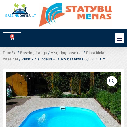
Pereiti
prie
turinio
0
M
Cart
Pradžia
/
Baseinų įranga
/
Visų tipų baseinai
/
Plastikiniai
baseinai
/ Plastikinis vidaus – lauko baseinas 8,0 x 3,3 m