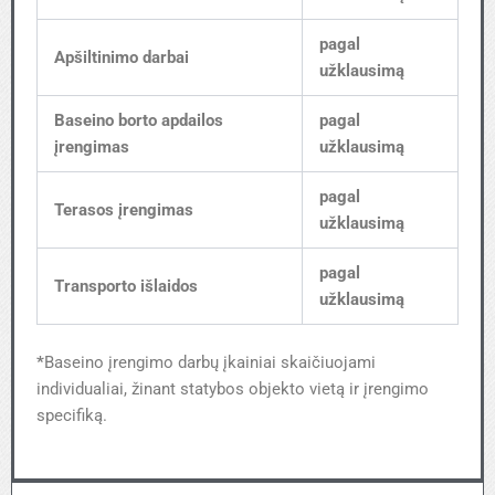
pagal
Apšiltinimo darbai
užklausimą
Baseino borto apdailos
pagal
įrengimas
užklausimą
pagal
Terasos įrengimas
užklausimą
pagal
Transporto išlaidos
užklausimą
*
Baseino įrengimo darbų įkainiai skaičiuojami
individualiai, žinant statybos objekto vietą ir įrengimo
specifiką.