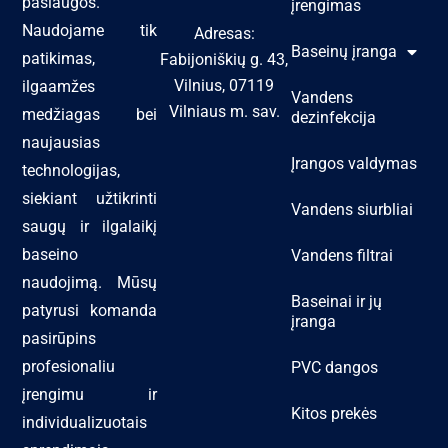
paslaugos.
įrengimas
Naudojame tik
Adresas:
Baseinų įranga
patikimas,
Fabijoniškių g. 43,
Vilnius, 07119
ilgaamžes
Vandens
Vilniaus m. sav.
medžiagas bei
dezinfekcija
naujausias
Įrangos valdymas
technologijas,
siekiant užtikrinti
Vandens siurbliai
saugų ir ilgalaikį
baseino
Vandens filtrai
naudojimą. Mūsų
Baseinai ir jų
patyrusi komanda
įranga
pasirūpins
profesionaliu
PVC dangos
įrengimu ir
Kitos prekės
individualizuotais