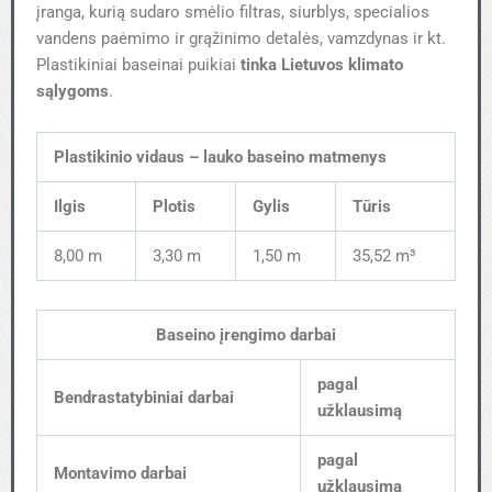
įranga, kurią sudaro smėlio filtras, siurblys, specialios
vandens paėmimo ir grąžinimo detalės, vamzdynas ir kt.
Plastikiniai baseinai puikiai
tinka Lietuvos klimato
sąlygoms
.
Plastikinio vidaus – lauko baseino matmenys
Ilgis
Plotis
Gylis
Tūris
8,00 m
3,30 m
1,50 m
35,52 m³
Baseino įrengimo darbai
pagal
Bendrastatybiniai darbai
užklausimą
pagal
Montavimo darbai
užklausimą