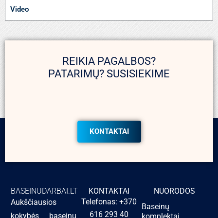
Video
REIKIA PAGALBOS?
PATARIMŲ? SUSISIEKIME
KONTAKTAI
BASEINUDARBAI.LT
KONTAKTAI
NUORODOS
Telefonas: +370
Aukščiausios
Baseinų
616 293 40
kokybės baseinų
komplektai