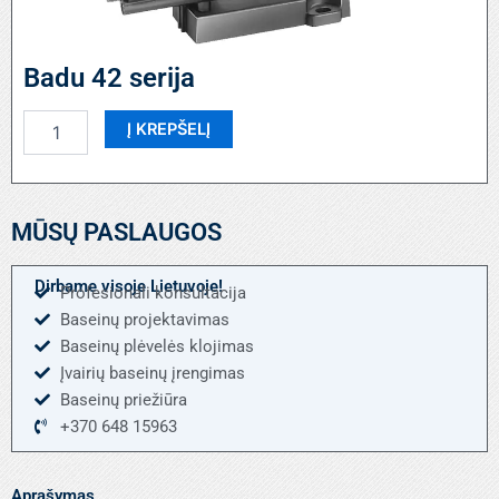
Badu 42 serija
produkto
Į KREPŠELĮ
kiekis:
Badu
42
serija
MŪSŲ PASLAUGOS
Dirbame visoje Lietuvoje!
Profesionali konsultacija
Baseinų projektavimas
Baseinų plėvelės klojimas
Įvairių baseinų įrengimas
Baseinų priežiūra
+370 648 15963
Aprašymas