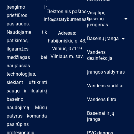
įrengimo ir
Elektroninis paštas:
Visų tipų
priežiūros
baseinų
info@statybumenas.lt
paslaugos.
įrengimas
Naudojame tik
Adresas:
Baseinų įranga
patikimas,
Fabijoniškių g. 43,
Vilnius, 07119
ilgaamžes
Vandens
Vilniaus m. sav.
medžiagas bei
dezinfekcija
naujausias
Įrangos valdymas
technologijas,
siekiant užtikrinti
Vandens siurbliai
saugų ir ilgalaikį
baseino
Vandens filtrai
naudojimą. Mūsų
Baseinai ir jų
patyrusi komanda
įranga
pasirūpins
profesionaliu
PVC dangos