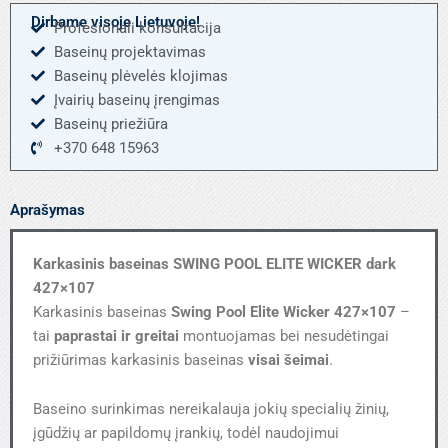
WICKER
Dirbame visoje Lietuvoje!
Profesionali konsultacija
dark
Baseinų projektavimas
427x107
Baseinų plėvelės klojimas
Įvairių baseinų įrengimas
Baseinų priežiūra
+370 648 15963
Aprašymas
Karkasinis baseinas
SWING POOL ELITE WICKER dark
427×107
Karkasinis baseinas
Swing Pool Elite Wicker 427×107
–
tai
paprastai ir greitai
montuojamas bei nesudėtingai
prižiūrimas karkasinis baseinas
visai šeimai
.
Baseino surinkimas nereikalauja jokių specialių žinių,
įgūdžių ar papildomų įrankių, todėl naudojimui