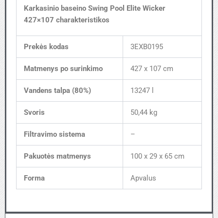
Karkasinio baseino Swing Pool Elite Wicker
427×107 charakteristikos
Prekės kodas
3EXB0195
Matmenys po surinkimo
427 x 107 cm
Vandens talpa (80%)
13247 l
Svoris
50,44 kg
Filtravimo sistema
–
Pakuotės matmenys
100 x 29 x 65 cm
Forma
Apvalus