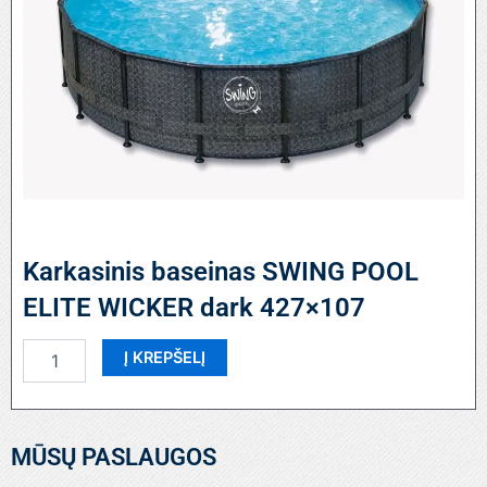
Karkasinis baseinas SWING POOL
ELITE WICKER dark 427×107
produkto
Į KREPŠELĮ
kiekis:
Karkasinis
baseinas
SWING
MŪSŲ PASLAUGOS
POOL
ELITE