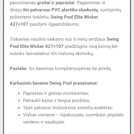
paruošiamas
greitai ir paprastai
. Pagamintas iš
dviejų
itin patvaraus PVC plastiko sluoksnių
, sustiprintų
poliesterio tinkleliu,
Swing Pool Elite Wicker
427×107
pasižymi ilgaamžiškumu.
Tinkamas naudoti vaikams nuo 6 metų amžiaus
Swing
Pool Elite Wicker 427×107
pradžiūgins visą šeimą bei
suteiks laisvalaikiui itin malonių akimirkų.
Pastaba
: šis baseinas komplektuojamas be priedų.
Karkasinio baseino Swing Pool pranašumai:
Paprastas ir greitas montavimas;
Patraukli kaina ir lengva priežiūra;
Ypač patvarus trisluoksnis sienelių audeklas;
Viskas viename – išpakuojate, surenkate, pripilate
vandens ir naudojate.