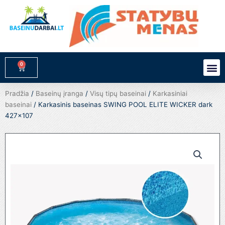
Pereiti
prie
turinio
0
M
Cart
Pradžia
/
Baseinų įranga
/
Visų tipų baseinai
/
Karkasiniai
baseinai
/ Karkasinis baseinas SWING POOL ELITE WICKER dark
427×107