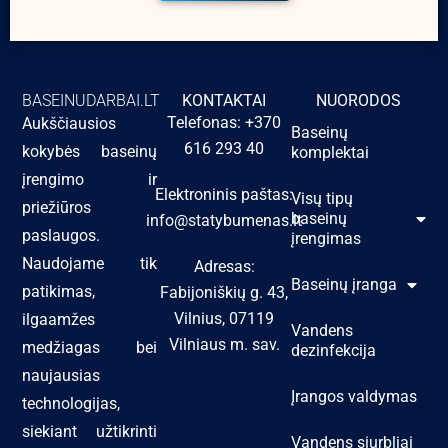
BASEINUDARBAI.LT
KONTAKTAI
NUORODOS
Telefonas: +370
Aukščiausios
Baseinų
616 293 40
kokybės baseinų
komplektai
įrengimo ir
Elektroninis paštas:
Visų tipų
priežiūros
baseinų
info@statybumenas.lt
paslaugos.
įrengimas
Naudojame tik
Adresas:
Baseinų įranga
patikimas,
Fabijoniškių g. 43,
Vilnius, 07119
ilgaamžes
Vandens
Vilniaus m. sav.
medžiagas bei
dezinfekcija
naujausias
Įrangos valdymas
technologijas,
siekiant užtikrinti
Vandens siurbliai