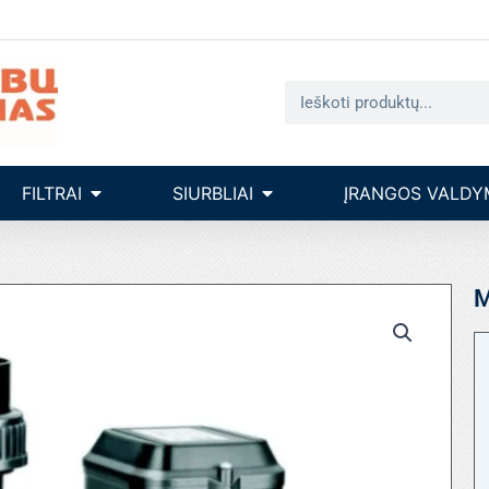
Search
seinų įrengimas
Open filtrai
Open siurbliai
FILTRAI
SIURBLIAI
ĮRANGOS VALDY
M