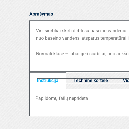
serija
Aprašymas
Visi siurbliai skirti dirbti su baseino vandeniu
nuo baseino vandens, atsparus temperatūrai i
Normali klasė – labai geri siurbliai, nuo aukš
Instrukcija
Techninė kortelė
Vi
Papildomų failų nepridėta