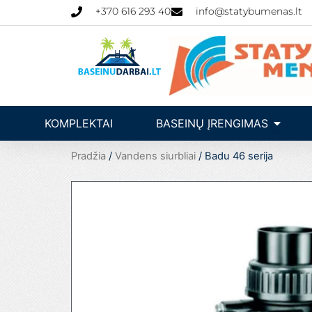
Pereiti
+370 616 293 40
info@statybumenas.lt
prie
turinio
Open Ba
KOMPLEKTAI
BASEINŲ ĮRENGIMAS
Pradžia
/
Vandens siurbliai
/ Badu 46 serija