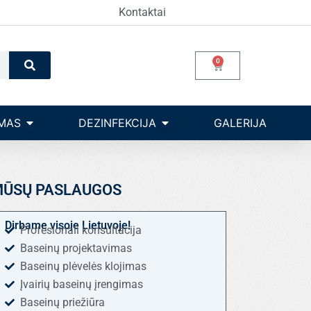
Kontaktai
Search
0
Cart
Open Įrangos valdymas
Open dezinfekcija
MAS
DEZINFEKCIJA
GALERIJA
ŪSŲ PASLAUGOS
Dirbame visoje Lietuvoje!
Profesionali konsultacija
Baseinų projektavimas
Baseinų plėvelės klojimas
Įvairių baseinų įrengimas
Baseinų priežiūra