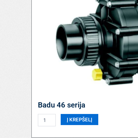
Badu 46 serija
produkto
Į KREPŠELĮ
kiekis:
Badu
46