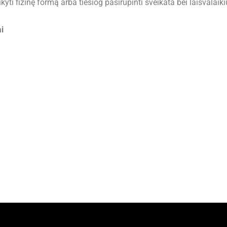
yti fizinę formą arba tiesiog pasirūpinti sveikata bei laisvalaiki
i