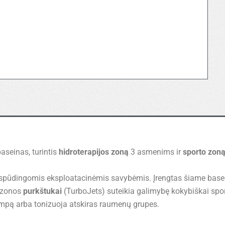
aseinas, turintis
hidroterapijos zoną
3 asmenims ir
sporto zon
įspūdingomis eksploatacinėmis savybėmis. Įrengtas šiame bas
 zonos
purkštukai
(TurboJets) suteikia galimybę kokybiškai spor
mpą arba tonizuoja atskiras raumenų grupes.