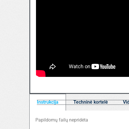
Instrukcija
Techninė kortelė
Vi
Papildomų failų nepridėta