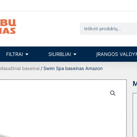
Search
seinų įrengimas
Open filtrai
Open siurbliai
FILTRAI
SIURBLIAI
ĮRANGOS VALDY
Masažiniai baseinai
/ Swim Spa baseinas Amazon
M