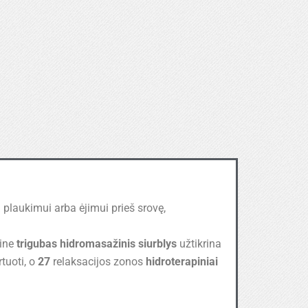
ą
plaukimui arba ėjimui prieš srovę,
eine
trigubas hidromasažinis siurblys
užtikrina
tuoti, o
27
relaksacijos zonos
hidroterapiniai