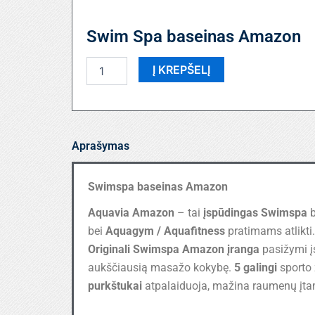
Swim Spa baseinas Amazon
produkto
Į KREPŠELĮ
kiekis:
Swim
Spa
baseinas
Amazon
Aprašymas
Swimspa baseinas Amazon
Aquavia Amazon
– tai
įspūdingas Swimspa
b
bei
Aquagym / Aquafitness
pratimams atlikti.
Originali Swimspa Amazon įranga
pasižymi 
aukščiausią masažo kokybę.
5 galingi
sporto
purkštukai
atpalaiduoja, mažina raumenų įta