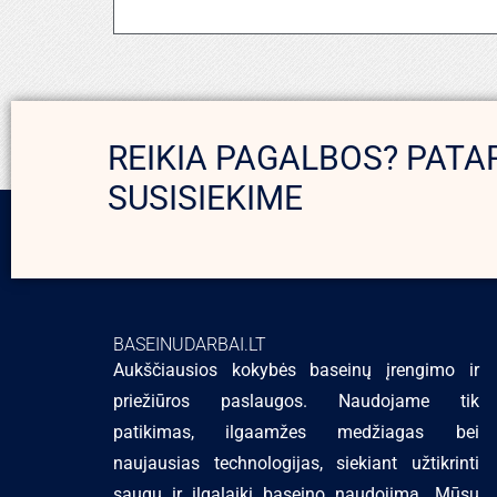
REIKIA PAGALBOS? PATA
SUSISIEKIME
BASEINUDARBAI.LT
Aukščiausios kokybės baseinų įrengimo ir
priežiūros paslaugos. Naudojame tik
patikimas, ilgaamžes medžiagas bei
naujausias technologijas, siekiant užtikrinti
saugų ir ilgalaikį baseino naudojimą. Mūsų