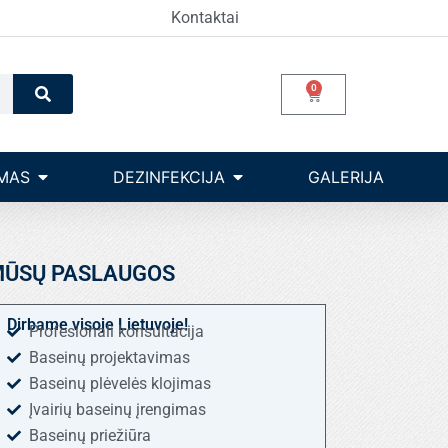
Kontaktai
Search
0
Cart
Open Įrangos valdymas
Open dezinfekcija
MAS
DEZINFEKCIJA
GALERIJA
ŪSŲ PASLAUGOS
Dirbame visoje Lietuvoje!
Profesionali konsultacija
Baseinų projektavimas
Baseinų plėvelės klojimas
Įvairių baseinų įrengimas
Baseinų priežiūra