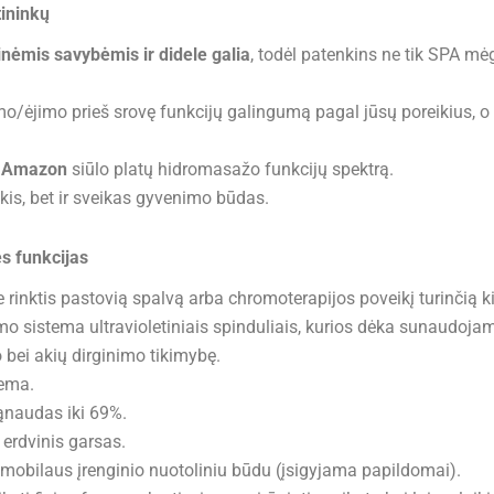
ininkų
tinėmis savybėmis ir didele galia
, todėl patenkins ne tik SPA mėg
imo/ėjimo prieš srovę funkcijų galingumą pagal jūsų poreikius, 
 Amazon
siūlo platų hidromasažo funkcijų spektrą.
aikis, bet ir sveikas gyvenimo būdas.
s funkcijas
 rinktis pastovią spalvą arba chromoterapijos poveikį turinčią k
o sistema ultravioletiniais spinduliais, kurios dėka sunaudo
bei akių dirginimo tikimybę.
tema.
sąnaudas iki 69%.
erdvinis garsas.
bilaus įrenginio nuotoliniu būdu (įsigyjama papildomai).