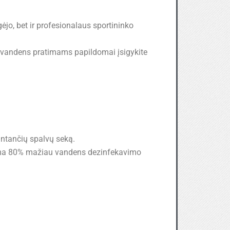
ėjo, bet ir profesionalaus sportininko
o vandens pratimams papildomai įsigykite
intančių spalvų seką.
jama 80% mažiau vandens dezinfekavimo