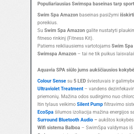
Populiariausias Swimspa baseinas tarp sport
Swim Spa Amazon
baseinas pasižymi
išskir
poreikius.
Su
Swim Spa Amazon
galite nustatyti plauk
fitneso rinkinį (Fitness Kit).
Patiems reikliausiems vartotojams
Swim Spa
Swimspa Amazon
– tai ne tik puikus laisval
Aquavia SPA siūlo jums aukščiausios kokybė
Colour Sense
su
5 LED
šviestuvais ir galimybe
Ultraviolet Treatment
– vandens dezinfekavim
priemonių. Mažina odos sudirgimo nuo chloro 
Itin tylaus veikimo
Silent Pump
filtravimo sis
EcoSpa
šilumos izoliacija mažina energijos 
Surround Bluetooth Audio
–
aukštos kokybės 
Wifi sistema Balboa
– SwimSpa valdymas iš mo