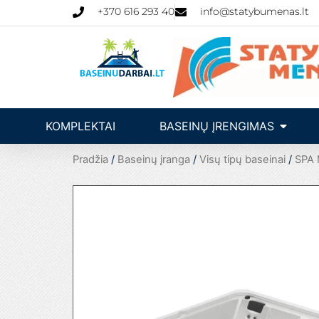
Pereiti
+370 616 293 40
info@statybumenas.lt
prie
turinio
Open Ba
KOMPLEKTAI
BASEINŲ ĮRENGIMAS
Pradžia
/
Baseinų įranga
/
Visų tipų baseinai
/
SPA 