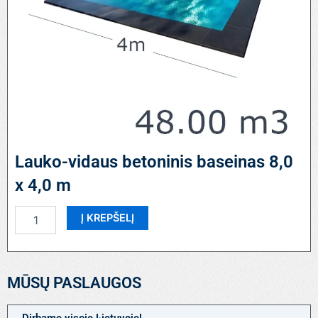
Lauko-vidaus betoninis baseinas 8,0
x 4,0 m
produkto
Į KREPŠELĮ
kiekis:
Lauko-
vidaus
betoninis
MŪSŲ PASLAUGOS
baseinas
8,0
x
Dirbame visoje Lietuvoje!