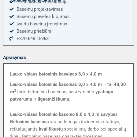
Profesionali konsultacija
4,0
Baseinų projektavimas
m
Baseinų plėvelės klojimas
Įvairių baseinų įrengimas
Baseinų priežiūra
+370 648 15963
Aprašymas
Lauko-vidaus betoninis baseinas 8,0 x 4,0 m
Lauko-vidaus betoninis baseinas 8,0 x 4,0 m
– tai
48,00
3
m
tūrio betoninis baseinas, pasižymintis
ypatingu
patvarumu ir ilgaamžiškumu.
Lauko-vidaus betoninio baseino 8,0 x 4,0 m savybės
Betoninis baseinas
yra sudėtingas inžinerinis statinys,
reikalaujantis
kvalifikuotų
specialistų darbo bei specialių
žinių. Betoninis baseinas charakterizuojamas