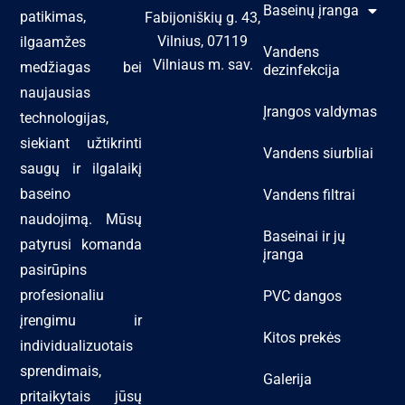
Baseinų įranga
patikimas,
Fabijoniškių g. 43,
Vilnius, 07119
ilgaamžes
Vandens
Vilniaus m. sav.
medžiagas bei
dezinfekcija
naujausias
Įrangos valdymas
technologijas,
siekiant užtikrinti
Vandens siurbliai
saugų ir ilgalaikį
baseino
Vandens filtrai
naudojimą. Mūsų
Baseinai ir jų
patyrusi komanda
įranga
pasirūpins
profesionaliu
PVC dangos
įrengimu ir
Kitos prekės
individualizuotais
sprendimais,
Galerija
pritaikytais jūsų