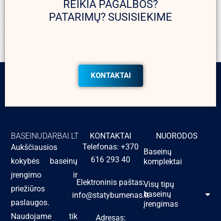
REIKIA PAGALBOS?
PATARIMŲ? SUSISIEKIME
KONTAKTAI
BASEINUDARBAI.LT
KONTAKTAI
NUORODOS
Telefonas: +370
Aukščiausios
Baseinų
616 293 40
kokybės baseinų
komplektai
įrengimo ir
Elektroninis paštas:
Visų tipų
priežiūros
baseinų
info@statybumenas.lt
paslaugos.
įrengimas
Naudojame tik
Adresas: