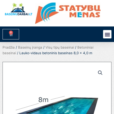
Pereiti
prie
turinio
0
M
Cart
Pradžia
/
Baseinų įranga
/
Visų tipų baseinai
/
Betoniniai
baseinai
/ Lauko-vidaus betoninis baseinas 8,0 x 4,0 m