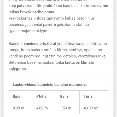
kaip
patvarus
ir itin
praktiškas
baseinas, kurio
tarnavimo
laikas
beveik
neribojamas
.
Praktiškumas ir ilgas tarnavimo laikas betoninius
baseinus jau seniai pavertė geidžiamu statiniu
gyvenamajame sklype.
Baseino
vandens priežiūrai
yra būtina vandens filtravimo
įranga, kurią sudaro smėlio filtras, siurblys, specialios
vandens paėmimo ir grąžinimo detalės, vamzdynas ir kt.
Betoniniai baseinai puikiai
tinka Lietuvos klimato
sąlygoms
.
Lauko-vidaus betoninio baseino matmenys
Ilgis
Plotis
Gylis
Tūris
8,00 m
4,00 m
1,50 m
48,00 m³