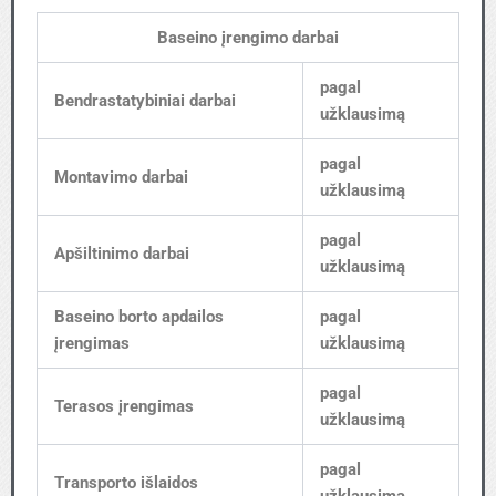
Baseino įrengimo darbai
pagal
Bendrastatybiniai darbai
užklausimą
pagal
Montavimo darbai
užklausimą
pagal
Apšiltinimo darbai
užklausimą
Baseino borto apdailos
pagal
įrengimas
užklausimą
pagal
Terasos įrengimas
užklausimą
pagal
Transporto išlaidos
užklausimą