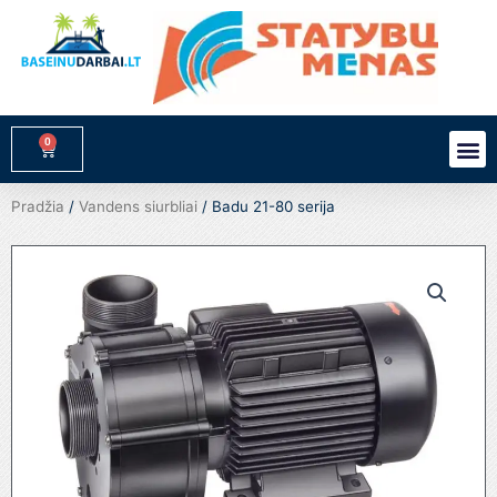
Pereiti
prie
turinio
0
M
Cart
Pradžia
/
Vandens siurbliai
/ Badu 21-80 serija