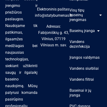
įrengimo ir
Elektroninis paštas:
Visų tipų
priežiūros
baseinų
info@statybumenas.lt
paslaugos.
įrengimas
Naudojame tik
Adresas:
Baseinų įranga
patikimas,
Fabijoniškių g. 43,
Vilnius, 07119
ilgaamžes
Vandens
Vilniaus m. sav.
medžiagas bei
dezinfekcija
naujausias
Įrangos valdymas
technologijas,
siekiant užtikrinti
Vandens siurbliai
saugų ir ilgalaikį
baseino
Vandens filtrai
naudojimą. Mūsų
Baseinai ir jų
patyrusi komanda
įranga
pasirūpins
profesionaliu
PVC dangos