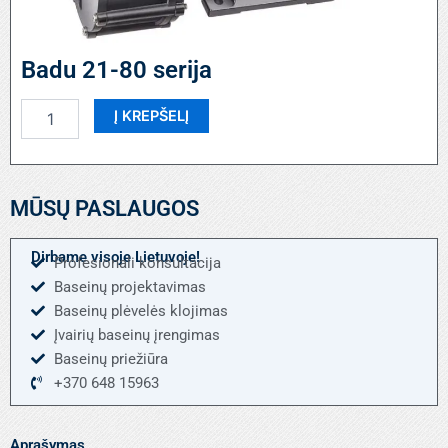
Badu 21-80 serija
produkto
Į KREPŠELĮ
kiekis:
Badu
21-
80
MŪSŲ PASLAUGOS
serija
Dirbame visoje Lietuvoje!
Profesionali konsultacija
Baseinų projektavimas
Baseinų plėvelės klojimas
Įvairių baseinų įrengimas
Baseinų priežiūra
+370 648 15963
Aprašymas