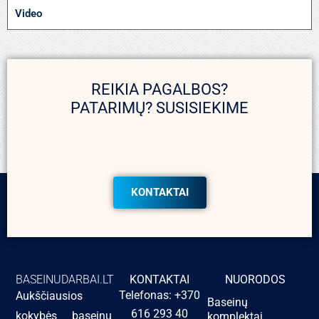
Video
REIKIA PAGALBOS?
PATARIMŲ? SUSISIEKIME
KONTAKTAI
BASEINUDARBAI.LT
KONTAKTAI
NUORODOS
Telefonas: +370
Aukščiausios
Baseinų
616 293 40
kokybės baseinų
komplektai