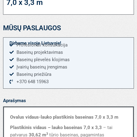
7,0 x 3,3 m
MŪSŲ PASLAUGOS
Dirbame visoje Lietuvoje!
Profesionali konsultacija
Baseinų projektavimas
Baseinų plėvelės klojimas
Įvairių baseinų įrengimas
Baseinų priežiūra
+370 648 15963
Aprašymas
Ovalus vidaus-lauko plastikinis baseinas 7,0 x 3,3 m
Plastikinis vidaus – lauko baseinas 7,0 x 3,3
– tai
3
patvarus
30,62 m
tūrio baseinas, pagamintas