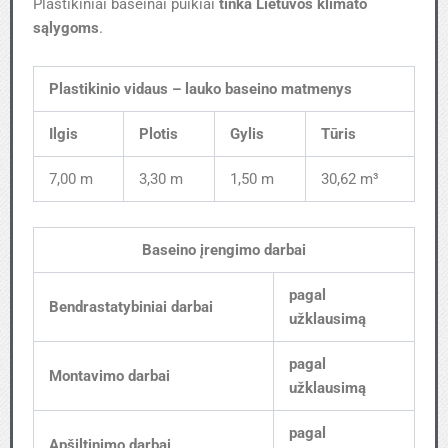
Plastikiniai baseinai puikiai
tinka Lietuvos klimato
sąlygoms
.
Plastikinio vidaus – lauko baseino matmenys
Ilgis
Plotis
Gylis
Tūris
7,00 m
3,30 m
1,50 m
30,62 m³
Baseino įrengimo darbai
pagal
Bendrastatybiniai darbai
užklausimą
pagal
Montavimo darbai
užklausimą
pagal
Apšiltinimo darbai