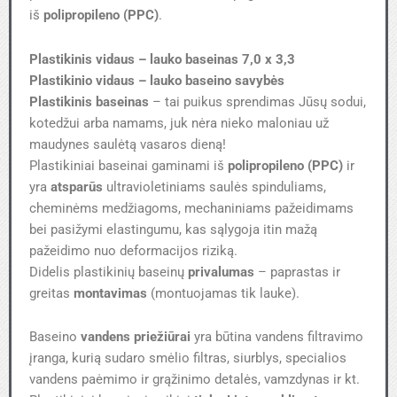
iš
polipropileno (PPC)
.
Plastikinis vidaus – lauko baseinas 7,0 x 3,3
Plastikinio vidaus – lauko baseino savybės
Plastikinis baseinas
– tai puikus sprendimas Jūsų sodui,
kotedžui arba namams, juk nėra nieko maloniau už
maudynes saulėtą vasaros dieną!
Plastikiniai baseinai gaminami iš
polipropileno (PPC)
ir
yra
atsparūs
ultravioletiniams saulės spinduliams,
cheminėms medžiagoms, mechaniniams pažeidimams
bei pasižymi elastingumu, kas sąlygoja itin mažą
pažeidimo nuo deformacijos riziką.
Didelis plastikinių baseinų
privalumas
– paprastas ir
greitas
montavimas
(montuojamas tik lauke).
Baseino
vandens priežiūrai
yra būtina vandens filtravimo
įranga, kurią sudaro smėlio filtras, siurblys, specialios
vandens paėmimo ir grąžinimo detalės, vamzdynas ir kt.