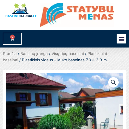
Pereiti
prie
turinio
0
M
Cart
Pradžia
/
Baseinų įranga
/
Visų tipų baseinai
/
Plastikiniai
baseinai
/ Plastikinis vidaus – lauko baseinas 7,0 x 3,3 m