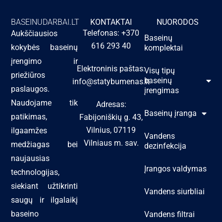
BASEINUDARBAI.LT
KONTAKTAI
NUORODOS
Telefonas: +370
Aukščiausios
Baseinų
616 293 40
kokybės baseinų
komplektai
įrengimo ir
Elektroninis paštas:
Visų tipų
priežiūros
baseinų
info@statybumenas.lt
paslaugos.
įrengimas
Naudojame tik
Adresas:
Baseinų įranga
patikimas,
Fabijoniškių g. 43,
Vilnius, 07119
ilgaamžes
Vandens
Vilniaus m. sav.
medžiagas bei
dezinfekcija
naujausias
Įrangos valdymas
technologijas,
siekiant užtikrinti
Vandens siurbliai
saugų ir ilgalaikį
baseino
Vandens filtrai