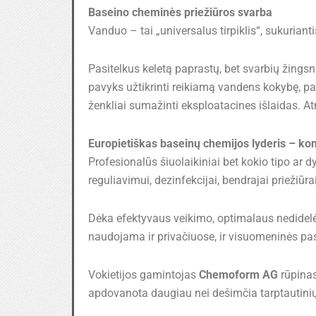
Baseino cheminės priežiūros svarba
Vanduo – tai „universalus tirpiklis“, sukurian
Pasitelkus keletą paprastų, bet svarbių žin
pavyks užtikrinti reikiamą vandens kokybę, pal
ženkliai sumažinti eksploatacines išlaidas. Atm
Europietiškas baseinų chemijos lyderis – 
Profesionalūs šiuolaikiniai bet kokio tipo ar
reguliavimui, dezinfekcijai, bendrajai priežiūra
Dėka efektyvaus veikimo, optimalaus nedidelės
naudojama ir privačiuose, ir visuomeninės pask
Vokietijos gamintojas
Chemoform AG
rūpinas
apdovanota daugiau nei dešimčia tarptautinių