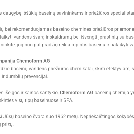
tis daugybę iššūkių baseinų savininkams ir priežiūros specialist
gsnių bei rekomenduojamas baseino chemines priežiūros priemon
aikyti vandens švarą ir skaidrumą bei išvengti įprastinių su bas
inkite, jog nuo pat pradžių reikia rūpintis baseinu ir palaikyti 
kompanija Chemoform AG
 dydžio baseinų vandens priežiūros chemikalai, skirti efektyvi
i ir dumblių prevencijai.
 išeigos ir kainos santykio,
Chemoform AG
baseinų chemija yra
irties visų tipų baseinuose ir SPA.
i Jūsų baseino švara nuo 1962 metų. Nepriekaištingos kokybės 
 prizų.