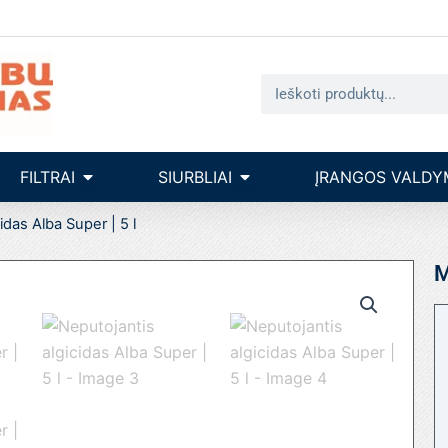
Search
seinų įrengimas
Open filtrai
Open siurbliai
FILTRAI
SIURBLIAI
ĮRANGOS VALDY
idas Alba Super | 5 l
M