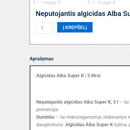
Neputojantis algicidas Alba Su
produkto
Į KREPŠELĮ
kiekis:
Neputojantis
algicidas
Alba
Super
Aprašymas
|
5
l
Algicidas Alba Super K | 5 litrai
Neputojantis algicidas Alba Super K, 5 l
– tai
prevencijai.
Dumbliai
– tai mikroorganizmai, išskiriantys n
dauginimuisi.
Algicidas Alba Super K
šalina, 