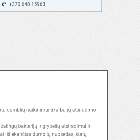
+370 648 15963
rta dumblių naikinimui ir/arba jų atsiradimo
lingų bakterijų ir grybelių atsiradimui ir
gai išliekančias dumblių nuosėdas, kurių