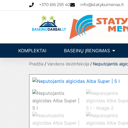
Pereiti
+370 616 293 40
info@statybumenas.lt
prie
turinio
Open Ba
KOMPLEKTAI
BASEINŲ ĮRENGIMAS
Pradžia
/
Vandens dezinfekcija
/ Neputojantis algic