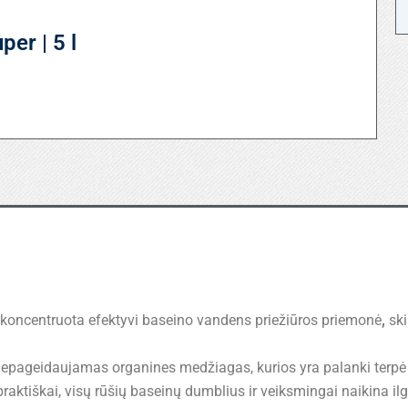
per | 5 l
 koncentruota efektyvi baseino vandens priežiūros priemonė
,
ski
epageidaujamas organines medžiagas, kurios yra palanki terpė ža
praktiškai, visų rūšių baseinų dumblius ir veiksmingai naikina il