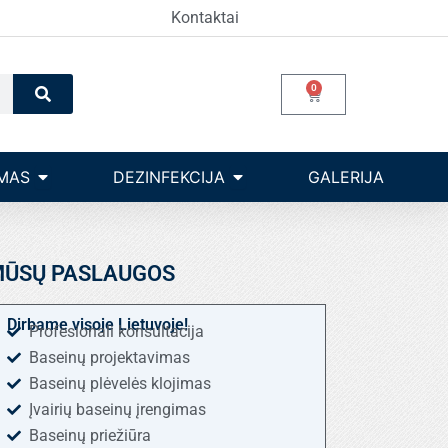
Kontaktai
Search
0
Cart
Open Įrangos valdymas
Open dezinfekcija
MAS
DEZINFEKCIJA
GALERIJA
ŪSŲ PASLAUGOS
Dirbame visoje Lietuvoje!
Profesionali konsultacija
Baseinų projektavimas
Baseinų plėvelės klojimas
Įvairių baseinų įrengimas
Baseinų priežiūra