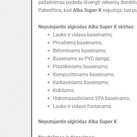
pašalinimas padeda išvengti vėlesnių dumbli
Pabrėžtina, kad
Alba Super K
neputoja, tad pu
Neputojantis algicidas Alba Super K skirtas:
Lauko ir vidaus baseinams
;
Privatiems baseinams;
Betoniniams baseinams;
Baseinams su PVC danga;
Plastikiniams baseinams;
Kompozitiniams baseinams;
Karkasiniams baseinams;
Kubilams;
Hidromasažiniams SPA baseinams;
Lauko ir vidaus fontanams.
Neputojantis algicidas Alba Super K