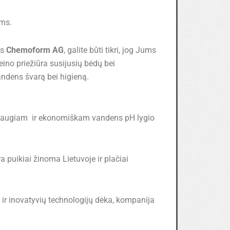
ams.
es
Chemoform AG
, galite būti tikri, jog Jums
eino priežiūra susijusių bėdų bei
vandens švarą bei higieną.
am, saugiam ir ekonomiškam vandens pH lygio
 puikiai žinoma Lietuvoje ir plačiai
ir inovatyvių technologijų dėka, kompanija