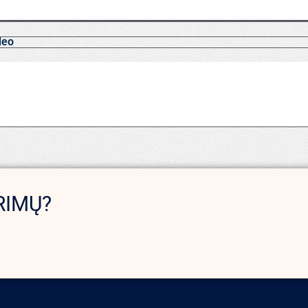
deo
RIMŲ?