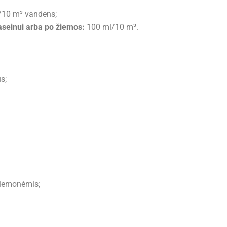
/10 m³ vandens;
aseinui arba po žiemos:
100 ml/10 m³.
s;
riemonėmis;