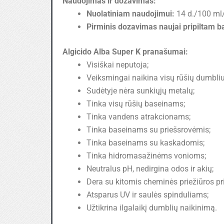
Naudojimas ir dozavimas:
Nuolatiniam naudojimui:
14 d./100 ml
Pirminis dozavimas naujai pripiltam b
Algicido Alba Super K pranašumai:
Visiškai neputoja;
Veiksmingai naikina visų rūšių dumbliu
Sudėtyje nėra sunkiųjų metalų;
Tinka visų rūšių baseinams;
Tinka vandens atrakcionams;
Tinka baseinams su priešsrovėmis;
Tinka baseinams su kaskadomis;
Tinka hidromasažinėms vonioms;
Neutralus pH, nedirgina odos ir akių;
Dera su kitomis cheminės priežiūros p
Atsparus UV ir saulės spinduliams;
Užtikrina ilgalaikį dumblių naikinimą.