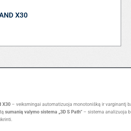
LAND X30
d X30
– veiksmingai automatizuoja monotonišką ir varginantį 
otą
sumanią valymo sistema
„3D S Path“
– sistema analizuoja ba
rinti.