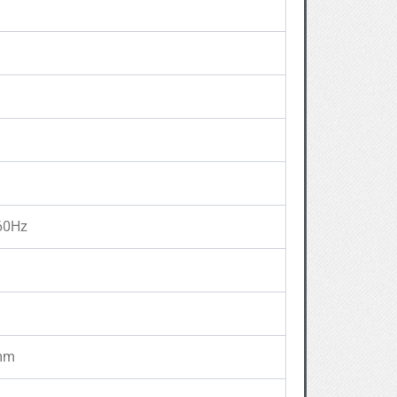
60Hz
 mm