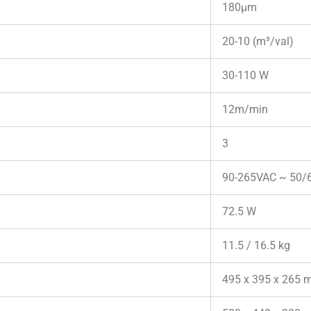
180μm
20-10 (m³/val)
30-110 W
12m/min
3
90-265VAC ~ 50/
72.5 W
11.5 / 16.5 kg
495 x 395 x 265