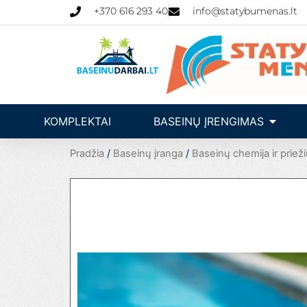
Pereiti
+370 616 293 40
info@statybumenas.lt
prie
turinio
Open Ba
KOMPLEKTAI
BASEINŲ ĮRENGIMAS
Pradžia
/
Baseinų įranga
/
Baseinų chemija ir prieži