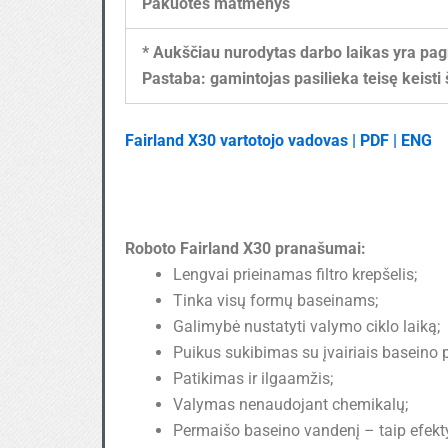
Pakuotės matmenys
* Aukščiau nurodytas darbo laikas yra pag
Pastaba: gamintojas pasilieka teisę keisti 
Fairland X30 vartotojo vadovas | PDF | ENG
Roboto Fairland X30 pranašumai:
Lengvai prieinamas filtro krepšelis;
Tinka visų formų baseinams;
Galimybė nustatyti valymo ciklo laiką;
Puikus sukibimas su įvairiais baseino p
Patikimas ir ilgaamžis;
Valymas nenaudojant chemikalų;
Permaišo baseino vandenį – taip efekt