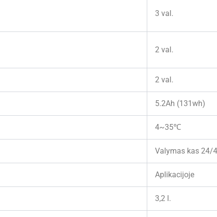
3 val.
2 val.
2 val.
5.2Ah (131wh)
4~35℃
Valymas kas 24/4
Aplikacijoje
3,2 l.