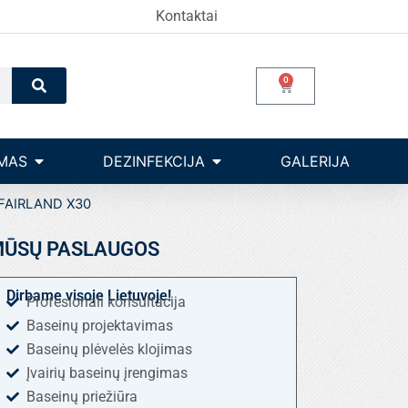
Kontaktai
Search
0
Cart
Open Įrangos valdymas
Open dezinfekcija
MAS
DEZINFEKCIJA
GALERIJA
i FAIRLAND X30
ŪSŲ PASLAUGOS
Dirbame visoje Lietuvoje!
Profesionali konsultacija
Baseinų projektavimas
Baseinų plėvelės klojimas
Įvairių baseinų įrengimas
Baseinų priežiūra