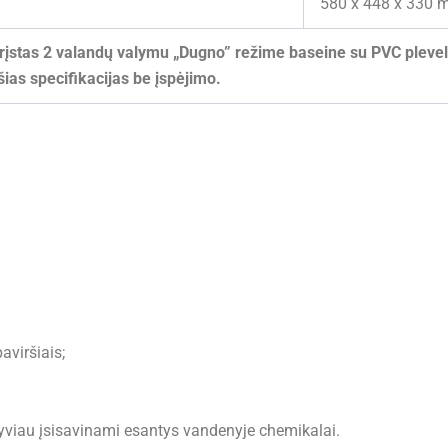
580 x 448 x 330
rįstas 2 valandų valymu „Dugno” režime baseine su PVC plevel
šias specifikacijas be įspėjimo.
aviršiais;
yviau įsisavinami esantys vandenyje chemikalai.