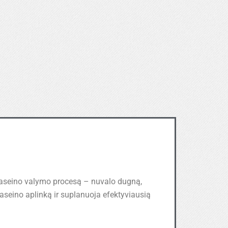
baseino valymo procesą – nuvalo dugną,
seino aplinką ir suplanuoja efektyviausią