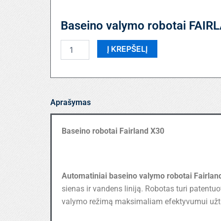
Baseino valymo robotai FAIR
produkto
Į KREPŠELĮ
kiekis:
Baseino
valymo
robotai
FAIRLAND
Aprašymas
X30
Baseino robotai Fairland X30
Automatiniai baseino valymo robotai
Fairlan
sienas ir vandens liniją. Robotas turi patentu
valymo režimą maksimaliam efektyvumui užtik