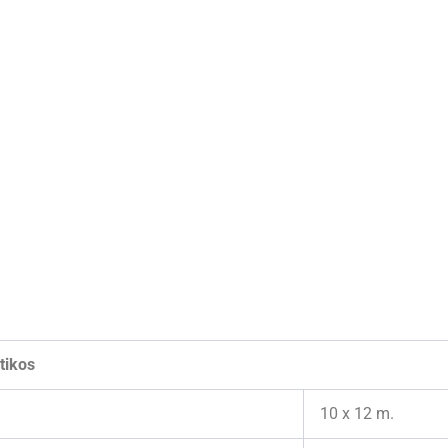
tikos
10 x 12 m.