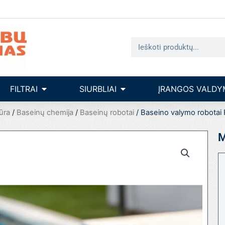
Search
seinų įrengimas
Open filtrai
Open siurbliai
FILTRAI
SIURBLIAI
ĮRANGOS VALDY
ūra
/
Baseinų chemija
/
Baseinų robotai
/ Baseino valymo robota
M