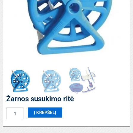
Žarnos susukimo ritė
produkto
Į KREPŠELĮ
kiekis:
Žarnos
susukimo