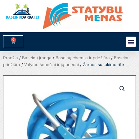
Pereiti
prie
turinio
0
M
Cart
Pradžia
/
Baseinų įranga
/
Baseinų chemija ir priežiūra
/
Baseinų
priežiūra
/
Valymo šepečiai ir jų priedai
/ Žarnos susukimo ritė