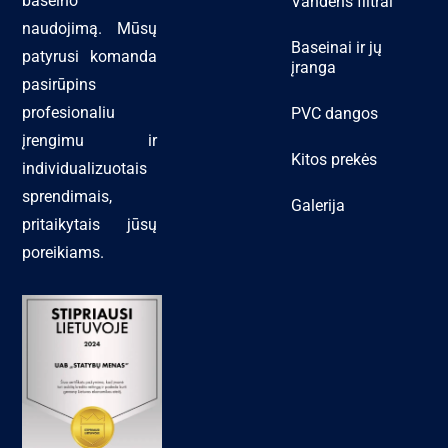
baseino
Vandens filtrai
naudojimą. Mūsų
Baseinai ir jų
patyrusi komanda
įranga
pasirūpins
profesionaliu
PVC dangos
įrengimu ir
Kitos prekės
individualizuotais
sprendimais,
Galerija
pritaikytais jūsų
poreikiams.