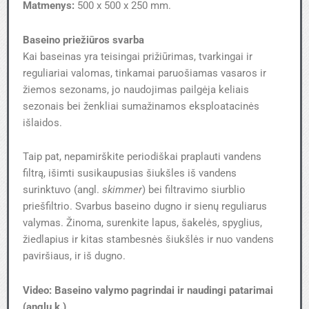
Matmenys:
500 x 500 x 250 mm.
Baseino priežiūros svarba
Kai baseinas yra teisingai prižiūrimas, tvarkingai ir
reguliariai valomas, tinkamai paruošiamas vasaros ir
žiemos sezonams, jo naudojimas pailgėja keliais
sezonais bei ženkliai sumažinamos eksploatacinės
išlaidos.
Taip pat, nepamirškite periodiškai praplauti vandens
filtrą, išimti susikaupusias šiukšles iš vandens
surinktuvo (angl.
skimmer
) bei filtravimo siurblio
priešfiltrio. Svarbus baseino dugno ir sienų reguliarus
valymas. Žinoma, surenkite lapus, šakelės, spyglius,
žiedlapius ir kitas stambesnės šiukšlės ir nuo vandens
paviršiaus, ir iš dugno.
Video: Baseino valymo pagrindai ir naudingi patarimai
(anglų k.)