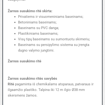
Žarnos susukimo ritė skirta:
Privatiems ir visuomeniniams baseinams;
Betoniniams baseinams;
Baseinams su PVC danga;
Plastikiniams baseinams;
Visų tipų baseinams su sumontuotu skimeriu;
Baseinams su persipylimo sistema su įrengta
dugno valymo jungtimi.
Žarnos susukimo ritė
Žarnos susukimo ritės savybės
Ritė
pagaminta iš chemikalams atsparaus, patvaraus ir
ilgaamžio plastiko. Talpina iki 12 m ilgio Ø38 mm
skersmens žarnos.