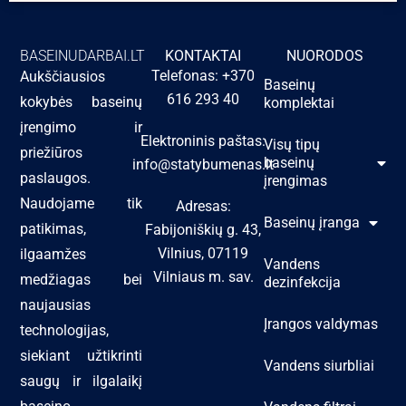
BASEINUDARBAI.LT
KONTAKTAI
NUORODOS
Telefonas: +370
Aukščiausios
Baseinų
616 293 40
kokybės baseinų
komplektai
įrengimo ir
Elektroninis paštas:
Visų tipų
priežiūros
baseinų
info@statybumenas.lt
paslaugos.
įrengimas
Naudojame tik
Adresas:
Baseinų įranga
patikimas,
Fabijoniškių g. 43,
Vilnius, 07119
ilgaamžes
Vandens
Vilniaus m. sav.
medžiagas bei
dezinfekcija
naujausias
Įrangos valdymas
technologijas,
siekiant užtikrinti
Vandens siurbliai
saugų ir ilgalaikį