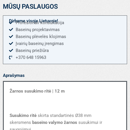
ritė
MŪSŲ PASLAUGOS
Dirbame visoje Lietuvoje!
Profesionali konsultacija
Baseinų projektavimas
Baseinų plėvelės klojimas
Įvairių baseinų įrengimas
Baseinų priežiūra
+370 648 15963
Aprašymas
Žarnos susukimo ritė | 12 m
Susukimo ritė
skirta standartinės Ø38 mm
skersmens
baseino valymo žarnos
susukimui ir
saugojimui.