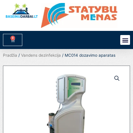
Pereiti
prie
turinio
0
M
Cart
Pradžia
/
Vandens dezinfekcija
/ MC014 dozavimo aparatas