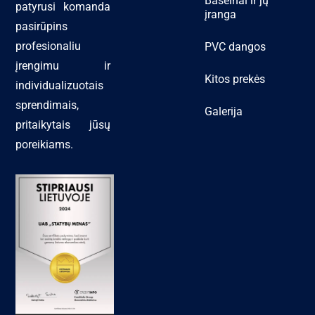
Baseinai ir jų
patyrusi komanda
įranga
pasirūpins
profesionaliu
PVC dangos
įrengimu ir
Kitos prekės
individualizuotais
sprendimais,
Galerija
pritaikytais jūsų
poreikiams.