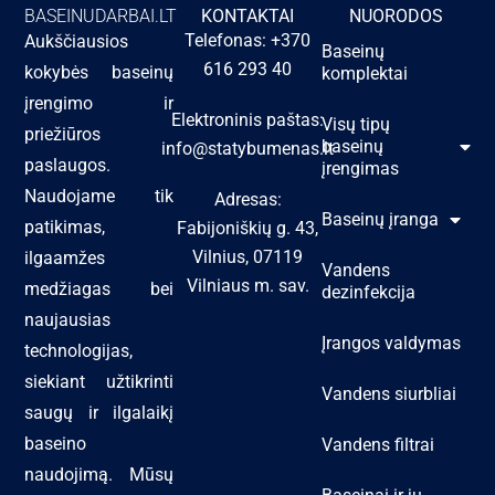
BASEINUDARBAI.LT
KONTAKTAI
NUORODOS
Telefonas: +370
Aukščiausios
Baseinų
616 293 40
kokybės baseinų
komplektai
įrengimo ir
Elektroninis paštas:
Visų tipų
priežiūros
baseinų
info@statybumenas.lt
paslaugos.
įrengimas
Naudojame tik
Adresas:
Baseinų įranga
patikimas,
Fabijoniškių g. 43,
Vilnius, 07119
ilgaamžes
Vandens
Vilniaus m. sav.
medžiagas bei
dezinfekcija
naujausias
Įrangos valdymas
technologijas,
siekiant užtikrinti
Vandens siurbliai
saugų ir ilgalaikį
baseino
Vandens filtrai
naudojimą. Mūsų