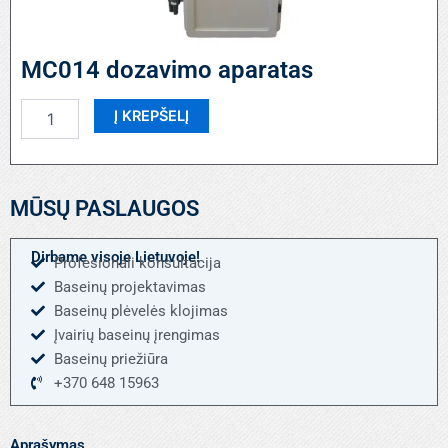
MC014 dozavimo aparatas
produkto
Į KREPŠELĮ
kiekis:
MC014
dozavimo
aparatas
MŪSŲ PASLAUGOS
Dirbame visoje Lietuvoje!
Profesionali konsultacija
Baseinų projektavimas
Baseinų plėvelės klojimas
Įvairių baseinų įrengimas
Baseinų priežiūra
+370 648 15963
Aprašymas