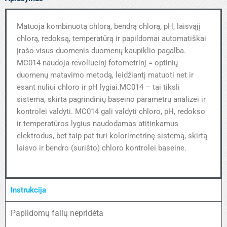
Matuoja kombinuotą chlorą, bendrą chlorą, pH, laisvąjį
chlorą, redoksą, temperatūrą ir papildomai automatiškai
įrašo visus duomenis duomenų kaupiklio pagalba.
MC014 naudoja revoliucinį fotometrinį = optinių
duomenų matavimo metodą, leidžiantį matuoti net ir
esant nuliui chloro ir pH lygiai.MC014 – tai tiksli
sistema, skirta pagrindinių baseino parametrų analizei ir
kontrolei valdyti. MC014 gali valdyti chloro, pH, redokso
ir temperatūros lygius naudodamas atitinkamus
elektrodus, bet taip pat turi kolorimetrinę sistemą, skirtą
laisvo ir bendro (surišto) chloro kontrolei baseine.
Instrukcija
Papildomų failų nepridėta