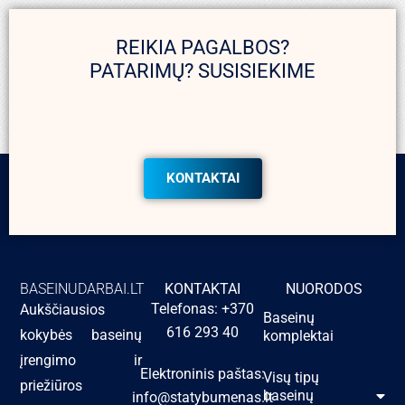
REIKIA PAGALBOS?
PATARIMŲ? SUSISIEKIME
KONTAKTAI
BASEINUDARBAI.LT
KONTAKTAI
NUORODOS
Telefonas: +370
Aukščiausios
Baseinų
616 293 40
kokybės baseinų
komplektai
įrengimo ir
Elektroninis paštas:
Visų tipų
priežiūros
baseinų
info@statybumenas.lt