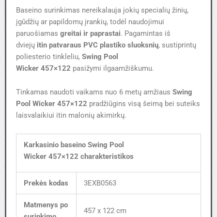
Baseino surinkimas nereikalauja jokių specialių žinių,
įgūdžių ar papildomų įrankių, todėl naudojimui
paruošiamas
greitai ir paprastai
. Pagamintas iš
dviejų
itin patvaraus PVC plastiko sluoksnių
, sustiprintų
poliesterio tinkleliu,
Swing Pool
Wicker 457×122
pasižymi ilgaamžiškumu.
Tinkamas naudoti vaikams nuo 6 metų amžiaus
Swing
Pool Wicker 457×122
pradžiūgins visą šeimą bei suteiks
laisvalaikiui itin malonių akimirkų.
Karkasinio baseino Swing Pool
Wicker 457×122 charakteristikos
Prekės kodas
3EXB0563
Matmenys po
457 x 122 cm
surinkimo