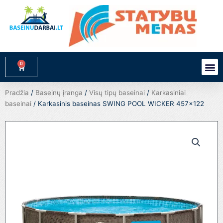
Pereiti
prie
turinio
0
M
Cart
Pradžia
/
Baseinų įranga
/
Visų tipų baseinai
/
Karkasiniai
baseinai
/ Karkasinis baseinas SWING POOL WICKER 457×122