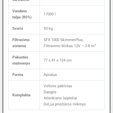
Vandens
17000 l
talpa (80%)
Svoris
93 kg
Filtravimo
SFX 1000 SkimmerPlus,
3
sistema
Filtravimo blokas 12V – 3.8 m
Pakuotės
77 x 41 x 124 cm
matmenys
Forma
Apvalus
Veltinis paklotas
Dangtis
Komplekte
Atlenkiami laipteliai
DeLux priežiūros rinkinys