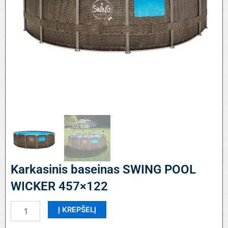
Karkasinis baseinas SWING POOL
WICKER 457×122
produkto
Į KREPŠELĮ
kiekis:
Karkasinis