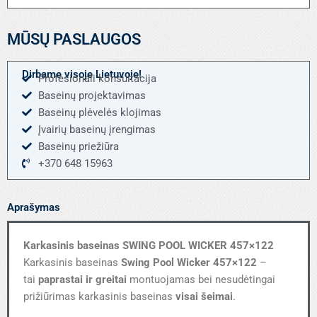
baseinas
SWING
MŪSŲ PASLAUGOS
POOL
WICKER
457x122
Dirbame visoje Lietuvoje!
Profesionali konsultacija
Baseinų projektavimas
Baseinų plėvelės klojimas
Įvairių baseinų įrengimas
Baseinų priežiūra
+370 648 15963
Aprašymas
Karkasinis baseinas
SWING POOL WICKER 457×122
Karkasinis baseinas
Swing Pool Wicker 457×122
–
tai
paprastai ir greitai
montuojamas bei nesudėtingai
prižiūrimas karkasinis baseinas
visai šeimai
.