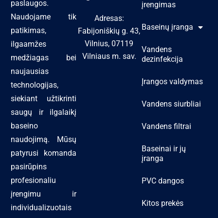
paslaugos.
įrengimas
Naudojame tik
Adresas:
Baseinų įranga
patikimas,
Fabijoniškių g. 43,
Vilnius, 07119
ilgaamžes
Vandens
Vilniaus m. sav.
medžiagas bei
dezinfekcija
naujausias
Įrangos valdymas
technologijas,
siekiant užtikrinti
Vandens siurbliai
saugų ir ilgalaikį
baseino
Vandens filtrai
naudojimą. Mūsų
Baseinai ir jų
patyrusi komanda
įranga
pasirūpins
profesionaliu
PVC dangos
įrengimu ir
Kitos prekės
individualizuotais