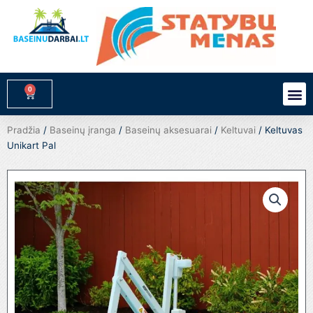
Pereiti
prie
turinio
0
M
Cart
Pradžia
/
Baseinų įranga
/
Baseinų aksesuarai
/
Keltuvai
/ Keltuvas
Unikart Pal