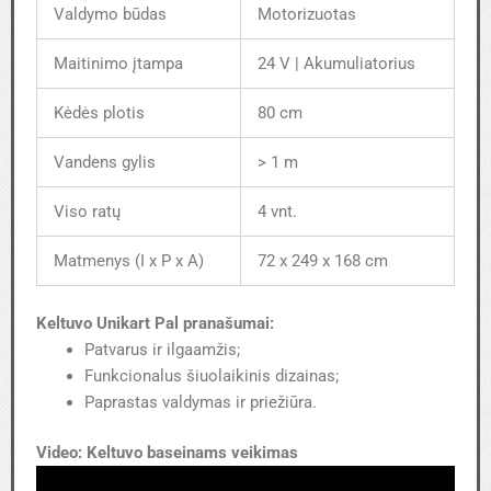
Valdymo būdas
Motorizuotas
Maitinimo įtampa
24 V | Akumuliatorius
Kėdės plotis
80 cm
Vandens gylis
> 1 m
Viso ratų
4 vnt.
Matmenys (I x P x A)
72 x 249 x 168 cm
Keltuvo Unikart Pal pranašumai:
Patvarus ir ilgaamžis;
Funkcionalus šiuolaikinis dizainas;
Paprastas valdymas ir priežiūra.
Video: Keltuvo baseinams veikimas