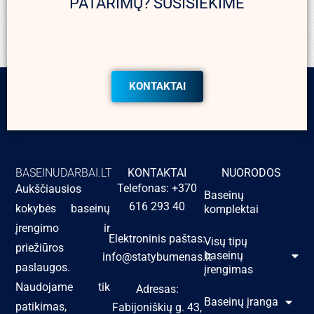
PATARIMŲ? SUSISIEKIME
KONTAKTAI
BASEINUDARBAI.LT
KONTAKTAI
NUORODOS
Telefonas: +370
Aukščiausios
Baseinų
616 293 40
kokybės baseinų
komplektai
įrengimo ir
Elektroninis paštas:
Visų tipų
priežiūros
baseinų
info@statybumenas.lt
paslaugos.
įrengimas
Naudojame tik
Adresas:
Baseinų įranga
patikimas,
Fabijoniškių g. 43,