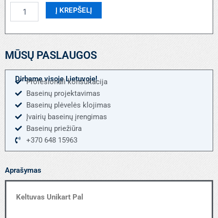
produkto
Į KREPŠELĮ
kiekis:
Keltuvas
Unikart
Pal
MŪSŲ PASLAUGOS
Dirbame visoje Lietuvoje!
Profesionali konsultacija
Baseinų projektavimas
Baseinų plėvelės klojimas
Įvairių baseinų įrengimas
Baseinų priežiūra
+370 648 15963
Aprašymas
Keltuvas Unikart Pal