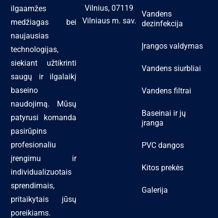
Vilnius, 07119
ilgaamžes
Vandens
Vilniaus m. sav.
medžiagas bei
dezinfekcija
naujausias
Įrangos valdymas
technologijas,
siekiant užtikrinti
Vandens siurbliai
saugų ir ilgalaikį
baseino
Vandens filtrai
naudojimą. Mūsų
Baseinai ir jų
patyrusi komanda
įranga
pasirūpins
profesionaliu
PVC dangos
įrengimu ir
Kitos prekės
individualizuotais
sprendimais,
Galerija
pritaikytais jūsų
poreikiams.