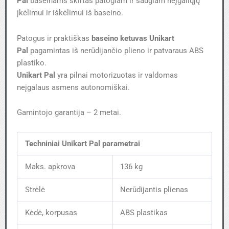
Pal
baseinams skirtas patogiam ir saugiam neįgaliųjų
įkėlimui ir iškėlimui iš baseino.
Patogus ir praktiškas
baseino ketuvas
Unikart
Pal
pagamintas iš nerūdijančio plieno ir patvaraus ABS
plastiko.
Unikart Pal
yra pilnai motorizuotas ir valdomas
neįgalaus asmens autonomiškai.
Gamintojo garantija – 2 metai.
Techniniai Unikart Pal parametrai
Maks. apkrova
136 kg
Strėlė
Nerūdijantis plienas
Kėdė, korpusas
ABS plastikas