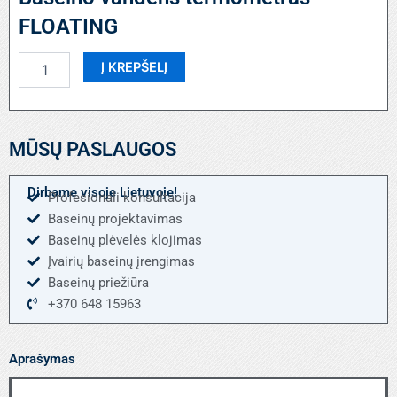
FLOATING
produkto
Į KREPŠELĮ
kiekis:
Baseino
vandens
termometras
MŪSŲ PASLAUGOS
FLOATING
Dirbame visoje Lietuvoje!
Profesionali konsultacija
Baseinų projektavimas
Baseinų plėvelės klojimas
Įvairių baseinų įrengimas
Baseinų priežiūra
+370 648 15963
Aprašymas