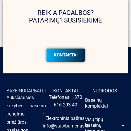
REIKIA PAGALBOS?
PATARIMŲ? SUSISIEKIME
KONTAKTAI
BASEINUDARBAI.LT
KONTAKTAI
NUORODOS
Telefonas: +370
Aukščiausios
Baseinų
616 293 40
kokybės baseinų
komplektai
įrengimo ir
Elektroninis paštas:
Visų tipų
priežiūros
baseinų
info@statybumenas.lt
paslaugos.