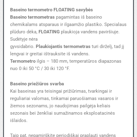
Baseino termometro FLOATING savybės
Baseino termometras
pagamintas iš baseino
chemikalams atsparaus ir ilgaamžio plastiko. Specialaus
plūduro dėka,
FLOATING
plaukioja vandens paviršiuje.
Sudėtyje nėra
gyvsidabrio.
Plaukiojantis termometras
turi dirželį, tad jį
lengvai ir greitai ištrauksite iš vandens.
Termometro
ilgis – 180 mm, temperatūros diapazonas
nuo 0 iki 50 °C / 30 iki 120 °F.
Baseino priežiūros svarba
Kai baseinas yra teisingai prižiūrimas, tvarkingai ir
reguliariai valomas, tinkamai paruošiamas vasaros ir
žiemos sezonams, jo naudojimas pailgėja keliais
sezonais bei ženkliai sumažinamos eksploatacinės
išlaidos.
Taip pat, nepamirškite periodiškai praplauti vandens