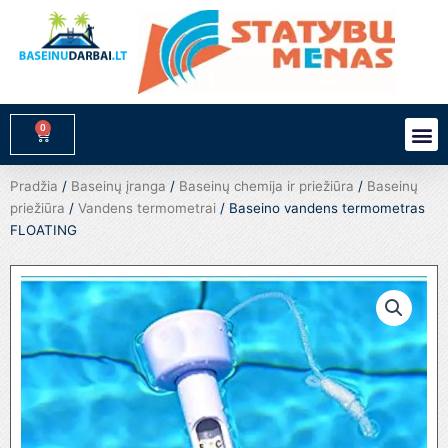
Pereiti
prie
turinio
0
M
Cart
Pradžia
/
Baseinų įranga
/
Baseinų chemija ir priežiūra
/
Baseinų
priežiūra
/
Vandens termometrai
/ Baseino vandens termometras
FLOATING