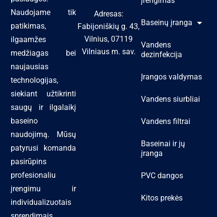
įrengimas
Naudojame tik
Adresas:
Baseinų įranga
patikimas,
Fabijoniškių g. 43,
Vilnius, 07119
ilgaamžes
Vandens
Vilniaus m. sav.
medžiagas bei
dezinfekcija
naujausias
Įrangos valdymas
technologijas,
siekiant užtikrinti
Vandens siurbliai
saugų ir ilgalaikį
baseino
Vandens filtrai
naudojimą. Mūsų
Baseinai ir jų
patyrusi komanda
įranga
pasirūpins
profesionaliu
PVC dangos
įrengimu ir
Kitos prekės
individualizuotais
sprendimais,