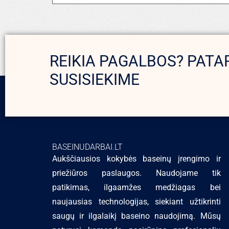
REIKIA PAGALBOS? PATA
SUSISIEKIME
BASEINUDARBAI.LT
Aukščiausios kokybės baseinų įrengimo ir
priežiūros paslaugos. Naudojame tik
patikimas, ilgaamžes medžiagas bei
naujausias technologijas, siekiant užtikrinti
saugų ir ilgalaikį baseino naudojimą. Mūsų