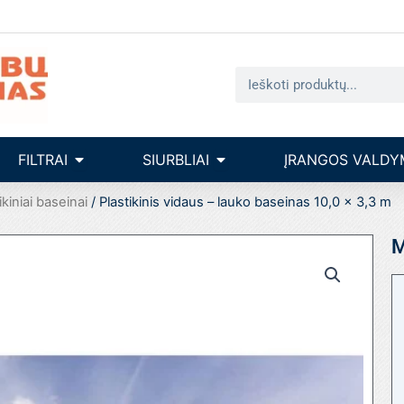
Search
seinų įrengimas
Open filtrai
Open siurbliai
FILTRAI
SIURBLIAI
ĮRANGOS VALDY
ikiniai baseinai
/ Plastikinis vidaus – lauko baseinas 10,0 x 3,3 m
M