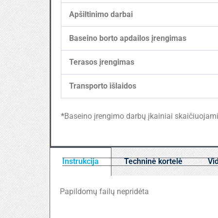
Apšiltinimo darbai
Baseino borto apdailos įrengimas
Terasos įrengimas
Transporto išlaidos
*
Baseino įrengimo darbų įkainiai skaičiuojami i
Instrukcija
Techninė kortelė
Vi
Papildomų failų nepridėta