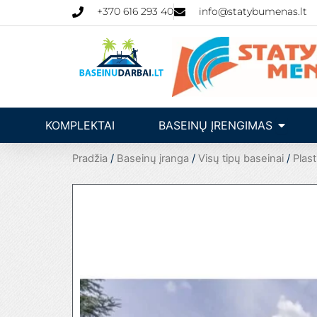
Pereiti
+370 616 293 40
info@statybumenas.lt
prie
turinio
Open Ba
KOMPLEKTAI
BASEINŲ ĮRENGIMAS
Pradžia
/
Baseinų įranga
/
Visų tipų baseinai
/
Plast