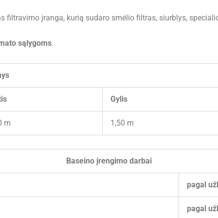
 filtravimo įranga, kurią sudaro smėlio filtras, siurblys, speci
imato sąlygoms
.
nys
tis
Gylis
0 m
1,50 m
Baseino įrengimo darbai
pagal už
pagal už