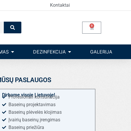
Kontaktai
Search
0
Cart
Open Įrangos valdymas
Open dezinfekcija
MAS
DEZINFEKCIJA
GALERIJA
ŪSŲ PASLAUGOS
Dirbame visoje Lietuvoje!
Profesionali konsultacija
Baseinų projektavimas
Baseinų plėvelės klojimas
Įvairių baseinų įrengimas
Baseinų priežiūra