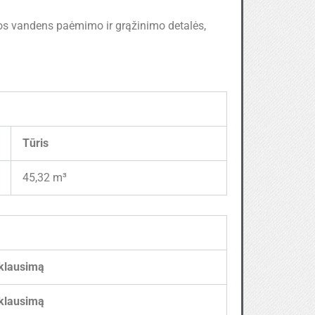
alios vandens paėmimo ir grąžinimo detalės,
Tūris
45,32 m³
klausimą
klausimą