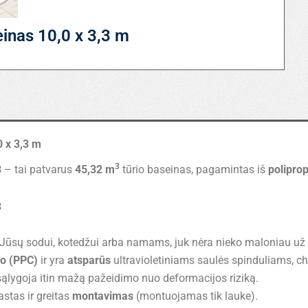
einas 10,0 x 3,3 m
0 x 3,3 m
3
3
– tai patvarus
45,32 m
tūrio baseinas, pagamintas iš
polipro
3
Jūsų sodui, kotedžui arba namams, juk nėra nieko maloniau už
no (PPC)
ir yra
atsparūs
ultravioletiniams saulės spinduliams
ąlygoja itin mažą pažeidimo nuo deformacijos riziką.
stas ir greitas
montavimas
(montuojamas tik lauke).