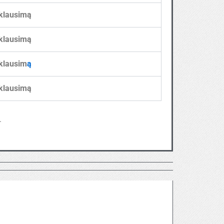
klausimą
klausimą
klausim
ą
klausimą
.