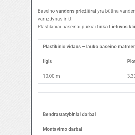
Baseino
vandens priežiūrai
yra būtina vandens
vamzdynas ir kt.
Plastikiniai baseinai puikiai
tinka Lietuvos kl
Plastikinio vidaus – lauko baseino matme
Ilgis
Plo
10,00 m
3,3
Bendrastatybiniai darbai
Montavimo darbai