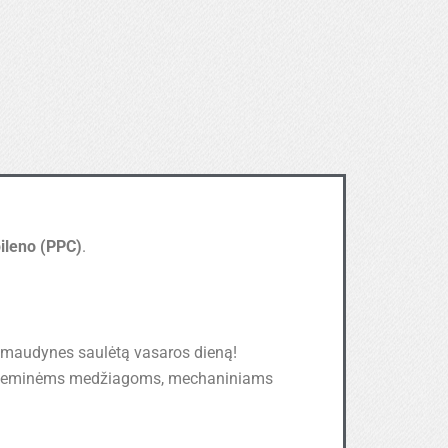
pileno (PPC)
.
 maudynes saulėtą vasaros dieną!
, cheminėms medžiagoms, mechaniniams