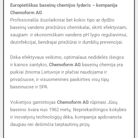
Europietiškas baseinų chemijos lyderis – kompanija
Chemoform AG
Profesionalūs šiuolaikiniai bet kokio tipo ar dydžio
baseinų vandens priežiūros chemikalai, skirti efektyviam,
saugiam ir ekonomiškam vandens pH lygio reguliavimui,
dezinfekcijai, bendrajai priežiūrai ir dumblių prevencijai.
Dėka efektyvaus veikimo, optimalaus nedidelės išeigos
ir kainos santykio,
Chemoform AG
baseinų chemija yra
puikiai žinoma Lietuvoje ir plačiai naudojama ir
privačiuose, ir visuomeninės paskirties visų tipų
baseinuose ir SPA.
Vokietijos gamintojas
Chemoform AG
rūpinasi Jūsų
baseino švara nuo 1962 metų. Nepriekaištingos kokybės
ir inovatyvių technologijų dėka, kompanija apdovanota
daugiau nei dešimčia tarptautinių prizų.