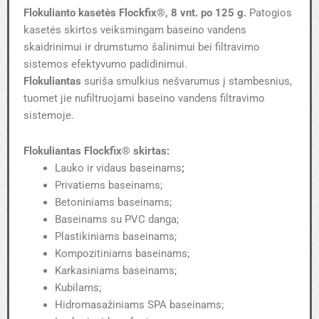
Flokulianto kasetės
Flockfix®
, 8 vnt. po 125 g.
Patogios
kasetės skirtos veiksmingam baseino vandens
skaidrinimui ir drumstumo šalinimui bei filtravimo
sistemos efektyvumo padidinimui.
Flokuliantas
suriša smulkius nešvarumus į stambesnius,
tuomet jie nufiltruojami baseino vandens filtravimo
sistemoje.
Flokuliantas
Flockfix®
skirtas:
Lauko ir vidaus baseinams
;
Privatiems baseinams;
Betoniniams baseinams;
Baseinams su PVC danga;
Plastikiniams baseinams;
Kompozitiniams baseinams;
Karkasiniams baseinams;
Kubilams;
Hidromasažiniams SPA baseinams;