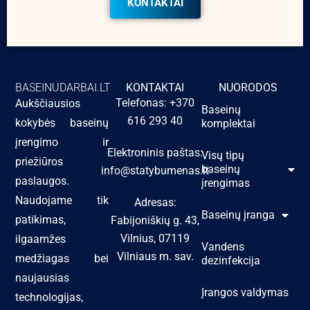
KONTAKTAI
BASEINUDARBAI.LT
KONTAKTAI
NUORODOS
Telefonas: +370
Aukščiausios
Baseinų
616 293 40
kokybės baseinų
komplektai
įrengimo ir
Elektroninis paštas:
Visų tipų
priežiūros
baseinų
info@statybumenas.lt
paslaugos.
įrengimas
Naudojame tik
Adresas:
Baseinų įranga
patikimas,
Fabijoniškių g. 43,
Vilnius, 07119
ilgaamžes
Vandens
Vilniaus m. sav.
medžiagas bei
dezinfekcija
naujausias
Įrangos valdymas
technologijas,