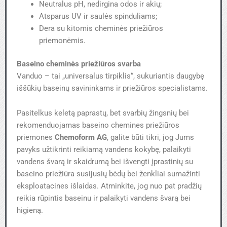
Neutralus pH, nedirgina odos ir akių;
Atsparus UV ir saulės spinduliams;
Dera su kitomis cheminės priežiūros
priemonėmis.
Baseino cheminės priežiūros svarba
Vanduo – tai „universalus tirpiklis“, sukuriantis daugybę
iššūkių baseinų savininkams ir priežiūros specialistams.
Pasitelkus keletą paprastų, bet svarbių žingsnių bei
rekomenduojamas baseino chemines priežiūros
priemones
Chemoform AG
, galite būti tikri, jog Jums
pavyks užtikrinti reikiamą vandens kokybę, palaikyti
vandens švarą ir skaidrumą bei išvengti įprastinių su
baseino priežiūra susijusių bėdų bei ženkliai sumažinti
eksploatacines išlaidas. Atminkite, jog nuo pat pradžių
reikia rūpintis baseinu ir palaikyti vandens švarą bei
higieną.