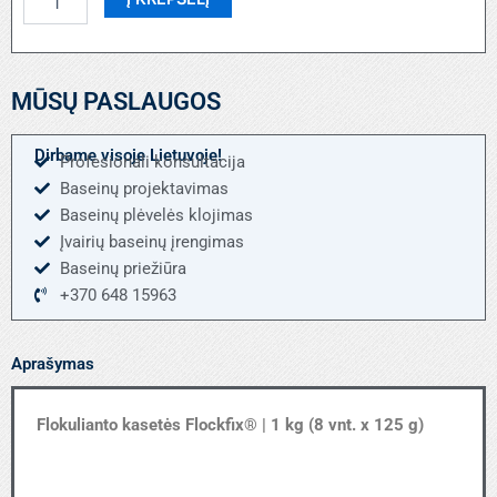
kiekis:
Flokulianto
kasetės
Flockfix
MŪSŲ PASLAUGOS
|
1
kg
Dirbame visoje Lietuvoje!
Profesionali konsultacija
Baseinų projektavimas
Baseinų plėvelės klojimas
Įvairių baseinų įrengimas
Baseinų priežiūra
+370 648 15963
Aprašymas
Flokulianto kasetės
Flockfix®
| 1 kg (8 vnt. x 125 g)