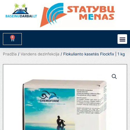
Pereiti
prie
turinio
0
M
Cart
Pradžia
/
Vandens dezinfekcija
/ Flokulianto kasetės Flockfix | 1 kg