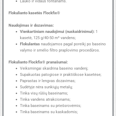
Lauko ir vidaus fontanams.
Flokulianto kasetės
Flockfix®
Naudojimas ir dozavimas:
Vienkartiniam naudojimui (nuskaidrinimui):
1
kasetė, 125 g/40-50 m³ vandens;
Flokulantas
naudojamos pagal poreikį po baseino
valymo ir smėlio filtro praplovimo procedūros.
Flokulianto
Flockfix® pranašumai:
Veiksmingai skaidrina baseino vandenį;
Supakuotas patogiose ir praktiškose kasetėse;
Paprastas ir lengvas dozavimas;
Sudėtyje nėra sunkiųjų metalų;
Tinka visų rūšių baseinams;
Tinka vandens atrakcionams;
Tinka baseinams su priešsrovėmis;
Tinka baseinams su kaskadomis;