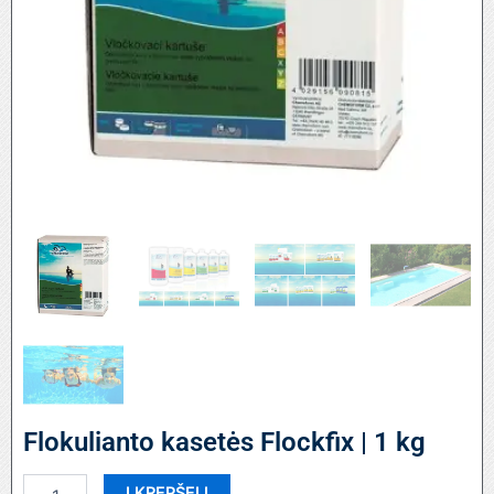
Flokulianto kasetės Flockfix | 1 kg
produkto
Į KREPŠELĮ