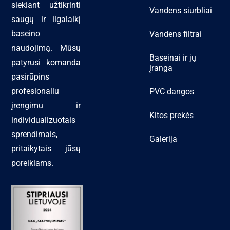
siekiant užtikrinti
Vandens siurbliai
saugų ir ilgalaikį
baseino
Vandens filtrai
naudojimą. Mūsų
Baseinai ir jų
patyrusi komanda
įranga
pasirūpins
profesionaliu
PVC dangos
įrengimu ir
Kitos prekės
individualizuotais
sprendimais,
Galerija
pritaikytais jūsų
poreikiams.