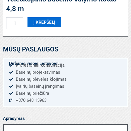
4,8 m
produkto
Į KREPŠELĮ
kiekis:
Teleskopinis
baseino
valymo
MŪSŲ PASLAUGOS
kotas
|
4,8
Dirbame visoje Lietuvoje!
Profesionali konsultacija
m
Baseinų projektavimas
Baseinų plėvelės klojimas
Įvairių baseinų įrengimas
Baseinų priežiūra
+370 648 15963
Aprašymas