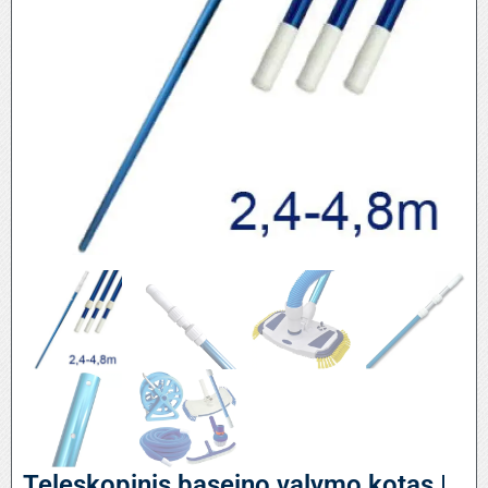
Teleskopinis baseino valymo kotas |