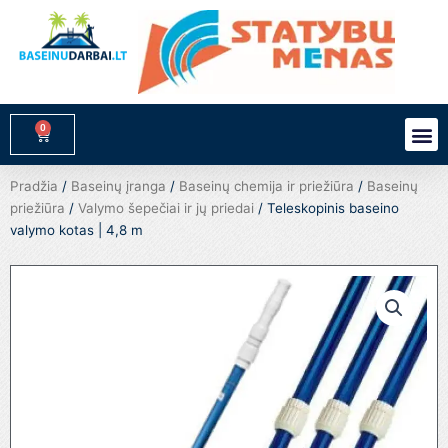
Pereiti
prie
turinio
0
M
Cart
Pradžia
/
Baseinų įranga
/
Baseinų chemija ir priežiūra
/
Baseinų
priežiūra
/
Valymo šepečiai ir jų priedai
/ Teleskopinis baseino
valymo kotas | 4,8 m