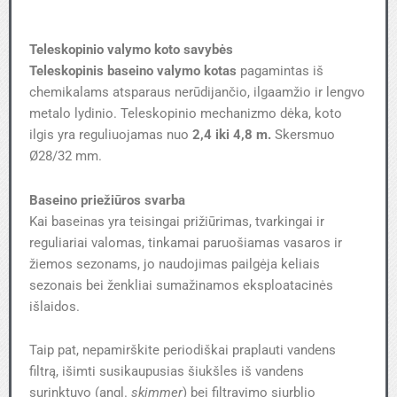
Teleskopinio valymo koto savybės
Teleskopinis baseino valymo kotas
pagamintas iš
chemikalams atsparaus nerūdijančio, ilgaamžio ir lengvo
metalo lydinio. Teleskopinio mechanizmo dėka, koto
ilgis yra reguliuojamas nuo
2,4 iki 4,8 m.
Skersmuo
Ø28/32 mm.
Baseino priežiūros svarba
Kai baseinas yra teisingai prižiūrimas, tvarkingai ir
reguliariai valomas, tinkamai paruošiamas vasaros ir
žiemos sezonams, jo naudojimas pailgėja keliais
sezonais bei ženkliai sumažinamos eksploatacinės
išlaidos.
Taip pat, nepamirškite periodiškai praplauti vandens
filtrą, išimti susikaupusias šiukšles iš vandens
surinktuvo (angl.
skimmer
) bei filtravimo siurblio