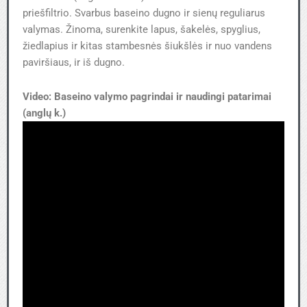
priešfiltrio. Svarbus baseino dugno ir sienų reguliarus
valymas. Žinoma, surenkite lapus, šakelės, spyglius,
žiedlapius ir kitas stambesnės šiukšlės ir nuo vandens
paviršiaus, ir iš dugno.
Video: Baseino valymo pagrindai ir naudingi patarimai
(anglų k.)