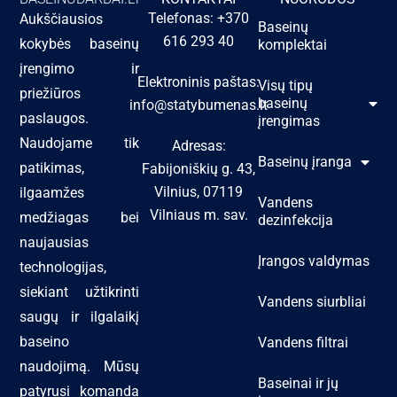
Telefonas: +370
Aukščiausios
Baseinų
616 293 40
kokybės baseinų
komplektai
įrengimo ir
Elektroninis paštas:
Visų tipų
priežiūros
baseinų
info@statybumenas.lt
paslaugos.
įrengimas
Naudojame tik
Adresas:
Baseinų įranga
patikimas,
Fabijoniškių g. 43,
Vilnius, 07119
ilgaamžes
Vandens
Vilniaus m. sav.
medžiagas bei
dezinfekcija
naujausias
Įrangos valdymas
technologijas,
siekiant užtikrinti
Vandens siurbliai
saugų ir ilgalaikį
baseino
Vandens filtrai
naudojimą. Mūsų
Baseinai ir jų
patyrusi komanda