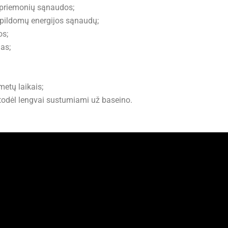
 priemonių sąnaudos;
pildomų energijos sąnaudų;
os;
as;
metų laikais;
todėl lengvai sustumiami už baseino.