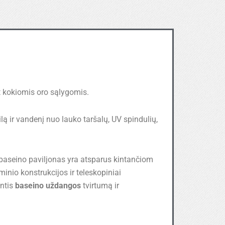
et kokiomis oro sąlygomis.
ą ir vandenį nuo lauko taršalų, UV spindulių,
baseino paviljonas yra atsparus kintančiom
inio konstrukcijos ir teleskopiniai
antis
baseino uždangos
tvirtumą ir