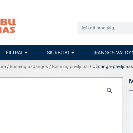
Search
seinų įrengimas
Open filtrai
Open siurbliai
FILTRAI
SIURBLIAI
ĮRANGOS VALDY
ūra
/
Baseinų uždangos
/
Baseinų paviljonai
/ Uždanga-paviljonas
M