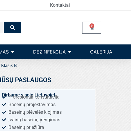
Kontaktai
Search
0
Cart
Open Įrangos valdymas
Open dezinfekcija
MAS
DEZINFEKCIJA
GALERIJA
 Klasik B
ŪSŲ PASLAUGOS
Dirbame visoje Lietuvoje!
Profesionali konsultacija
Baseinų projektavimas
Baseinų plėvelės klojimas
Įvairių baseinų įrengimas
Baseinų priežiūra