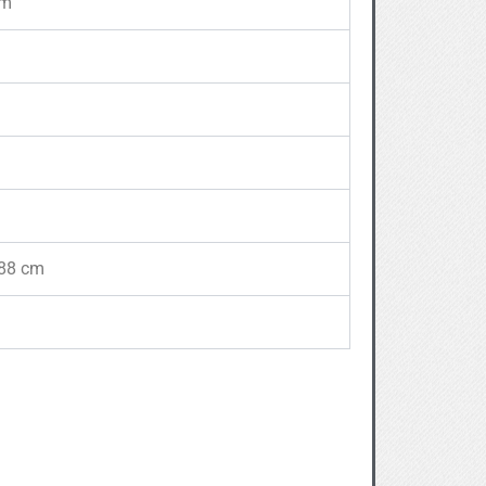
cm
188 cm