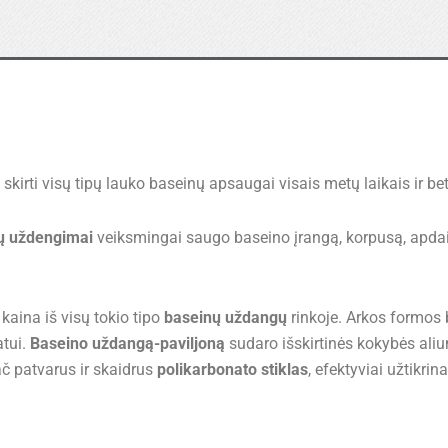
i
skirti visų tipų lauko baseinų apsaugai visais metų laikais ir b
ų uždengimai
veiksmingai saugo baseino įrangą, korpusą, apdail
 kaina iš visų tokio tipo
baseinų uždangų
rinkoje. Arkos formos 
atui.
Baseino uždangą-paviljoną
sudaro išskirtinės kokybės alium
ač patvarus ir skaidrus
polikarbonato stiklas
, efektyviai užtikrin