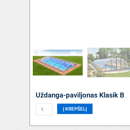
Uždanga-paviljonas Klasik B
produkto
Į KREPŠELĮ
kiekis:
Uždanga-
paviljonas
Klasik