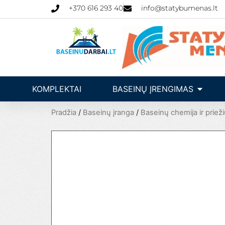
Pereiti
+370 616 293 40
info@statybumenas.lt
prie
turinio
Open Ba
KOMPLEKTAI
BASEINŲ ĮRENGIMAS
Pradžia
/
Baseinų įranga
/
Baseinų chemija ir prieži