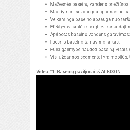
Mažesnės baseinų vandens priežiūros
Maudymosi sezono prailginimas be pa
Veiksminga baseino apsauga nuo tarš
Efektyvus saulės energijos panaudojim
Apribotas baseino vandens garavimas;
Ilgesnis baseino tarnavimo laikas;
Puiki galimybė naudoti baseiną visais 
Visi uždangos segmentai yra mobilūs, 
Video #1: Baseinų paviljonai iš ALBIXON