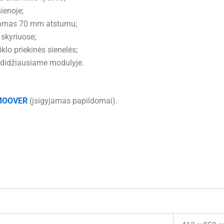
ienoje;
iamas 70 mm atstumu;
skyriuose;
lo priekinės sienelės;
 didžiausiame modulyje.
MOOVER
(įsigyjamas papildomai).