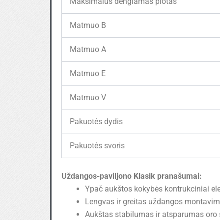
Maksimalus dengiamas plotas
Matmuo B
Matmuo A
Matmuo E
Matmuo V
Pakuotės dydis
Pakuotės svoris
Uždangos-paviljono Klasik pranašumai:
Ypač aukštos kokybės kontrukciniai el
Lengvas ir greitas uždangos montavim
Aukštas stabilumas ir atsparumas oro s