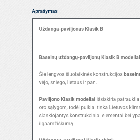
B
Aprašymas
Uždanga-paviljonas Klasik B
Baseinų uždangų-paviljonų Klasik B modelia
Šie lengvos šiuolaikinės konstrukcijos
basein
vėjo, sniego, lietaus ir pan.
Paviljono Klasik modeliai
išsiskiria patrauklia
oro sąlygom, todėl puikiai tinka Lietuvos klim
slankiojantys konstrukciniai elementai bei yp
ilgaamžiškumą.