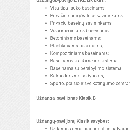
Uždangos-paviljonai Klasik skirti:
Visų tipų lauko baseinams;
Privačių namų/valdos savininkams;
Privačių baseinų savininkams;
Visuomeniniams baseinams;
Betoniniams baseinams;
Plastikiniams baseinams;
Kompozitiniams baseinams;
Baseinams su skimerine sistema;
Baseinams su persipylimo sistema;
Kaimo turizmo sodyboms;
Sporto, poilsio ir sveikatingumo centra
Uždanga-paviljonas Klasik B
Uždangų-paviljonų Klasik savybės:
Uždangos rėmai pagaminti iš patvaraus