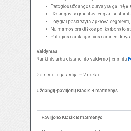
Patogios uždangos durys yra galinėje s
Uždangos segmentas lengvai sustum
Tolygiai paskirstyta apkrova segmentų 
Nuimamos praktiškos polikarbonato stik
Patogios slankiojančios šoninės durys
Valdymas:
Rankinis arba distancinio valdymo įrenginiu
Gamintojo garantija – 2 metai.
Uždangų-paviljonų Klasik B matmenys
Paviljono Klasik B matmenys