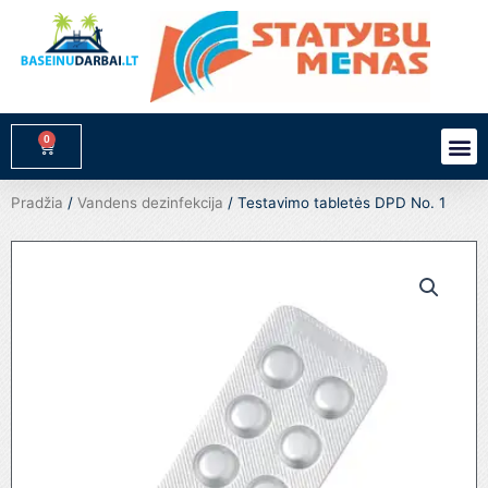
Pereiti
prie
turinio
0
M
Cart
Pradžia
/
Vandens dezinfekcija
/ Testavimo tabletės DPD No. 1