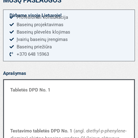
MŪSŲ PASLAUGOS
No.
1
Dirbame visoje Lietuvoje!
Profesionali konsultacija
Baseinų projektavimas
Baseinų plėvelės klojimas
Įvairių baseinų įrengimas
Baseinų priežiūra
+370 648 15963
Aprašymas
Tabletės DPD No. 1
Testavimo tabletės DPD No. 1
(angl.
diethyl-p-phenylene-