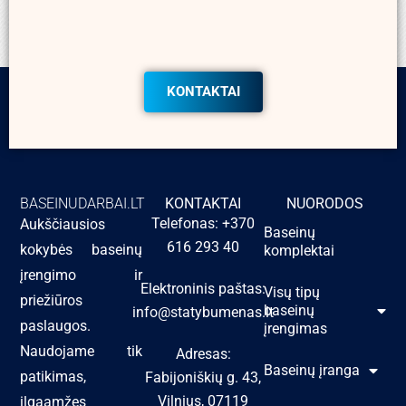
KONTAKTAI
BASEINUDARBAI.LT
KONTAKTAI
NUORODOS
Telefonas: +370
Aukščiausios
Baseinų
616 293 40
kokybės baseinų
komplektai
įrengimo ir
Elektroninis paštas:
Visų tipų
priežiūros
baseinų
info@statybumenas.lt
paslaugos.
įrengimas
Naudojame tik
Adresas:
Baseinų įranga
patikimas,
Fabijoniškių g. 43,
Vilnius, 07119
ilgaamžes