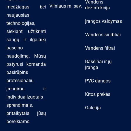
Vandens
Vilniaus m. sav.
medžiagas bei
dezinfekcija
naujausias
Įrangos valdymas
technologijas,
siekiant užtikrinti
Vandens siurbliai
saugų ir ilgalaikį
baseino
Vandens filtrai
naudojimą. Mūsų
Baseinai ir jų
patyrusi komanda
įranga
pasirūpins
profesionaliu
PVC dangos
įrengimu ir
Kitos prekės
individualizuotais
sprendimais,
Galerija
pritaikytais jūsų
poreikiams.