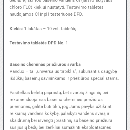
diemine
) skirtos baseino vandens Cl (laisvo aktyvaus
chloro FLC) kiekiui nustatyti. Testavimo tabletės
naudojamos Cl ir pH testeriuose DPD.
Kiekis:
1 lakštas – 10 vnt. tablečių.
Testavimo tabletės DPD No. 1
Baseino cheminės priežiūros svarba
Vanduo – tai „universalus tirpiklis“, sukuriantis daugybę
iššūkių baseinų savininkams ir priežiūros specialistams.
Pasitelkus keletą paprastų, bet svarbių žingsnių bei
rekomenduojamas baseino chemines priežiūros
priemones, galite būti tikri, jog Jums pavyks užtikrinti
reikiamą vandens kokybę, palaikyti vandens švarą ir
skaidrumą bei išvengti įprastinių su baseino priežiūra
susijusių bėdų bei ženkliai sumažinti eksploatacines