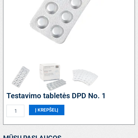
Testavimo tabletės DPD No. 1
produkto
Į KREPŠELĮ
kiekis:
Testavimo
tabletės
DPD