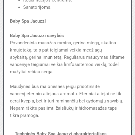
Sanatorijoms.
Baby Spa Jacuzzi
Baby Spa Jacuzzi savybės
Povandeninis masažas ramina, gerina miegą, skatina
kraujotaką, taip pat teigiamai veikia medžiagų
apykaitą, gerina imunitetą. Reguliarus maudymas šiltame
vandenyje teigiamai veikia limfosistemos veiklą, todėl
mažyliai rečiau serga.
Maudynės bus malonesnės jeigu prisotinsite
vandenį eterinio aliejaus aromatu. Eteriniai aliejai ne tik
gerai kvepia, bet ir turi raminančių bei gydomųjų savybių.
Nepamirškite pasiimti žaisliukų ir hidromasažas taps
tikra pramoga.
Techninės Baby Spa Jacuzzi charakteristikos