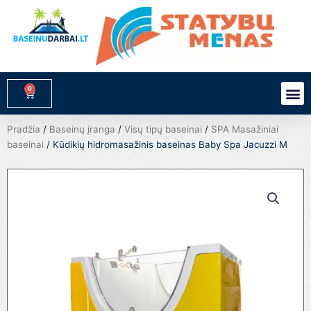
Pereiti
prie
turinio
0
M
Cart
Pradžia
/
Baseinų įranga
/
Visų tipų baseinai
/
SPA Masažiniai
baseinai
/ Kūdikių hidromasažinis baseinas Baby Spa Jacuzzi M