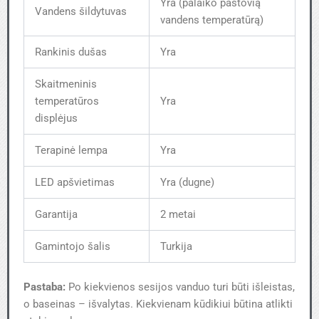
Yra ​(palaiko pastovią
Vandens šildytuvas
vandens temperatūrą)
Rankinis dušas
Yra
Skaitmeninis
temperatūros
Yra
displėjus
Terapinė lempa
Yra
LED apšvietimas
Yra (dugne)
Garantija
2 metai
Gamintojo šalis
Turkija
Pastaba:
Po kiekvienos sesijos vanduo turi būti išleistas,
o baseinas – išvalytas. Kiekvienam kūdikiui būtina atlikti