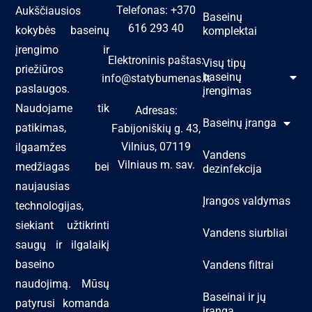
Telefonas: +370
Aukščiausios
Baseinų
616 293 40
kokybės baseinų
komplektai
įrengimo ir
Elektroninis paštas:
Visų tipų
priežiūros
baseinų
info@statybumenas.lt
paslaugos.
įrengimas
Naudojame tik
Adresas:
Baseinų įranga
patikimas,
Fabijoniškių g. 43,
Vilnius, 07119
ilgaamžes
Vandens
Vilniaus m. sav.
medžiagas bei
dezinfekcija
naujausias
Įrangos valdymas
technologijas,
siekiant užtikrinti
Vandens siurbliai
saugų ir ilgalaikį
baseino
Vandens filtrai
naudojimą. Mūsų
Baseinai ir jų
patyrusi komanda
įranga