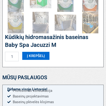
Kūdikių hidromasažinis baseinas
Baby Spa Jacuzzi M
produkto
Į KREPŠELĮ
kiekis:
Kūdikių
hidromasažinis
baseinas
MŪSŲ PASLAUGOS
Baby
Spa
Jacuzzi
Dirbame visoje Lietuvoje!
Profesionali konsultacija
M
Baseinų projektavimas
Baseinų plėvelės klojimas