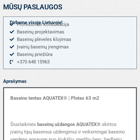
AQUATEX
MŪSŲ PASLAUGOS
63
Dirbame visoje Lietuvoje!
Profesionali konsultacija
Baseinų projektavimas
Baseinų plėvelės klojimas
Įvairių baseinų įrengimas
Baseinų priežiūra
+370 648 15963
Aprašymas
Baseino tentas AQUATEX® | Plotas 63 m2
Šiuolaikinės
baseinų uždangos AQUATEX®
skirtos
įvairių tipų baseinus uždengimui ir veiksmingai baseino
vandens apsaugai nuo šiukšlių, medžių lapų, žiedlapių,