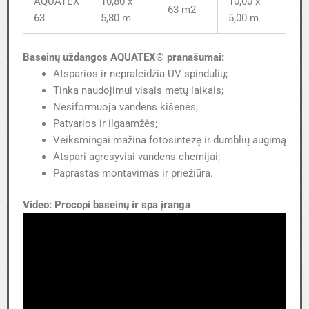
AQUATEX
10,80 x
10,00 x
63 m2
63
5,80 m
5,00 m
Baseinų uždangos AQUATEX® pranašumai:
Atsparios ir nepraleidžia UV spindulių;
Tinka naudojimui visais metų laikais;
Nesiformuoja vandens kišenės;
Patvarios ir ilgaamžės;
Veiksmingai mažina fotosintezę ir dumblių augimą
Atspari agresyviai vandens chemijai;
Paprastas montavimas ir priežiūra.
Video:
Procopi baseinų ir spa įranga