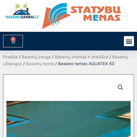
Pereiti
prie
turinio
0
M
Cart
Pradžia
/
Baseinų įranga
/
Baseinų chemija ir priežiūra
/
Baseinų
uždangos
/
Baseinų tentai
/ Baseino tentas AQUATEX 63