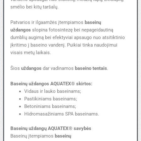
smėlio bei kitų taršalų.
Patvarios ir ilgaamžės įtempiamos
baseinų
uždangos
slopina fotosintezę bei nepageidautiną
dumblių augimą bei efektyviai apsaugo nuo atsitiktinio
įkritimo į baseino vandenį. Puikiai tinka naudojimui
visais metų laikais.
Šios
uždangos
dar vadinamos
baseino tentais
.
Baseinų uždangos AQUATEX® skirtos:
Vidaus ir lauko baseinams;
Pastikiniams baseinams;
Betoniniams baseinams;
Hidromasažiniams SPA baseinams.
Baseinų uždangų AQUATEX® savybės
Baseinų įtempiamos
baseinų