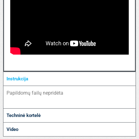
Instrukcija
Papildomų failų nepridėta
Techninė kortelė
Video