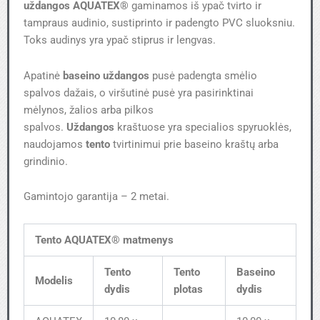
uždangos AQUATEX®
gaminamos iš ypač tvirto ir
tampraus audinio, sustiprinto ir padengto PVC sluoksniu.
Toks audinys yra ypač stiprus ir lengvas.
Apatinė
baseino uždangos
pusė padengta smėlio
spalvos dažais, o viršutinė pusė yra pasirinktinai
mėlynos, žalios arba pilkos
spalvos.
Uždangos
kraštuose yra specialios spyruoklės,
naudojamos
tento
tvirtinimui prie baseino kraštų arba
grindinio.
Gamintojo garantija – 2 metai.
Tento AQUATEX® matmenys
Tento
Tento
Baseino
Modelis
dydis
plotas
dydis