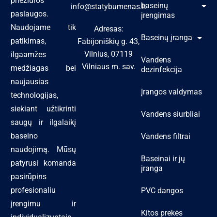
priežiūros
baseinų
info@statybumenas.lt
paslaugos.
įrengimas
Naudojame tik
Adresas:
Baseinų įranga
patikimas,
Fabijoniškių g. 43,
Vilnius, 07119
ilgaamžes
Vandens
Vilniaus m. sav.
medžiagas bei
dezinfekcija
naujausias
Įrangos valdymas
technologijas,
siekiant užtikrinti
Vandens siurbliai
saugų ir ilgalaikį
baseino
Vandens filtrai
naudojimą. Mūsų
Baseinai ir jų
patyrusi komanda
įranga
pasirūpins
profesionaliu
PVC dangos
įrengimu ir
Kitos prekės