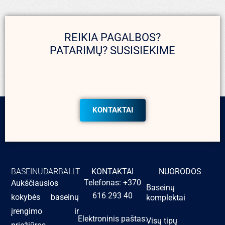
REIKIA PAGALBOS?
PATARIMŲ? SUSISIEKIME
KONTAKTAI
BASEINUDARBAI.LT
KONTAKTAI
NUORODOS
Telefonas: +370
Aukščiausios
Baseinų
616 293 40
kokybės baseinų
komplektai
įrengimo ir
Elektroninis paštas:
Visų tipų