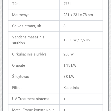
Tūris
975 l
Matmenys
231 x 231 x 78 cm
Galvos atramų sk.
3
Vandens masažinis
1.850 W / 2,5 CV
siurblys
Cirkuliacinis siurblys
200 W
Oraputė
1,15 kW
Šildytuvas
3,0 kW
Filtras
Kasetinis
UV Treatment sistema
+
Metal Frame konstrukcija
+