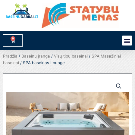
Pereiti
prie
turinio
0
M
Cart
Pradžia
/
Baseinų įranga
/
Visų tipų baseinai
/
SPA Masažiniai
baseinai
/ SPA baseinas Lounge