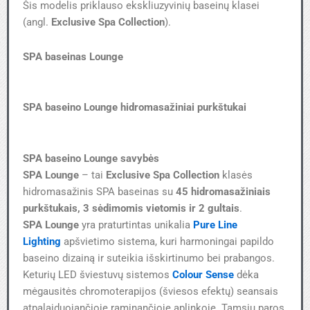
Šis modelis priklauso ekskliuzyvinių baseinų klasei
(angl.
Exclusive Spa Collection
).
SPA baseinas Lounge
SPA baseino Lounge hidromasažiniai purkštukai
SPA baseino Lounge savybės
SPA Lounge
– tai
Exclusive Spa Collection
klasės
hidromasažinis SPA baseinas su
45 hidromasažiniais
purkštukais,
3 sėdimomis
vietomis ir 2 gultais
.
SPA Lounge
yra praturtintas unikalia
Pure Line
Lighting
apšvietimo sistema, kuri harmoningai papildo
baseino dizainą ir suteikia išskirtinumo bei prabangos.
Keturių LED šviestuvų sistemos
Colour Sense
dėka
mėgausitės chromoterapijos (šviesos efektų) seansais
atpalaiduojančioje raminančioje aplinkoje. Tamsiu paros