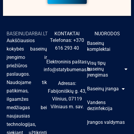
BASEINUDARBAI.LT
KONTAKTAI
NUORODOS
Telefonas: +370
Aukščiausios
Baseinų
616 293 40
kokybės baseinų
komplektai
įrengimo ir
Elektroninis paštas:
Visų tipų
priežiūros
baseinų
info@statybumenas.lt
paslaugos.
įrengimas
Naudojame tik
Adresas:
Baseinų įranga
patikimas,
Fabijoniškių g. 43,
Vilnius, 07119
ilgaamžes
Vandens
Vilniaus m. sav.
medžiagas bei
dezinfekcija
naujausias
Įrangos valdymas
technologijas,
siekiant užtikrinti