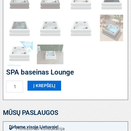
SPA baseinas Lounge
produkto
Į KREPŠELĮ
kiekis:
SPA
baseinas
Lounge
MŪSŲ PASLAUGOS
Dirbame visoje Lietuvoje!
Profesionali konsultacija