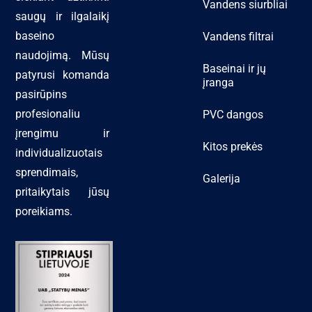
Vandens siurbliai
saugų ir ilgalaikį
baseino
Vandens filtrai
naudojimą. Mūsų
Baseinai ir jų
patyrusi komanda
įranga
pasirūpins
profesionaliu
PVC dangos
įrengimu ir
Kitos prekės
individualizuotais
sprendimais,
Galerija
pritaikytais jūsų
poreikiams.