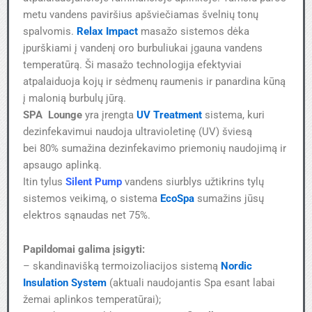
metu vandens paviršius apšviečiamas švelnių tonų
spalvomis.
Relax Impact
masažo sistemos dėka
įpurškiami į vandenį oro burbuliukai įgauna vandens
temperatūrą. Ši masažo technologija efektyviai
atpalaiduoja kojų ir sėdmenų raumenis ir panardina kūną
į malonią burbulų jūrą.
SPA Lounge
yra įrengta
UV Treatment
sistema, kuri
dezinfekavimui naudoja ultravioletinę (UV) šviesą
bei 80% sumažina dezinfekavimo priemonių naudojimą ir
apsaugo aplinką.
Itin tylus
Silent Pump
vandens siurblys užtikrins tylų
sistemos veikimą, o sistema
EcoSpa
sumažins jūsų
elektros sąnaudas net 75%.
Papildomai galima įsigyti:
– skandinavišką termoizoliacijos sistemą
Nordic
Insulation System
(aktuali naudojantis Spa esant labai
žemai aplinkos temperatūrai);