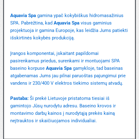
Aquavia Spa
gamina ypač kokybiškus hidromasažinius
SPA. Pabrėžtina, kad
Aquavia Spa
visus gaminius
projektuoja ir gamina Europoje, kas leidžia Jums patiekti
išskirtinės kokybės produkciją.
Įrangos komponentai, įskaitant papildomai
pasirenkamus priedus, surenkami ir montuojami SPA
baseino korpuse
Aquavia Spa
gamykloje, tad baseinas
atgabenamas Jums jau pilnai paruoštas pajungimui prie
vandens ir 230/400 V elektros tiekimo sistemų atvadų.
Pastaba:
Ši prekė Lietuvoje pristatoma tiesiai iš
gamintojo Jūsų nurodytu adresu. Baseino krovos ir
montavimo darbų kainos į nurodytąją prekės kainą
neįtrauktos ir skaičiuojamos individualiai.