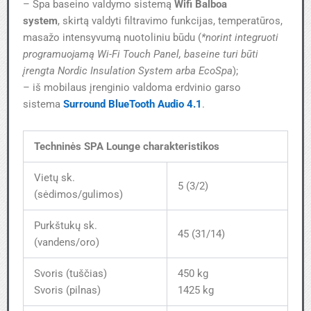
– Spa baseino valdymo sistemą
Wifi Balboa
system
,
skirtą valdyti filtravimo funkcijas, temperatūros,
masažo intensyvumą nuotoliniu būdu (
*norint integruoti
programuojamą Wi-Fi Touch Panel, baseine turi būti
įrengta Nordic Insulation System arba EcoSpa
)​;
– iš mobilaus įrenginio valdoma erdvinio garso
sistema
Surround BlueTooth Audio 4.1
.
Techninės SPA Lounge charakteristikos
Vietų sk.
5 (3/2)
(sėdimos/gulimos)
Purkštukų sk.
45 (31/14)
(vandens/oro)
Svoris (tuščias)
450 kg
Svoris (pilnas)
1425 kg