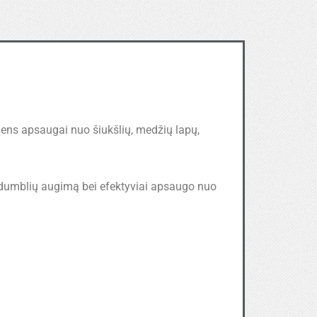
dens apsaugai nuo šiukšlių, medžių lapų,
 dumblių augimą bei efektyviai apsaugo nuo