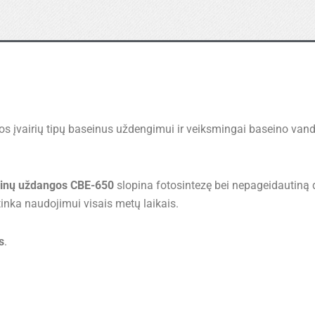
tos įvairių tipų baseinus uždengimui ir veiksmingai baseino van
inų uždangos
CBE-650
slopina fotosintezę bei nepageidautiną
 tinka naudojimui visais metų laikais.
s
.