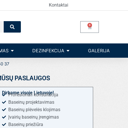
Kontaktai
Search
0
Cart
Open Įrangos valdymas
Open dezinfekcija
MAS
DEZINFEKCIJA
GALERIJA
50 37
ŪSŲ PASLAUGOS
Dirbame visoje Lietuvoje!
Profesionali konsultacija
Baseinų projektavimas
Baseinų plėvelės klojimas
Įvairių baseinų įrengimas
Baseinų priežiūra