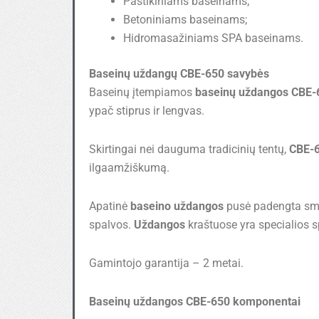
Pastikiniams baseinams;
Betoniniams baseinams;
Hidromasažiniams SPA baseinams.
Baseinų uždangų CBE-650 savybės
Baseinų įtempiamos
baseinų uždangos CBE-
ypač stiprus ir lengvas.
Skirtingai nei dauguma tradicinių tentų,
CBE-
ilgaamžiškumą.
Apatinė
baseino uždangos
pusė padengta smėli
spalvos.
Uždangos
kraštuose yra specialios
Gamintojo garantija – 2 metai.
Baseinų uždangos CBE-650 komponentai