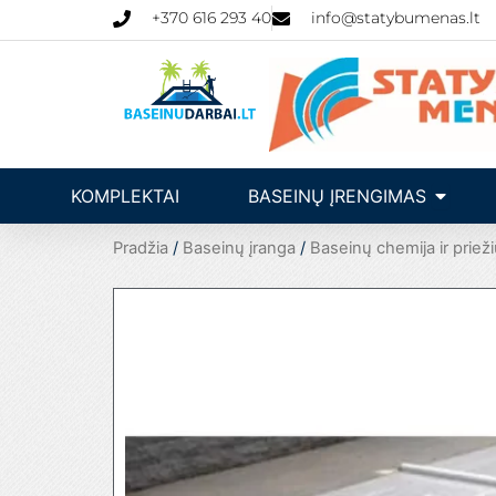
Pereiti
+370 616 293 40
info@statybumenas.lt
prie
turinio
Open Ba
KOMPLEKTAI
BASEINŲ ĮRENGIMAS
Pradžia
/
Baseinų įranga
/
Baseinų chemija ir prieži