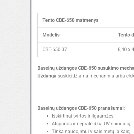
Tento CBE-650 matmenys
Modelis
Tento d
CBE-650 37
8,40 x 
Baseinų uždangos CBE-650 susukimo mech
Uždanga
suskleidžiama mechaniniu arba elek
Baseinų uždangos CBE-650 pranašumai:
Išskirtinai tvirtos ir ilgaamžės;
Atsparios ir nepraleidžia UV spindulių;
Tinka naudojimui visais metų laikais;