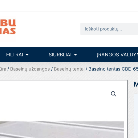
Search
seinų įrengimas
Open filtrai
Open siurbliai
FILTRAI
SIURBLIAI
ĮRANGOS VALDY
ūra
/
Baseinų uždangos
/
Baseinų tentai
/ Baseino tentas CBE-6
M