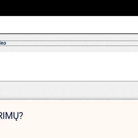
deo
RIMŲ?