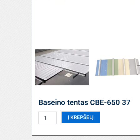
Baseino tentas CBE-650 37
produkto
Į KREPŠELĮ
kiekis:
Baseino
tentas
CBE-