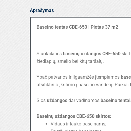
650
Aprašymas
37
Baseino tentas CBE-650 | Plotas 37 m2
Šiuolaikinės
baseinų uždangos CBE-650
skir
žiedlapių, smėlio bei kitų taršalų.
Ypač patvarios ir ilgaamžės įtempiamos
base
atsitiktinio įkritimo į baseino vandenį. Puikiai
Šios
uždangos
dar vadinamos
baseino tentai
Baseinų uždangos CBE-650 skirtos:
Vidaus ir lauko baseinams;