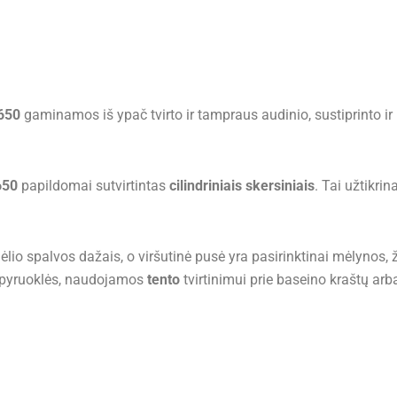
650
gaminamos iš ypač tvirto ir tampraus audinio, sustiprinto i
650
papildomai sutvirtintas
cilindriniais skersiniais
. Tai užtikrin
o spalvos dažais, o viršutinė pusė yra pasirinktinai mėlynos, ž
 spyruoklės, naudojamos
tento
tvirtinimui prie baseino kraštų arba