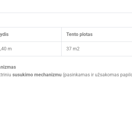
ydis
Tento plotas
4,40 m
37 m2
anizmas
triniu
susukimo mechanizmu
(pasinkamas ir užsakomas papil