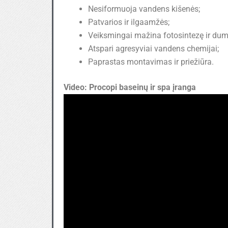
Nesiformuoja vandens kišenės;
Patvarios ir ilgaamžės;
Veiksmingai mažina fotosintezę ir du
Atspari agresyviai vandens chemijai;
Paprastas montavimas ir priežiūra.
Video:
Procopi baseinų ir spa įranga