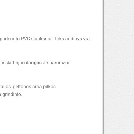
r padengto PVC sluoksniu. Toks audinys yra
a išskirtinį
uždangos
atsparumą ir
alios, geltonos arba pilkos
 grindinio.