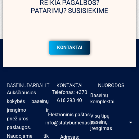
REIKIA PAGALBOS?
PATARIMŲ? SUSISIEKIME
KONTAKTAI
BASEINUDARBAI.LT
KONTAKTAI
NUORODOS
Telefonas: +370
Aukščiausios
Baseinų
616 293 40
kokybės baseinų
komplektai
įrengimo ir
Elektroninis paštas:
Visų tipų
priežiūros
baseinų
info@statybumenas.lt
paslaugos.
įrengimas
Naudojame tik
Adresas: