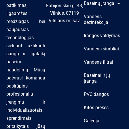
Baseinų įranga
patikimas,
Fabijoniškių g. 43,
Vilnius, 07119
ilgaamžes
Vandens
Vilniaus m. sav.
medžiagas bei
dezinfekcija
naujausias
Įrangos valdymas
technologijas,
siekiant užtikrinti
Vandens siurbliai
saugų ir ilgalaikį
baseino
Vandens filtrai
naudojimą. Mūsų
Baseinai ir jų
patyrusi komanda
įranga
pasirūpins
profesionaliu
PVC dangos
įrengimu ir
Kitos prekės
individualizuotais
sprendimais,
Galerija
pritaikytais jūsų