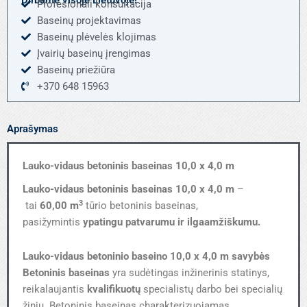
Profesionali konsultacija
4,0
Baseinų projektavimas
m
Baseinų plėvelės klojimas
Įvairių baseinų įrengimas
Baseinų priežiūra
+370 648 15963
Aprašymas
Lauko-vidaus betoninis baseinas 10,0 x 4,0 m
Lauko-vidaus betoninis baseinas 10,0 x 4,0 m
–
3
tai
60,00 m
tūrio betoninis baseinas,
pasižymintis
ypatingu patvarumu ir ilgaamžiškumu.
Lauko-vidaus betoninio baseino 10,0 x 4,0 m savybės
Betoninis baseinas
yra sudėtingas inžinerinis statinys,
reikalaujantis
kvalifikuotų
specialistų darbo bei specialių
žinių. Betoninis baseinas charakterizuojamas