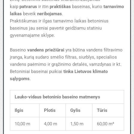
kaip
patvarus
ir itin
praktiškas
baseinas, kurio
tarnavimo
laikas
beveik
neribojamas
.
Praktiškumas ir ilgas tarnavimo laikas betoninius
baseinus jau seniai pavertė geidžiamu statiniu
gyvenamajame sklype.
Baseino
vandens priežiūrai
yra būtina vandens filtravimo
įranga, kurią sudaro smėlio filtras, siurblys, specialios
vandens paėmimo ir grąžinimo detalės, vamzdynas ir kt.
Betoniniai baseinai puikiai
tinka Lietuvos klimato
sąlygoms
.
Lauko-vidaus betoninio baseino matmenys
Ilgis
Plotis
Gylis
Tūris
10,00 m
4,00 m
1,50 m
60,00 m³