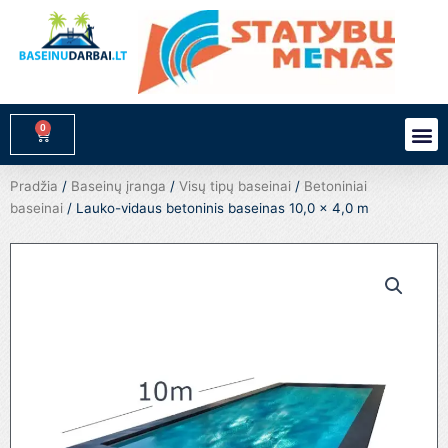
Pereiti
prie
turinio
0
M
Cart
Pradžia
/
Baseinų įranga
/
Visų tipų baseinai
/
Betoniniai
baseinai
/ Lauko-vidaus betoninis baseinas 10,0 x 4,0 m