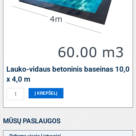
Lauko-vidaus betoninis baseinas 10,0
x 4,0 m
produkto
Į KREPŠELĮ
kiekis:
Lauko-
vidaus
betoninis
MŪSŲ PASLAUGOS
baseinas
10,0
x
Dirbame visoje Lietuvoje!