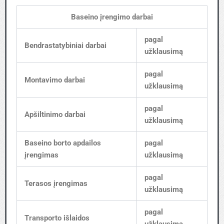
Baseino įrengimo darbai
pagal
Bendrastatybiniai darbai
užklausimą
pagal
Montavimo darbai
užklausimą
pagal
Apšiltinimo darbai
užklausimą
Baseino borto apdailos
pagal
įrengimas
užklausimą
pagal
Terasos įrengimas
užklausimą
pagal
Transporto išlaidos
užklausimą