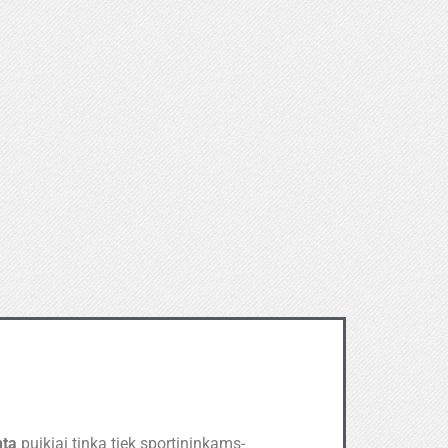
nta
puikiai tinka tiek sportininkams-