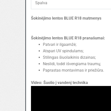
Spalva
Šokinėjimo lentos BLUE R18 matmenys
Šokinėjimo lentos BLUE R18 pranašumai:
Patvari ir ilgaamžė;
Atspari UV spindulams;
Stilingas šiuolaikinis dizainas;
Neslidi, todėl išvengiama traumų;
Paprastas montavimas ir priežiūra.
Video: Šuolio į vandenį technika