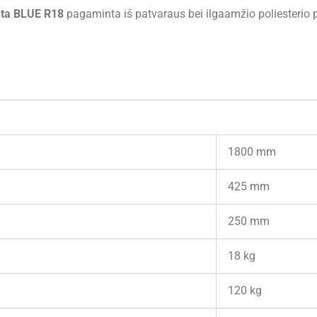
nta BLUE R18
pagaminta iš patvaraus bei ilgaamžio poliesterio p
1800 mm
425 mm
250 mm
18 kg
120 kg