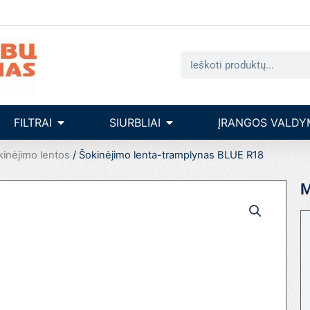
Search
seinų įrengimas
Open filtrai
Open siurbliai
FILTRAI
SIURBLIAI
ĮRANGOS VALDY
kinėjimo lentos
/ Šokinėjimo lenta-tramplynas BLUE R18
M