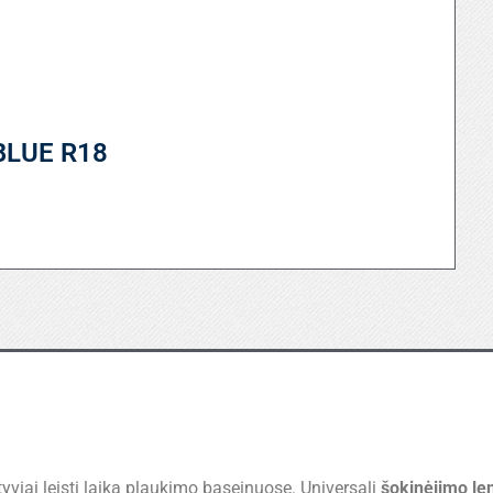
 BLUE R18
tyviai leisti laiką plaukimo baseinuose. Universali
šokinėjimo le