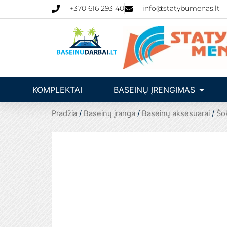
Pereiti
+370 616 293 40
info@statybumenas.lt
prie
turinio
Open Ba
KOMPLEKTAI
BASEINŲ ĮRENGIMAS
Pradžia
/
Baseinų įranga
/
Baseinų aksesuarai
/
Šo