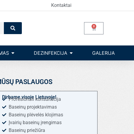
Kontaktai
Search
0
Cart
Open Įrangos valdymas
Open dezinfekcija
MAS
DEZINFEKCIJA
GALERIJA
ŪSŲ PASLAUGOS
Dirbame visoje Lietuvoje!
Profesionali konsultacija
Baseinų projektavimas
Baseinų plėvelės klojimas
Įvairių baseinų įrengimas
Baseinų priežiūra