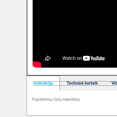
Instrukcija
Techninė kortelė
Vi
Papildomų failų nepridėta