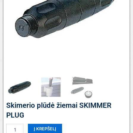
Skimerio plūdė žiemai SKIMMER
PLUG
produkto
Į KREPŠELĮ
kiekis: