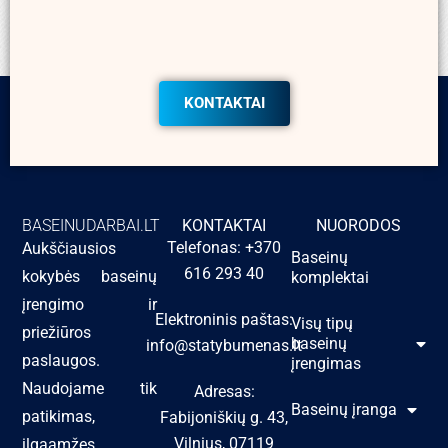
KONTAKTAI
BASEINUDARBAI.LT
KONTAKTAI
NUORODOS
Telefonas: +370
Aukščiausios
Baseinų
616 293 40
kokybės baseinų
komplektai
įrengimo ir
Elektroninis paštas:
Visų tipų
priežiūros
baseinų
info@statybumenas.lt
paslaugos.
įrengimas
Naudojame tik
Adresas:
Baseinų įranga
patikimas,
Fabijoniškių g. 43,
Vilnius, 07119
ilgaamžes