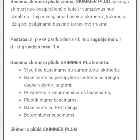
Baseino skimerio plūdė žiemai
SKIMMER PLUG
apsaugo
skimerį nuo besiplečiančio ledo ir vamzdynus nuo
užšalimo. Taip išvengiama baseino skimerio įtrūkimų ar
lūžių bei pailginama baseino tarnavimo trukmė.
Pastaba:
ši prekė parduodama tik nuo
rugsėjo mėn. 1
d.
iki
gruodžio mėn. 1 d.
Baseino skimerio plūdė SKIMMER PLUG skirta:
Visų tipų baseinams su sumontuotu skimeriu;
Baseinams su persipylimo sistema su įrengta
dugno valymo jungtimi;
Privatiems ir visuomeniniams baseinams;
Plastikiniams baseinams;
Baseinams su PVC danga;
Betoniniams baseinams.
Skimerio plūdė SKIMMER PLUG