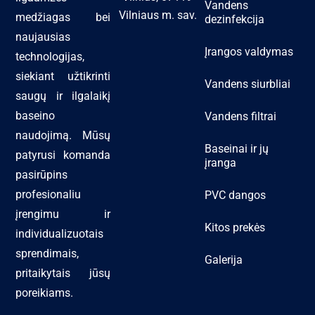
Vandens
Vilniaus m. sav.
medžiagas bei
dezinfekcija
naujausias
Įrangos valdymas
technologijas,
siekiant užtikrinti
Vandens siurbliai
saugų ir ilgalaikį
baseino
Vandens filtrai
naudojimą. Mūsų
Baseinai ir jų
patyrusi komanda
įranga
pasirūpins
profesionaliu
PVC dangos
įrengimu ir
Kitos prekės
individualizuotais
sprendimais,
Galerija
pritaikytais jūsų
poreikiams.