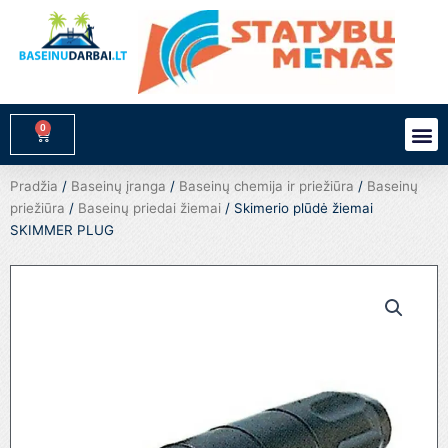
Pereiti
prie
turinio
0
M
Cart
Pradžia
/
Baseinų įranga
/
Baseinų chemija ir priežiūra
/
Baseinų
priežiūra
/
Baseinų priedai žiemai
/ Skimerio plūdė žiemai
SKIMMER PLUG