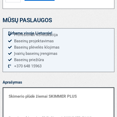
Skimerio
plūdė
žiemai
MŪSŲ PASLAUGOS
SKIMMER
PLUG
Dirbame visoje Lietuvoje!
Profesionali konsultacija
Baseinų projektavimas
Baseinų plėvelės klojimas
Įvairių baseinų įrengimas
Baseinų priežiūra
+370 648 15963
Aprašymas
Skimerio plūdė žiemai SKIMMER PLUS