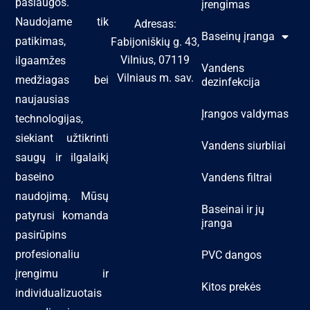
paslaugos.
įrengimas
Naudojame tik
Adresas:
Baseinų įranga
patikimas,
Fabijoniškių g. 43,
Vilnius, 07119
ilgaamžes
Vandens
Vilniaus m. sav.
medžiagas bei
dezinfekcija
naujausias
Įrangos valdymas
technologijas,
siekiant užtikrinti
Vandens siurbliai
saugų ir ilgalaikį
baseino
Vandens filtrai
naudojimą. Mūsų
Baseinai ir jų
patyrusi komanda
įranga
pasirūpins
profesionaliu
PVC dangos
įrengimu ir
Kitos prekės
individualizuotais