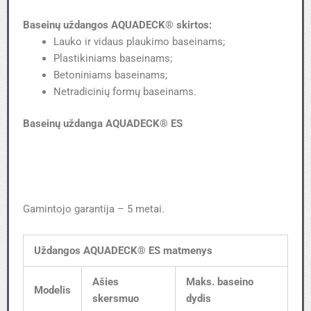
Baseinų uždangos AQUADECK® skirtos:
Lauko ir vidaus plaukimo baseinams;
Plastikiniams baseinams;
Betoniniams baseinams;
Netradicinių formų baseinams.
Baseinų uždanga AQUADECK® ES
Gamintojo garantija – 5 metai.
Uždangos AQUADECK® ES matmenys
Ašies
Maks. baseino
Modelis
skersmuo
dydis