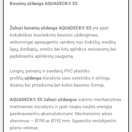
Baseinų uždanga AQUADECK® ES
Žaliuzi baseinų uždanga AQUADECK® ES
yra ypač
kokybiškas šiuolaikinis baseino uždengimas,
veiksmingai apsaugantis vandenį nuo šiukšlių, medžių
lapų, žiedlapių, smėlio bei kitų aplinkos nešvarumų bei
padidinantis aplinkinių saugumą.
Lengvų, patvarių ir sandarių PVC plastiko
profilių
uždanga
išsiskiria savo estetišku ir stilingu
dizainu bei pritaikoma bet kokio baseino formai.
AQUADECK® ES
žaliuzi uždangos
sukimo mechanizmas
maitinamas inovatyviu ir ypač taupiu saulės energija
pasikraunančiu akumuliatoriumi. Mechanizmo ašies
skersmuo – Ø190 ar Ø192 mm. Ilgaamžis nerūdijančio
plieno velenas.