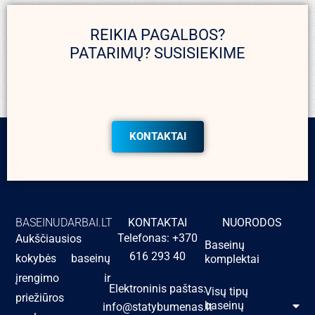
REIKIA PAGALBOS?
PATARIMŲ? SUSISIEKIME
KONTAKTAI
BASEINUDARBAI.LT
KONTAKTAI
NUORODOS
Telefonas: +370
Aukščiausios
Baseinų
616 293 40
kokybės baseinų
komplektai
įrengimo ir
Elektroninis paštas:
Visų tipų
priežiūros
baseinų
info@statybumenas.lt