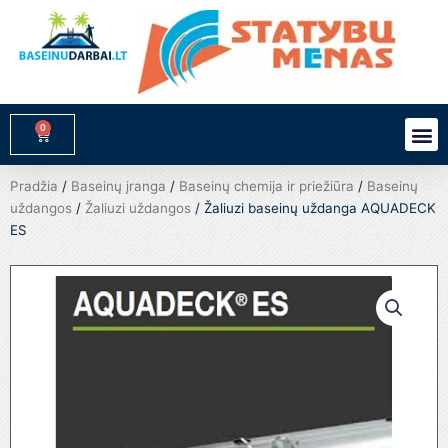
Pereiti
prie
turinio
0
M
Cart
Pradžia
/
Baseinų įranga
/
Baseinų chemija ir priežiūra
/
Baseinų
uždangos
/
Žaliuzi uždangos
/ Žaliuzi baseinų uždanga AQUADECK
ES