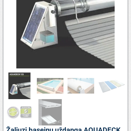
Žaliuzi baseinų uždanga AQUADECK