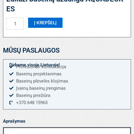
ES
produkto
Į KREPŠELĮ
kiekis:
Žaliuzi
baseinų
uždanga
MŪSŲ PASLAUGOS
AQUADECK
ES
Dirbame visoje Lietuvoje!
Profesionali konsultacija
Baseinų projektavimas
Baseinų plėvelės klojimas
Įvairių baseinų įrengimas
Baseinų priežiūra
+370 648 15963
Aprašymas