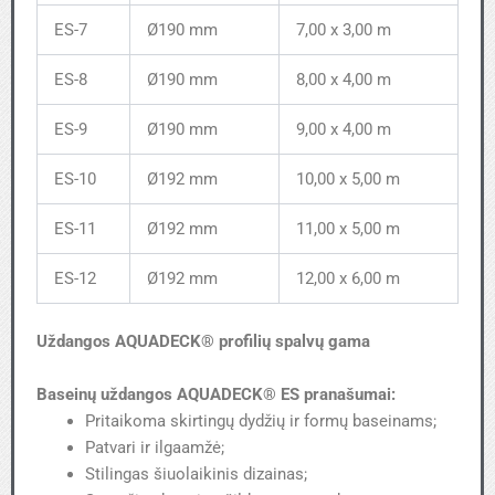
ES-7
Ø190 mm
7,00 x 3,00 m
ES-8
Ø190 mm
8,00 x 4,00 m
ES-9
Ø190 mm
9,00 x 4,00 m
ES-10
Ø192 mm
10,00 x 5,00 m
ES-11
Ø192 mm
11,00 x 5,00 m
ES-12
Ø192 mm
12,00 x 6,00 m
Uždangos AQUADECK® profilių spalvų gama
Baseinų uždangos AQUADECK® ES pranašumai:
Pritaikoma skirtingų dydžių ir formų baseinams;
Patvari ir ilgaamžė;
Stilingas šiuolaikinis dizainas;