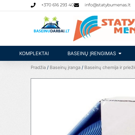
Pereiti
+370 616 293 40
info@statybumenas.lt
prie
turinio
Open Ba
KOMPLEKTAI
BASEINŲ ĮRENGIMAS
Pradžia
/
Baseinų įranga
/
Baseinų chemija ir prieži