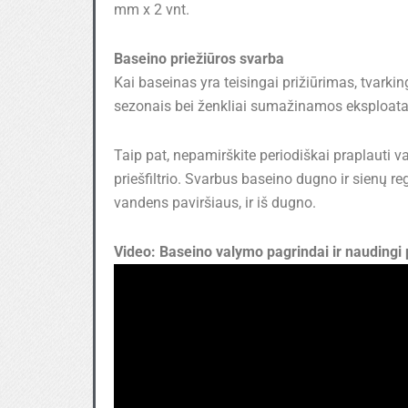
mm x 2 vnt.
Baseino priežiūros svarba
Kai baseinas yra teisingai prižiūrimas, tvarki
sezonais bei ženkliai sumažinamos eksploatac
Taip pat, nepamirškite periodiškai praplauti v
priešfiltrio. Svarbus baseino dugno ir sienų r
vandens paviršiaus, ir iš dugno.
Video: Baseino valymo pagrindai ir naudingi 