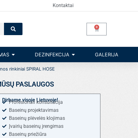
Kontaktai
Search
0
Cart
Open Įrangos valdymas
Open dezinfekcija
MAS
DEZINFEKCIJA
GALERIJA
nos rinkiniai SPIRAL HOSE
ŪSŲ PASLAUGOS
Dirbame visoje Lietuvoje!
Profesionali konsultacija
Baseinų projektavimas
Baseinų plėvelės klojimas
Įvairių baseinų įrengimas
Baseinų priežiūra