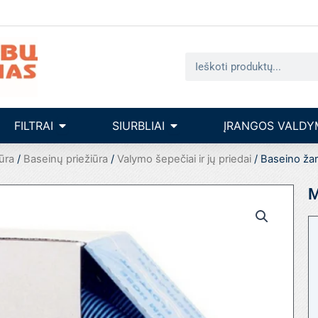
Search
seinų įrengimas
Open filtrai
Open siurbliai
FILTRAI
SIURBLIAI
ĮRANGOS VALDY
ūra
/
Baseinų priežiūra
/
Valymo šepečiai ir jų priedai
/ Baseino žar
M