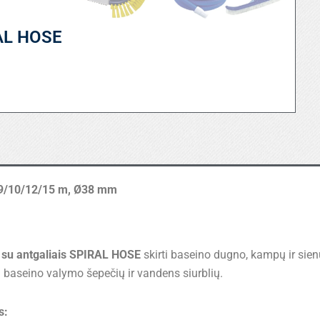
RAL HOSE
7/9/10/12/15 m, Ø38 mm
 su antgaliais SPIRAL HOSE
skirti baseino dugno, kampų ir si
 baseino valymo šepečių ir vandens siurblių.
s: