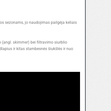
emos sezonams, jo naudojimas pailgėja keliais
o (angl.
skimmer
) bei filtravimo siurblio
dlapius ir kitas stambesnės šiukšlės ir nuo