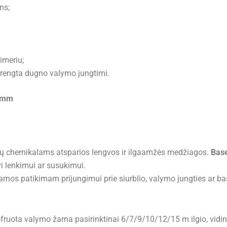
ms;
imeriu;
įrengta dugno valymo jungtimi.
8 mm
nų chemikalams atsparios lengvos ir ilgaamžės medžiagos.
Base
i lenkimui ar susukimui.
rnos patikimam prijungimui prie siurblio, valymo jungties ar 
ruota valymo žarna pasirinktinai 6/7/9/10/12/15 m ilgio, vidi