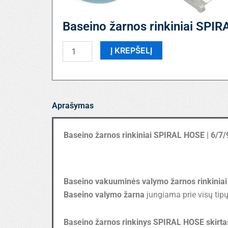
Baseino žarnos rinkiniai SPI
produkto
Į KREPŠELĮ
kiekis:
Baseino
žarnos
rinkiniai
SPIRAL
Aprašymas
HOSE
Baseino žarnos rinkiniai SPIRAL HOSE | 6/
Baseino vakuuminės valymo žarnos rinkiniai
Baseino valymo žarna
jungiama prie visų tipų
Baseino žarnos rinkinys SPIRAL HOSE skirta