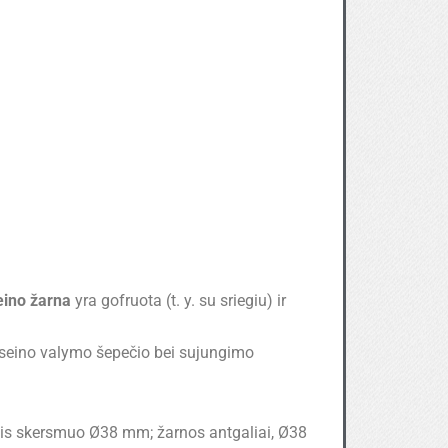
ino žarna
yra gofruota (t. y. su sriegiu) ir
baseino valymo šepečio bei sujungimo
nis skersmuo Ø38 mm; žarnos antgaliai, Ø38