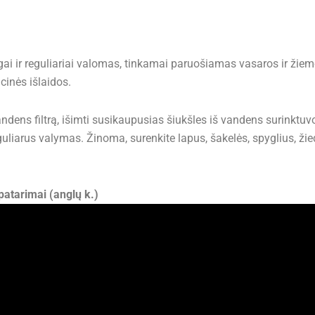
ngai ir reguliariai valomas, tinkamai paruošiamas vasaros ir ži
inės išlaidos.
andens filtrą, išimti susikaupusias šiukšles iš vandens surinktuv
eguliarus valymas. Žinoma, surenkite lapus, šakelės, spyglius, žie
patarimai (anglų k.)