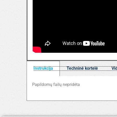
Instrukcija
Techninė kortelė
Vi
Papildomų failų nepridėta