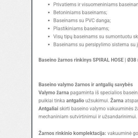
Privatiems ir visuomeniniams baseina
Betoniniams baseinams;
Baseinams su PVC danga;
Plastikiniams baseinams;
Visų tipų baseinams su sumontuotu sk
Baseinams su persipylimo sistema su 
Baseino žarnos rinkinys SPIRAL HOSE | Ø3
Baseino valymo žarnos ir antgalių savybės
Valymo žarna
pagaminta iš specialios basei
puikiai tinka
antgalio
užsukimui.
Žarna
atspar
Antgaliai
skirti baseino valymo vakuuminės ža
mechaniniam sutvirtinimui ir užsandarinimui.
Žarnos rinkinio komplektacija:
vakuuminė gof