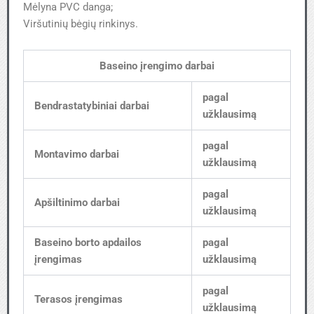
Mėlyna PVC danga;
Viršutinių bėgių rinkinys.
Baseino įrengimo darbai
pagal
Bendrastatybiniai darbai
užklausimą
pagal
Montavimo darbai
užklausimą
pagal
Apšiltinimo darbai
užklausimą
Baseino borto apdailos
pagal
įrengimas
užklausimą
pagal
Terasos įrengimas
užklausimą