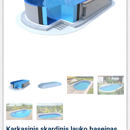
Karkasinis skardinis lauko baseinas