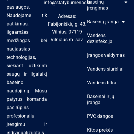
baseinų
info@statybumenas.lt
paslaugos.
įrengimas
Naudojame tik
Adresas:
Baseinų įranga
patikimas,
Fabijoniškių g. 43,
Vilnius, 07119
ilgaamžes
Vandens
Vilniaus m. sav.
medžiagas bei
dezinfekcija
naujausias
Įrangos valdymas
technologijas,
siekiant užtikrinti
Vandens siurbliai
saugų ir ilgalaikį
baseino
Vandens filtrai
naudojimą. Mūsų
Baseinai ir jų
patyrusi komanda
įranga
pasirūpins
profesionaliu
PVC dangos
įrengimu ir
Kitos prekės
individualizuotais