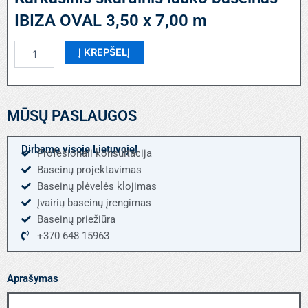
IBIZA OVAL 3,50 x 7,00 m
produkto
Į KREPŠELĮ
kiekis:
Karkasinis
skardinis
lauko
MŪSŲ PASLAUGOS
baseinas
IBIZA
OVAL
Dirbame visoje Lietuvoje!
Profesionali konsultacija
3,50
Baseinų projektavimas
x
7,00
Baseinų plėvelės klojimas
m
Įvairių baseinų įrengimas
Baseinų priežiūra
+370 648 15963
Aprašymas