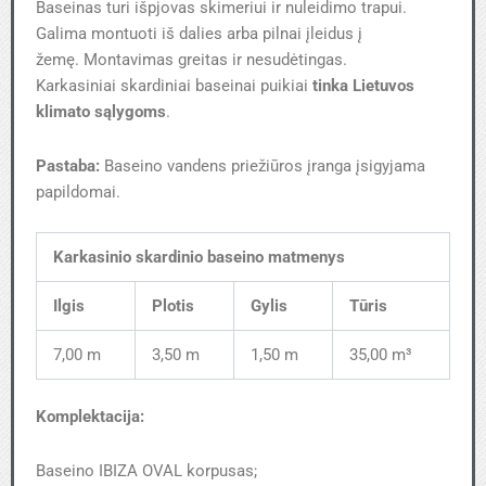
Baseinas turi išpjovas skimeriui ir nuleidimo trapui.
Galima montuoti iš dalies arba pilnai įleidus į
žemę. Montavimas greitas ir nesudėtingas.
Karkasiniai skardiniai baseinai puikiai
tinka Lietuvos
klimato sąlygoms
.
Pastaba:
Baseino vandens priežiūros įranga įsigyjama
papildomai.
Karkasinio skardinio baseino matmenys
Ilgis
Plotis
Gylis
Tūris
7,00 m
3,50 m
1,50 m
35,00 m³
Komplektacija:
Baseino IBIZA OVAL korpusas;