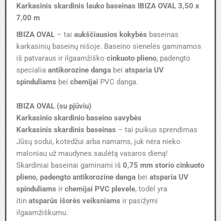
Karkasinis skardinis lauko baseinas IBIZA OVAL 3,50 x
7,00 m
IBIZA OVAL
–
tai
aukščiausios kokybės
baseinas
karkasinių baseinų nišoje. Baseino sienelės gaminamos
iš patvaraus ir ilgaamžiško
cinkuoto plieno
, padengto
specialia
antikorozine danga
bei
atsparia UV
spinduliams
bei
chemijai
PVC danga.
IBIZA OVAL (su pjūviu)
Karkasinio skardinio baseino savybės
Karkasinis skardinis baseinas
– tai puikus sprendimas
Jūsų sodui, kotedžui arba namams, juk nėra nieko
maloniau už maudynes saulėtą vasaros dieną!
Skardiniai baseinai gaminami iš
0,75 mm storio
cinkuoto
plieno, padengto antikorozine danga
bei
atsparia UV
spinduliams
ir
chemijai PVC plevele
, todėl yra
itin
atsparūs
išorės veiksniams
ir pasižymi
ilgaamžiškumu.