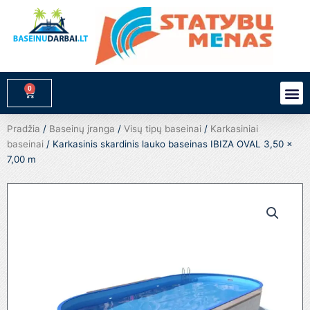
Pereiti
prie
turinio
0
M
Cart
Pradžia
/
Baseinų įranga
/
Visų tipų baseinai
/
Karkasiniai
baseinai
/ Karkasinis skardinis lauko baseinas IBIZA OVAL 3,50 x
7,00 m