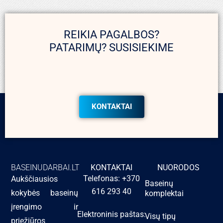
REIKIA PAGALBOS?
PATARIMŲ? SUSISIEKIME
KONTAKTAI
BASEINUDARBAI.LT
KONTAKTAI
NUORODOS
Telefonas: +370
Aukščiausios
Baseinų
616 293 40
kokybės baseinų
komplektai
įrengimo ir
Elektroninis paštas:
Visų tipų
priežiūros