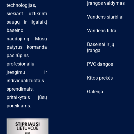
Įrangos valdymas
technologijas,
siekiant užtikrinti
Vandens siurbliai
saugų ir ilgalaikį
baseino
Vandens filtrai
naudojimą. Mūsų
Baseinai ir jų
patyrusi komanda
įranga
pasirūpins
profesionaliu
PVC dangos
įrengimu ir
Kitos prekės
individualizuotais
sprendimais,
Galerija
pritaikytais jūsų
poreikiams.