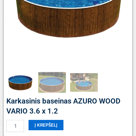
Karkasinis baseinas AZURO WOOD
VARIO 3.6 x 1.2
produkto
Į KREPŠELĮ
kiekis:
Karkasinis