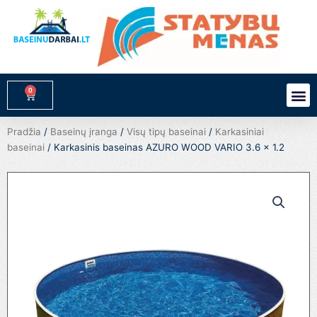
Pereiti
prie
turinio
0
M
Cart
Pradžia
/
Baseinų įranga
/
Visų tipų baseinai
/
Karkasiniai
baseinai
/ Karkasinis baseinas AZURO WOOD VARIO 3.6 x 1.2