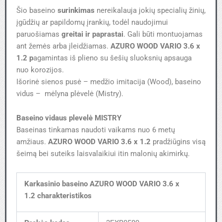
Šio baseino
surinkimas
nereikalauja jokių specialių žinių,
įgūdžių ar papildomų įrankių, todėl naudojimui
paruošiamas
greitai ir paprastai
. Gali būti montuojamas
ant žemės arba įleidžiamas.
AZURO WOOD VARIO 3.6 x
1.2 p
agamintas iš plieno su šešių sluoksnių apsauga
nuo korozijos.
Išorinė sienos pusė – medžio imitacija (Wood), baseino
vidus – mėlyna plėvelė (Mistry).
Baseino vidaus plevelė MISTRY
Baseinas tinkamas naudoti vaikams nuo 6 metų
amžiaus.
AZURO WOOD VARIO 3.6 x 1.2
pradžiūgins visą
šeimą bei suteiks laisvalaikiui itin malonių akimirkų.
Karkasinio baseino AZURO WOOD VARIO 3.6 x
1.2
charakteristikos