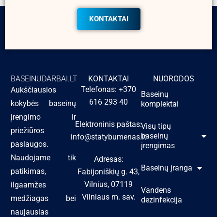
KONTAKTAI
BASEINUDARBAI.LT
KONTAKTAI
NUORODOS
Telefonas: +370
Aukščiausios
Baseinų
616 293 40
kokybės baseinų
komplektai
įrengimo ir
Elektroninis paštas:
Visų tipų
priežiūros
baseinų
info@statybumenas.lt
paslaugos.
įrengimas
Naudojame tik
Adresas:
Baseinų įranga
patikimas,
Fabijoniškių g. 43,
Vilnius, 07119
ilgaamžes
Vandens
Vilniaus m. sav.
medžiagas bei
dezinfekcija
naujausias