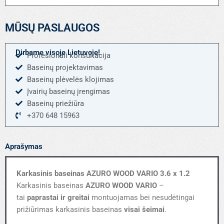
baseinas
AZURO
MŪSŲ PASLAUGOS
WOOD
VARIO
3.6
Dirbame visoje Lietuvoje!
Profesionali konsultacija
x
Baseinų projektavimas
1.2
Baseinų plėvelės klojimas
Įvairių baseinų įrengimas
Baseinų priežiūra
+370 648 15963
Aprašymas
Karkasinis baseinas AZURO WOOD VARIO 3.6 x 1.2
Karkasinis baseinas
AZURO WOOD VARIO
–
tai
paprastai ir greitai
montuojamas bei nesudėtingai
prižiūrimas karkasinis baseinas
visai šeimai
.