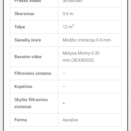
Prekės kodas
3EXB0580
Skersmuo
3.6 m
3
Talpa
12 m
Sienelių išorė
Medžio imitacija 0.4 mm
Mėlyna Mistry 0.35
Baseino vidus
mm (3EXX0520)
Filtravimo sistema
–
Kopėčios
–
Skylės filtravimo
+
sistemai
Forma
Apvalus