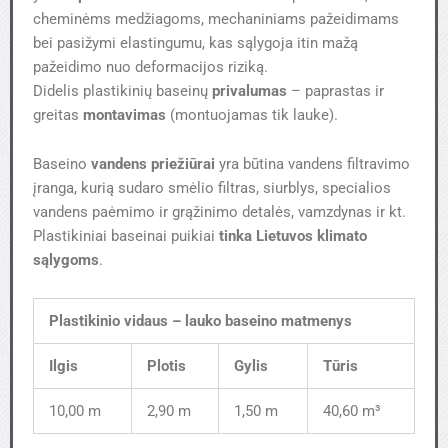
cheminėms medžiagoms, mechaniniams pažeidimams
bei pasižymi elastingumu, kas sąlygoja itin mažą
pažeidimo nuo deformacijos riziką.
Didelis plastikinių baseinų
privalumas
– paprastas ir
greitas
montavimas
(montuojamas tik lauke).
Baseino
vandens priežiūrai
yra būtina vandens filtravimo
įranga, kurią sudaro smėlio filtras, siurblys, specialios
vandens paėmimo ir grąžinimo detalės, vamzdynas ir kt.
Plastikiniai baseinai puikiai
tinka Lietuvos klimato
sąlygoms
.
Plastikinio vidaus – lauko baseino matmenys
Ilgis
Plotis
Gylis
Tūris
10,00 m
2,90 m
1,50 m
40,60 m³