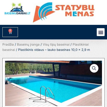
Pereiti
prie
turinio
0
M
Cart
Pradžia
/
Baseinų įranga
/
Visų tipų baseinai
/
Plastikiniai
baseinai
/ Plastikinis vidaus – lauko baseinas 10,0 x 2,9 m