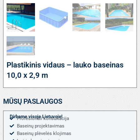
Plastikinis vidaus – lauko baseinas
10,0 x 2,9 m
MŪSŲ PASLAUGOS
Dirbame visoje Lietuvoje!
Profesionali konsultacija
Baseinų projektavimas
Baseinų plėvelės klojimas