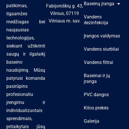
Baseinų įranga
patikimas,
Fabijoniškių g. 43,
Vilnius, 07119
ilgaamžes
Vandens
Vilniaus m. sav.
medžiagas bei
dezinfekcija
naujausias
Įrangos valdymas
technologijas,
siekiant užtikrinti
Vandens siurbliai
saugų ir ilgalaikį
baseino
Vandens filtrai
naudojimą. Mūsų
Baseinai ir jų
patyrusi komanda
įranga
pasirūpins
profesionaliu
PVC dangos
įrengimu ir
Kitos prekės
individualizuotais
sprendimais,
Galerija
pritaikytais jūsų