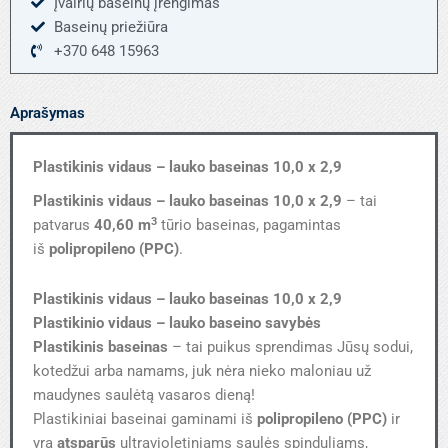
Įvairių baseinų įrengimas
Baseinų priežiūra
+370 648 15963
Aprašymas
Plastikinis vidaus – lauko baseinas 10,0 x 2,9
Plastikinis vidaus – lauko baseinas 10,0 x 2,9
– tai
3
patvarus
40,60 m
tūrio baseinas, pagamintas
iš
polipropileno (PPC)
.
Plastikinis vidaus – lauko baseinas 10,0 x 2,9
Plastikinio vidaus – lauko baseino savybės
Plastikinis baseinas
– tai puikus sprendimas Jūsų sodui,
kotedžui arba namams, juk nėra nieko maloniau už
maudynes saulėtą vasaros dieną!
Plastikiniai baseinai gaminami iš
polipropileno (PPC)
ir
yra
atsparūs
ultravioletiniams saulės spinduliams,