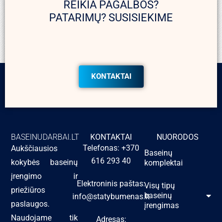
REIKIA PAGALBOS?
PATARIMŲ? SUSISIEKIME
KONTAKTAI
BASEINUDARBAI.LT
KONTAKTAI
NUORODOS
Telefonas: +370
Aukščiausios
Baseinų
616 293 40
kokybės baseinų
komplektai
įrengimo ir
Elektroninis paštas:
Visų tipų
priežiūros
baseinų
info@statybumenas.lt
paslaugos.
įrengimas
Naudojame tik
Adresas: