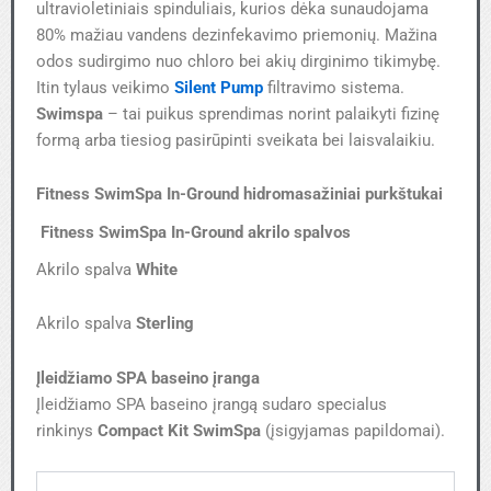
ultravioletiniais spinduliais, kurios dėka sunaudojama
80% mažiau vandens dezinfekavimo priemonių. Mažina
odos sudirgimo nuo chloro bei akių dirginimo tikimybę.
Itin tylaus veikimo
Silent Pump
filtravimo sistema.
Swimspa
– tai puikus sprendimas norint palaikyti fizinę
formą arba tiesiog pasirūpinti sveikata bei laisvalaikiu.
Fitness SwimSpa In-Ground
hidromasažiniai purkštukai
Fitness SwimSpa In-Ground akrilo spalvos
Akrilo spalva
White
Akrilo spalva
Sterling
Įleidžiamo SPA baseino įranga
Įleidžiamo SPA baseino įrangą sudaro specialus
rinkinys
Compact Kit SwimSpa
(įsigyjamas papildomai).