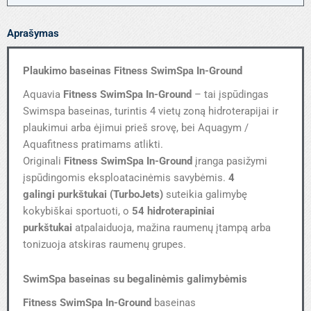
Aprašymas
Plaukimo baseinas Fitness SwimSpa In-Ground ​
Aquavia
Fitness SwimSpa In-Ground
– tai įspūdingas
Swimspa baseinas, turintis 4 vietų zoną hidroterapijai ir
plaukimui arba ėjimui prieš srovę, bei Aquagym /
Aquafitness pratimams atlikti.
Originali
Fitness SwimSpa In-Ground
įranga pasižymi
įspūdingomis eksploatacinėmis savybėmis.
4
galingi purkštukai (TurboJets)
suteikia galimybę
kokybiškai sportuoti, o
54 hidroterapiniai
purkštukai
atpalaiduoja, mažina raumenų įtampą arba
tonizuoja atskiras raumenų grupes.
SwimSpa baseinas su begalinėmis galimybėmis
Fitness SwimSpa In-Ground
baseinas