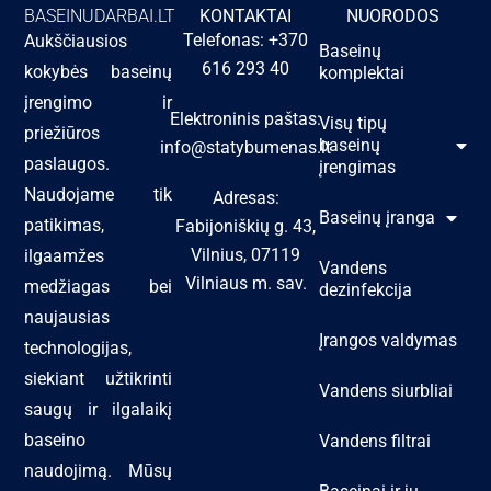
BASEINUDARBAI.LT
KONTAKTAI
NUORODOS
Telefonas: +370
Aukščiausios
Baseinų
616 293 40
kokybės baseinų
komplektai
įrengimo ir
Elektroninis paštas:
Visų tipų
priežiūros
baseinų
info@statybumenas.lt
paslaugos.
įrengimas
Naudojame tik
Adresas:
Baseinų įranga
patikimas,
Fabijoniškių g. 43,
Vilnius, 07119
ilgaamžes
Vandens
Vilniaus m. sav.
medžiagas bei
dezinfekcija
naujausias
Įrangos valdymas
technologijas,
siekiant užtikrinti
Vandens siurbliai
saugų ir ilgalaikį
baseino
Vandens filtrai
naudojimą. Mūsų