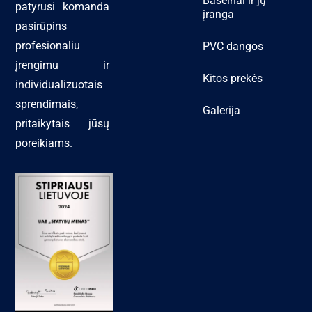
Baseinai ir jų
patyrusi komanda
įranga
pasirūpins
profesionaliu
PVC dangos
įrengimu ir
Kitos prekės
individualizuotais
sprendimais,
Galerija
pritaikytais jūsų
poreikiams.