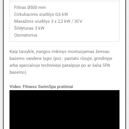
Filtras Ø500 mm
Cirkuliacinis siurblys 0,6 kW
Masažinis siurblys 3 x 2,2 kW / 3CV
Šildytuvas 3 kW
Ozonatorius
Kaip taisyklė, įrangos rinkinys montuojamas žemiau
baseino vandens lygio (pvz.: pastato rūsyje, grindinyje
arba specialioje techninėje patalpoje po ar šalia SPA
baseino).
Video: Fitness SwimSpa pratimai