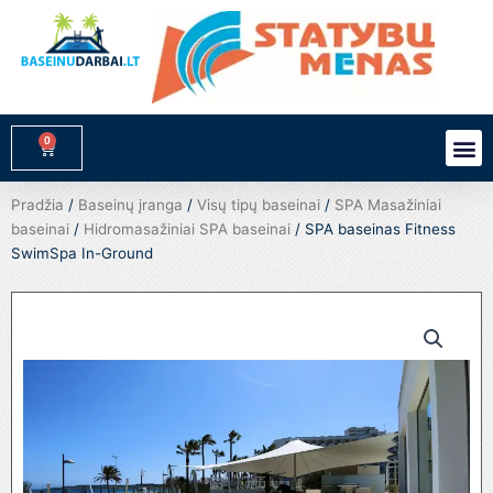
Pereiti
prie
turinio
0
M
Cart
Pradžia
/
Baseinų įranga
/
Visų tipų baseinai
/
SPA Masažiniai
baseinai
/
Hidromasažiniai SPA baseinai
/ SPA baseinas Fitness
SwimSpa In-Ground