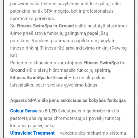
pasižymi išskirtinėmis savybėmis ir didele galia, todėl
patenkins ne tik SPA mėgėjo, bet ir profesionalaus
sportininko poreikius.
Su
Fitness SwimSpa In-Ground
galite nustatyti plaukimo/
ėjimo prieš srovę funkcijų galingumą pagal jūsų
poreikius. Vandens pratimams papildomai įsigykite
fitneso rinkinį (Fitness Kit) arba irklavimo rinkinį (Rowing
Kit).
Patiems reikliausiems vartotojams
Fitness SwimSpa In-
Ground
siūlo platų hidromasažo funkcijų spektrą.
Fitness SwimSpa In-Ground
– tai ne tik puikus
laisvalaikis, bet ir sveikas gyvenimo būdas.
Aquavia SPA siūlo jums aukščiausios kokybės funkcijas
Colour Sense
su
5 LED
šviestuvais ir galimybe rinktis
pastovią spalvą arba chromoterapijos poveikį turinčią
kintančių spalvų seką.
Ultraviolet Treatment
– vandens dezinfekavimo sistema