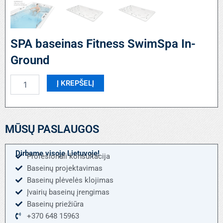
SPA baseinas Fitness SwimSpa In-
Ground
produkto
Į KREPŠELĮ
kiekis:
SPA
baseinas
Fitness
MŪSŲ PASLAUGOS
SwimSpa
In-
Ground
Dirbame visoje Lietuvoje!
Profesionali konsultacija
Baseinų projektavimas
Baseinų plėvelės klojimas
Įvairių baseinų įrengimas
Baseinų priežiūra
+370 648 15963