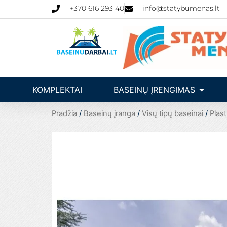
Pereiti
+370 616 293 40
info@statybumenas.lt
prie
turinio
Open Ba
KOMPLEKTAI
BASEINŲ ĮRENGIMAS
Pradžia
/
Baseinų įranga
/
Visų tipų baseinai
/
Plast