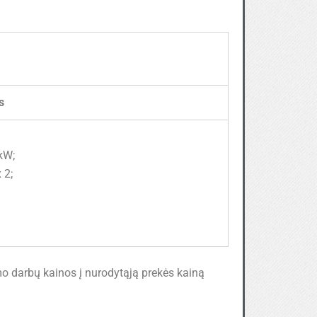
s
 kW;
 2;
mo darbų kainos į nurodytąją prekės kainą