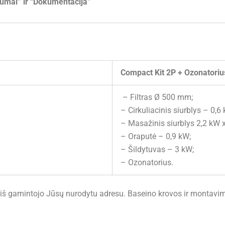
umai” ir “Dokumentacija”
Compact Kit 2P + Ozonatoriu
– Filtras Ø 500 mm;
– Cirkuliacinis siurblys – 0,6
– Masažinis siurblys 2,2 kW x
– Oraputė – 0,9 kW;
– Šildytuvas – 3 kW;
– Ozonatorius.
i iš gamintojo Jūsų nurodytu adresu. Baseino krovos ir montavi