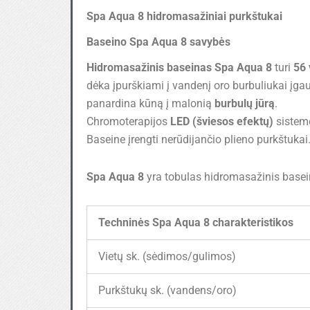
Spa Aqua 8 hidromasažiniai purkštukai
Baseino Spa Aqua 8 savybės
Hidromasažinis baseinas Spa Aqua 8
turi
56
dėka įpurškiami į vandenį oro burbuliukai įg
panardina kūną į malonią
burbulų jūrą
.
Chromoterapijos
LED (šviesos efektų)
sistem
Baseine įrengti nerūdijančio plieno purkštukai
Spa Aqua 8
yra tobulas hidromasažinis basein
Techninės Spa Aqua 8 charakteristikos
Vietų sk. (sėdimos/gulimos)
Purkštukų sk. (vandens/oro)