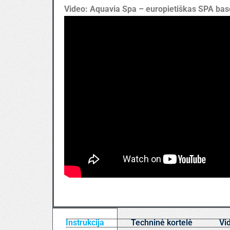
Video: Aquavia Spa – europietiškas SPA bas
Instrukcija
Techninė kortelė
Vi