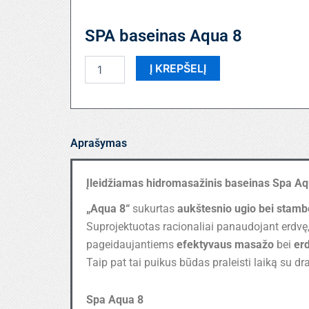
SPA baseinas Aqua 8
produkto
Į KREPŠELĮ
kiekis:
SPA
baseinas
Aqua
8
Aprašymas
Įleidžiamas hidromasažinis baseinas Spa Aq
„Aqua 8“
sukurtas
aukštesnio ugio bei stam
Suprojektuotas racionaliai panaudojant erdvę
pageidaujantiems
efektyvaus masažo
bei
er
Taip pat tai puikus būdas praleisti laiką su d
Spa Aqua 8