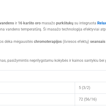
 vandens
ir
16 karšto oro
masažo
purkštukų
su integruota
Rela
auna vandens temperatūrą. Ši masažo technologija efektyviai atp
os dėka mėgausitės
chromoterapijos
(šviesos efektų)
seansais
.
as, pasižymintis neprilygstamu kokybės ir kainos santykiu bei 
5 (3/2)
72 (56/16)