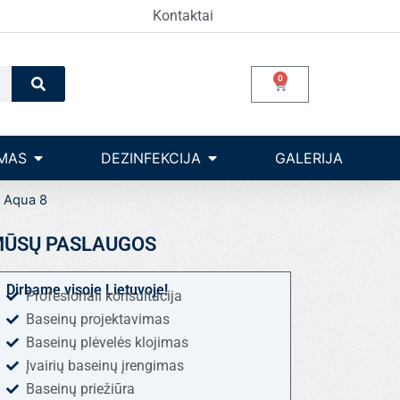
Kontaktai
Search
0
Cart
Open Įrangos valdymas
Open dezinfekcija
MAS
DEZINFEKCIJA
GALERIJA
 Aqua 8
ŪSŲ PASLAUGOS
Dirbame visoje Lietuvoje!
Profesionali konsultacija
Baseinų projektavimas
Baseinų plėvelės klojimas
Įvairių baseinų įrengimas
Baseinų priežiūra