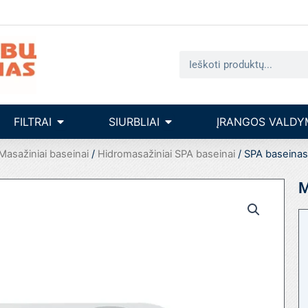
Search
seinų įrengimas
Open filtrai
Open siurbliai
FILTRAI
SIURBLIAI
ĮRANGOS VALDY
Masažiniai baseinai
/
Hidromasažiniai SPA baseinai
/ SPA baseinas
M