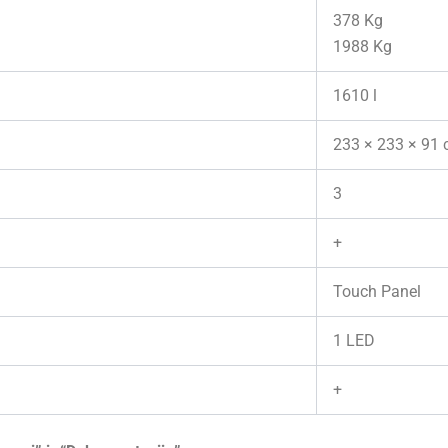
378 Kg
1988 Kg
1610 l
233 × 233 × 91
3
+
Touch Panel
1 LED
+