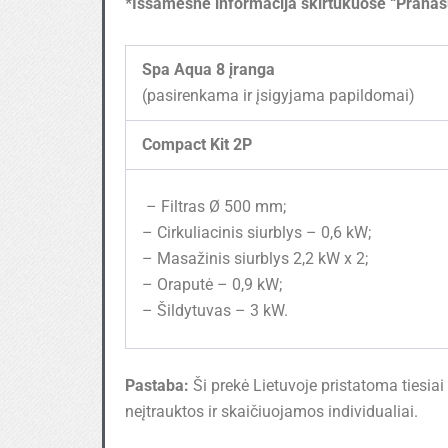
*Išsamesnė informacija skirtukuose “Pranaš
Spa Aqua 8 įranga
(pasirenkama ir įsigyjama papildomai)
Compact Kit 2P
– Filtras Ø 500 mm;
– Cirkuliacinis siurblys – 0,6 kW;
– Masažinis siurblys 2,2 kW x 2;
– Oraputė – 0,9 kW;
– Šildytuvas – 3 kW.
Pastaba:
Ši prekė Lietuvoje pristatoma tiesia
neįtrauktos ir skaičiuojamos individualiai.