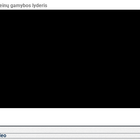
einų gamybos lyderis
deo