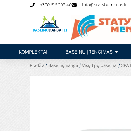
Pereiti
+370 616 293 40
info@statybumenas.lt
prie
turinio
Open Ba
KOMPLEKTAI
BASEINŲ ĮRENGIMAS
Pradžia
/
Baseinų įranga
/
Visų tipų baseinai
/
SPA 