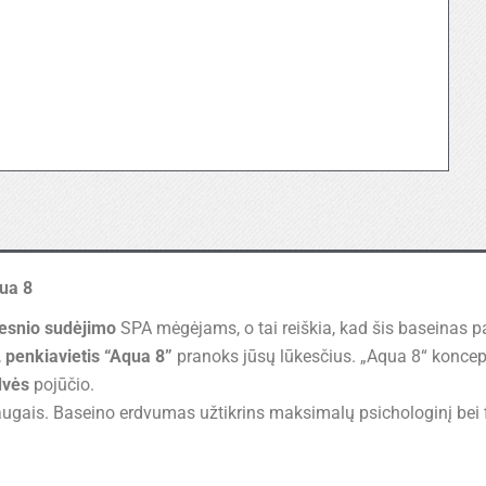
ua 8
besnio sudėjimo
SPA mėgėjams, o tai reiškia, kad šis baseinas pa
,
penkiavietis “Aqua 8”
pranoks jūsų lūkesčius. „Aqua 8“ konce
dvės
pojūčio.
raugais. Baseino erdvumas užtikrins maksimalų psichologinį bei f