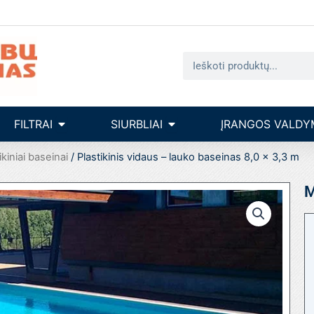
Search
seinų įrengimas
Open filtrai
Open siurbliai
FILTRAI
SIURBLIAI
ĮRANGOS VALDY
ikiniai baseinai
/ Plastikinis vidaus – lauko baseinas 8,0 x 3,3 m
M