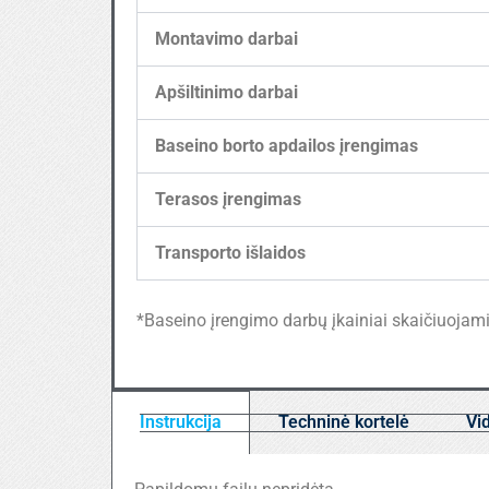
Montavimo darbai
Apšiltinimo darbai
Baseino borto apdailos įrengimas
Terasos įrengimas
Transporto išlaidos
*Baseino įrengimo darbų įkainiai skaičiuojami i
Instrukcija
Techninė kortelė
Vi