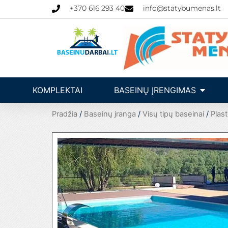
Pereiti
+370 616 293 40
info@statybumenas.lt
prie
turinio
Open Ba
KOMPLEKTAI
BASEINŲ ĮRENGIMAS
Pradžia
/
Baseinų įranga
/
Visų tipų baseinai
/
Plast