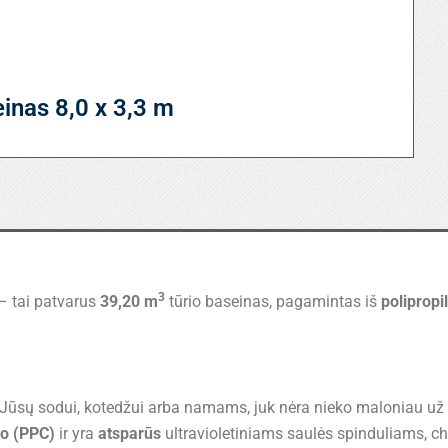
einas 8,0 x 3,3 m
3
– tai patvarus
39,20 m
tūrio baseinas, pagamintas iš
polipropi
Jūsų sodui, kotedžui arba namams, juk nėra nieko maloniau už
no (PPC)
ir yra
atsparūs
ultravioletiniams saulės spinduliams