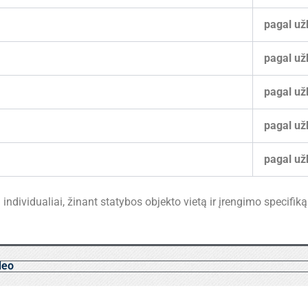
pagal už
pagal už
pagal už
pagal už
pagal už
ndividualiai, žinant statybos objekto vietą ir įrengimo specifiką
deo