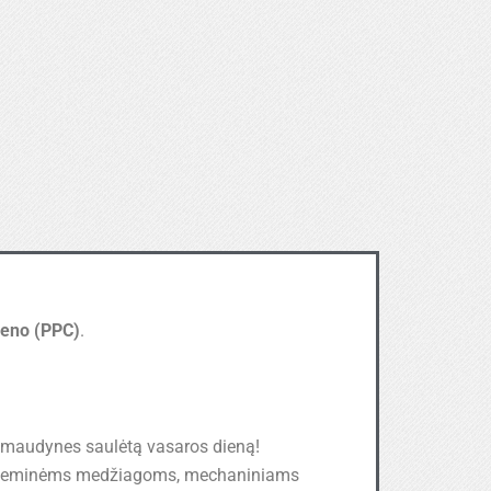
leno (PPC)
.
 maudynes saulėtą vasaros dieną!
, cheminėms medžiagoms, mechaniniams