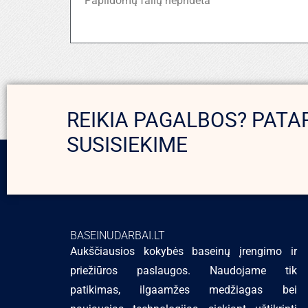
Papildomų failų nepridėta
REIKIA PAGALBOS? PATA
SUSISIEKIME
BASEINUDARBAI.LT
Aukščiausios kokybės baseinų įrengimo ir
priežiūros paslaugos. Naudojame tik
patikimas, ilgaamžes medžiagas bei