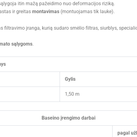
ąlygoja itin mažą pažeidimo nuo deformacijos riziką.
stas ir greitas
montavimas
(montuojamas tik lauke).
 filtravimo įranga, kurią sudaro smėlio filtras, siurblys, speci
imato sąlygoms
.
nys
Gylis
m
1,50 m
Baseino įrengimo darbai
pagal už