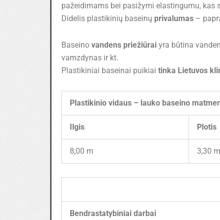
pažeidimams bei pasižymi elastingumu, kas s
Didelis plastikinių baseinų
privalumas
– papra
Baseino
vandens priežiūrai
yra būtina vandens
vamzdynas ir kt.
Plastikiniai baseinai puikiai
tinka Lietuvos kl
Plastikinio vidaus – lauko baseino matme
Ilgis
Plotis
8,00 m
3,30 
Bendrastatybiniai darbai