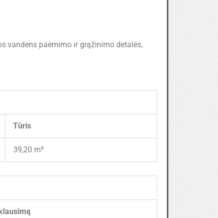
alios vandens paėmimo ir grąžinimo detalės,
Tūris
39,20 m³
klausimą