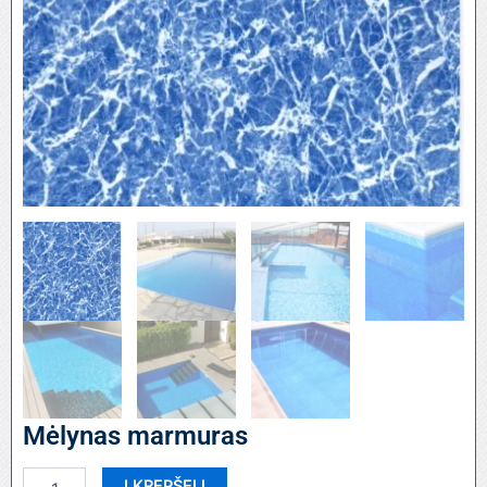
Mėlynas marmuras
produkto
Į KREPŠELĮ