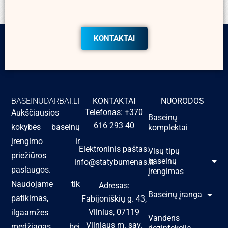
KONTAKTAI
BASEINUDARBAI.LT
KONTAKTAI
NUORODOS
Telefonas: +370
Aukščiausios
Baseinų
616 293 40
kokybės baseinų
komplektai
įrengimo ir
Elektroninis paštas:
Visų tipų
priežiūros
baseinų
info@statybumenas.lt
paslaugos.
įrengimas
Naudojame tik
Adresas:
Baseinų įranga
patikimas,
Fabijoniškių g. 43,
Vilnius, 07119
ilgaamžes
Vandens
Vilniaus m. sav.
medžiagas bei