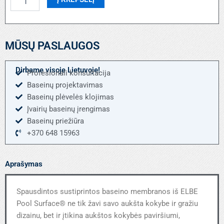
kiekis:
Mėlynas
marmuras
MŪSŲ PASLAUGOS
Dirbame visoje Lietuvoje!
Profesionali konsultacija
Baseinų projektavimas
Baseinų plėvelės klojimas
Įvairių baseinų įrengimas
Baseinų priežiūra
+370 648 15963
Aprašymas
Spausdintos sustiprintos baseino membranos iš ELBE
Pool Surface® ne tik žavi savo aukšta kokybe ir gražiu
dizainu, bet ir įtikina aukštos kokybės paviršiumi,