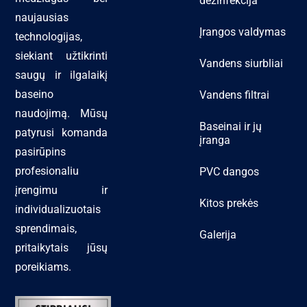
dezinfekcija
naujausias
Įrangos valdymas
technologijas,
siekiant užtikrinti
Vandens siurbliai
saugų ir ilgalaikį
baseino
Vandens filtrai
naudojimą. Mūsų
Baseinai ir jų
patyrusi komanda
įranga
pasirūpins
profesionaliu
PVC dangos
įrengimu ir
Kitos prekės
individualizuotais
sprendimais,
Galerija
pritaikytais jūsų
poreikiams.