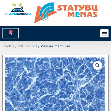
Pereiti
prie
turinio
0
M
Cart
Pradžia
/
PVC dangos
/ Mėlynas marmuras