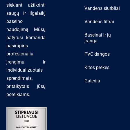
siekiant užtikrinti
Vandens siurbliai
saugų ir ilgalaikį
baseino
Vandens filtrai
naudojimą. Mūsų
Baseinai ir jų
patyrusi komanda
įranga
pasirūpins
profesionaliu
PVC dangos
įrengimu ir
Kitos prekės
individualizuotais
sprendimais,
Galerija
pritaikytais jūsų
poreikiams.