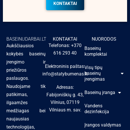
KONTAKTAI
BASEINUDARBAI.LT
KONTAKTAI
NUORODOS
Telefonas: +370
Aukščiausios
Baseinų
616 293 40
kokybės baseinų
komplektai
įrengimo ir
Elektroninis paštas:
Visų tipų
priežiūros
baseinų
info@statybumenas.lt
paslaugos.
įrengimas
Naudojame tik
Adresas:
Baseinų įranga
patikimas,
Fabijoniškių g. 43,
Vilnius, 07119
ilgaamžes
Vandens
Vilniaus m. sav.
medžiagas bei
dezinfekcija
naujausias
Įrangos valdymas
technologijas,