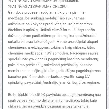
YPATINGAS ATSPARUMAS UV spinduliams.
YPATINGAS ATSPARUMAS CHLORUI.
Gamybos procese naudojama tik gryna pirminė
medžiaga, be sunkiųjų metalų. Taip sukuriamas
aukščiausios kokybės produktas, tausojant gamtos
išteklius ir aplinką. Unikali elite® formulė išsprendžia
dažną spalvos pasikeitimo problemą, kurią dažniausiai
sukelia chloras laikui bėgant. Membrana stipriai atspari
cheminėms medžiagoms, tokioms kaip chloras, kitos
cheminės medžiagos ir UV spinduliai. Padidėjusi saulės
spinduliuotė yra viena iš pagrindinių baseino membranų
pažeidimo priežasčių, sukelianti priešlaikinį baseino
membranos senėjimą ir dilimą. elite® yra pageidaujamas
baseino paviršius vietose, kuriose yra itin daug UV
spindulių, pavyzdžiui, Australijoje ar Karibų jūros regione.
Be to, išskirtinis elite® paviršius apsaugo membraną nuo
spalvos pasikeitimo dėl cheminių medžiagų, tokių kaip
chloras. Jis išsprendžia dažniausiai pasitaikančią