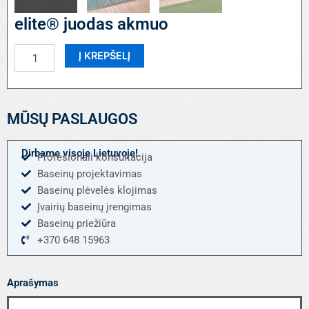
elite® juodas akmuo
produkto
Į KREPŠELĮ
kiekis:
elite®
juodas
akmuo
MŪSŲ PASLAUGOS
Dirbame visoje Lietuvoje!
Profesionali konsultacija
Baseinų projektavimas
Baseinų plėvelės klojimas
Įvairių baseinų įrengimas
Baseinų priežiūra
+370 648 15963
Aprašymas