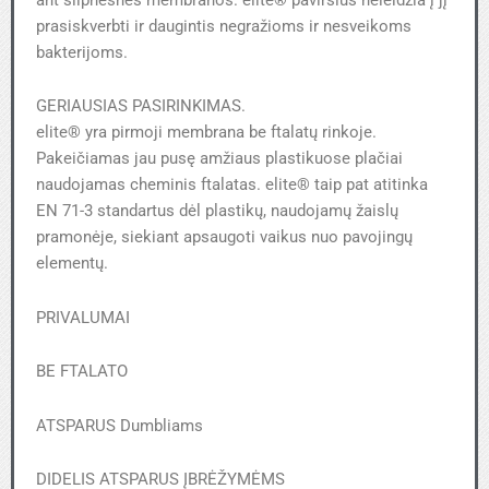
prasiskverbti ir daugintis negražioms ir nesveikoms
bakterijoms.
GERIAUSIAS PASIRINKIMAS.
elite® yra pirmoji membrana be ftalatų rinkoje.
Pakeičiamas jau pusę amžiaus plastikuose plačiai
naudojamas cheminis ftalatas. elite® taip pat atitinka
EN 71-3 standartus dėl plastikų, naudojamų žaislų
pramonėje, siekiant apsaugoti vaikus nuo pavojingų
elementų.
PRIVALUMAI
BE FTALATO
ATSPARUS Dumbliams
DIDELIS ATSPARUS ĮBRĖŽYMĖMS