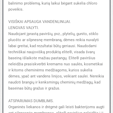
balinimo problemą, kurią laikui bėgant sukelia chloro
poveikis.
VISIŠKAI APSAUGA VANDENLINIJAI.
LENGVAS VALYTI.
Naudojant įprastą paviršių, pvz., plytelių, gunito, stiklo
pluošto ar silpnesnę membraną, dėmes reikia nuvalyti
labai greitai, kad rezultatai būtų geriausi. Naudodami
techniškai naujovišką produktą elite®, visada švarų
baseiną išlaikote mažiau pastangų. Elite® paviršius
neleidžia prasiskverbti kremams nuo saulės, kosmetikai
ir kitoms cheminėms medžiagoms, kurios sukelia
dėmes, ypač ant vandens linijos, veikiant saulei. Nereikia
naudoti brangių ir kenksmingų cheminių medžiagų, kad
baseinas būtų gražus ir gražus.
ATSPARUMAS DUMBLIMS.
Organinės liekanos ir drėgmė gali leisti bakterijoms augti
ant silpnesnės membranos. elite® paviršius neleidžia į jį