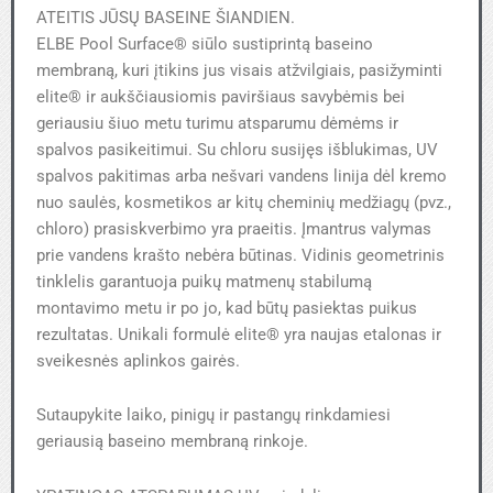
ATEITIS JŪSŲ BASEINE ŠIANDIEN.
ELBE Pool Surface® siūlo sustiprintą baseino
membraną, kuri įtikins jus visais atžvilgiais, pasižyminti
elite® ir aukščiausiomis paviršiaus savybėmis bei
geriausiu šiuo metu turimu atsparumu dėmėms ir
spalvos pasikeitimui. Su chloru susijęs išblukimas, UV
spalvos pakitimas arba nešvari vandens linija dėl kremo
nuo saulės, kosmetikos ar kitų cheminių medžiagų (pvz.,
chloro) prasiskverbimo yra praeitis. Įmantrus valymas
prie vandens krašto nebėra būtinas. Vidinis geometrinis
tinklelis garantuoja puikų matmenų stabilumą
montavimo metu ir po jo, kad būtų pasiektas puikus
rezultatas. Unikali formulė elite® yra naujas etalonas ir
sveikesnės aplinkos gairės.
Sutaupykite laiko, pinigų ir pastangų rinkdamiesi
geriausią baseino membraną rinkoje.