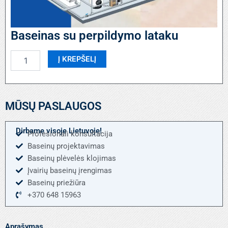
Baseinas su perpildymo lataku
produkto
Į KREPŠELĮ
kiekis:
Baseinas
su
perpildymo
MŪSŲ PASLAUGOS
lataku
Dirbame visoje Lietuvoje!
Profesionali konsultacija
Baseinų projektavimas
Baseinų plėvelės klojimas
Įvairių baseinų įrengimas
Baseinų priežiūra
+370 648 15963
Aprašymas