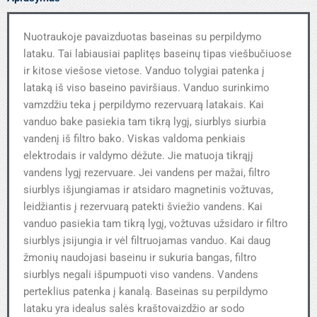
Nuotraukoje pavaizduotas baseinas su perpildymo
lataku. Tai labiausiai paplitęs baseinų tipas viešbučiuose
ir kitose viešose vietose. Vanduo tolygiai patenka į
lataką iš viso baseino paviršiaus. Vanduo surinkimo
vamzdžiu teka į perpildymo rezervuarą latakais. Kai
vanduo bake pasiekia tam tikrą lygį, siurblys siurbia
vandenį iš filtro bako. Viskas valdoma penkiais
elektrodais ir valdymo dėžute. Jie matuoja tikrąjį
vandens lygį rezervuare. Jei vandens per mažai, filtro
siurblys išjungiamas ir atsidaro magnetinis vožtuvas,
leidžiantis į rezervuarą patekti šviežio vandens. Kai
vanduo pasiekia tam tikrą lygį, vožtuvas užsidaro ir filtro
siurblys įsijungia ir vėl filtruojamas vanduo. Kai daug
žmonių naudojasi baseinu ir sukuria bangas, filtro
siurblys negali išpumpuoti viso vandens. Vandens
perteklius patenka į kanalą. Baseinas su perpildymo
lataku yra idealus salės kraštovaizdžio ar sodo