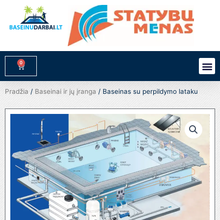
Pereiti
prie
turinio
0
M
Cart
Pradžia
/
Baseinai ir jų įranga
/ Baseinas su perpildymo lataku