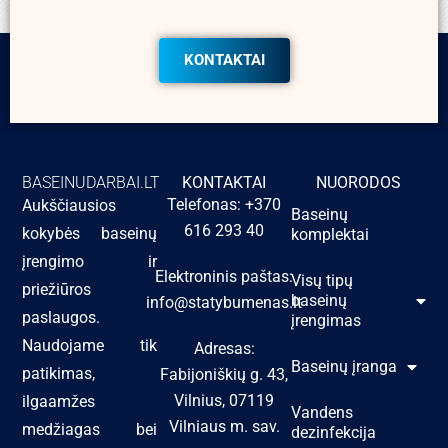
KONTAKTAI
BASEINUDARBAI.LT
KONTAKTAI
NUORODOS
Telefonas: +370
Aukščiausios
Baseinų
616 293 40
kokybės baseinų
komplektai
įrengimo ir
Elektroninis paštas:
Visų tipų
priežiūros
baseinų
info@statybumenas.lt
paslaugos.
įrengimas
Naudojame tik
Adresas:
Baseinų įranga
patikimas,
Fabijoniškių g. 43,
Vilnius, 07119
ilgaamžes
Vandens
Vilniaus m. sav.
medžiagas bei
dezinfekcija