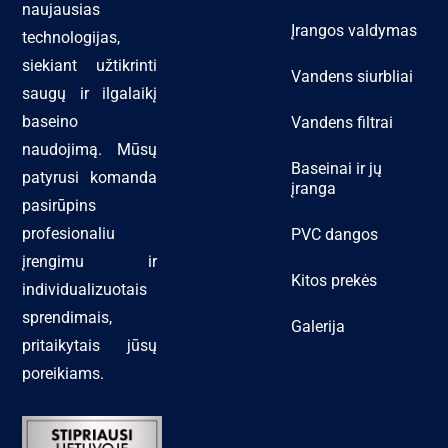
naujausias
Įrangos valdymas
technologijas,
siekiant užtikrinti
Vandens siurbliai
saugų ir ilgalaikį
baseino
Vandens filtrai
naudojimą. Mūsų
Baseinai ir jų
patyrusi komanda
įranga
pasirūpins
profesionaliu
PVC dangos
įrengimu ir
Kitos prekės
individualizuotais
sprendimais,
Galerija
pritaikytais jūsų
poreikiams.