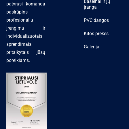
Baseinai ir jų
patyrusi komanda
įranga
pasirūpins
profesionaliu
PVC dangos
įrengimu ir
Kitos prekės
individualizuotais
sprendimais,
Galerija
pritaikytais jūsų
poreikiams.