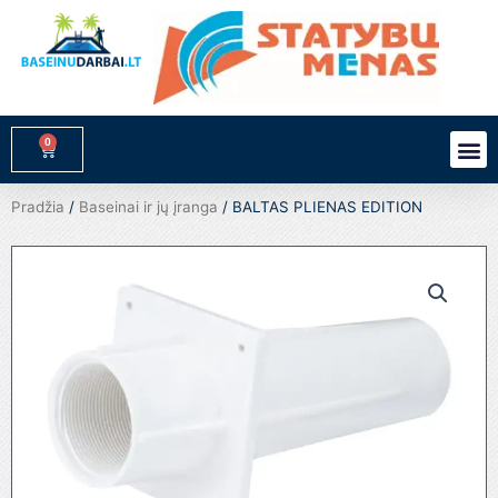
Pereiti
prie
turinio
0
M
Cart
Pradžia
/
Baseinai ir jų įranga
/ BALTAS PLIENAS EDITION