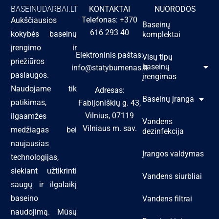
BASEINUDARBAI.LT
KONTAKTAI
NUORODOS
Telefonas: +370
Aukščiausios
Baseinų
616 293 40
kokybės baseinų
komplektai
įrengimo ir
Elektroninis paštas:
Visų tipų
priežiūros
baseinų
info@statybumenas.lt
paslaugos.
įrengimas
Naudojame tik
Adresas:
Baseinų įranga
patikimas,
Fabijoniškių g. 43,
Vilnius, 07119
ilgaamžes
Vandens
Vilniaus m. sav.
medžiagas bei
dezinfekcija
naujausias
Įrangos valdymas
technologijas,
siekiant užtikrinti
Vandens siurbliai
saugų ir ilgalaikį
baseino
Vandens filtrai
naudojimą. Mūsų